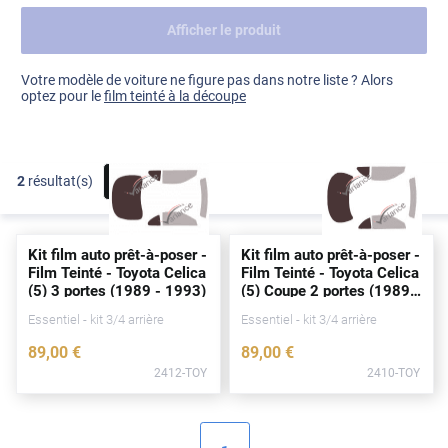
Afficher le produit
Dacia
Fiat
Voir tout
Votre modèle de voiture ne figure pas dans notre liste ? Alors
optez pour le
film teinté à la découpe
Ford
Honda
2
résultat(s)
FILTRER
Hyundai
Kia
Kit film auto prêt-à-poser -
Kit film auto prêt-à-poser -
Land Rover
Film Teinté - Toyota Celica
Film Teinté - Toyota Celica
(5) 3
portes
(1989 - 1993)
(5) Coupe 2
portes
(1989 -
Mercedes-Benz
1993)
Essentiel - kit 3/4 arrière
Essentiel - kit 3/4 arrière
Mini
89
,00
€
89
,00
€
2412-TOY
2410-TOY
Nissan
Opel