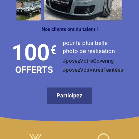
Livan
Lucid
Nos clients ont du talent !
Man
pour la plus belle
100
€
Maserati
photo de réalisation
Maybach
#posezVotreCovering
OFFERTS
#posezVosVitresTeintées
Mazda
McLaren
Participez
Mercedes-Benz
Mercury
MG
MicroCar