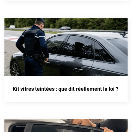
Cupra
Dacia
Daewoo
Daihatsu
Dodge
Dongfeng
Ds
Kit vitres teintées : que dit réellement la loi ?
Eagle
Ebro
Ferrari
Fiat