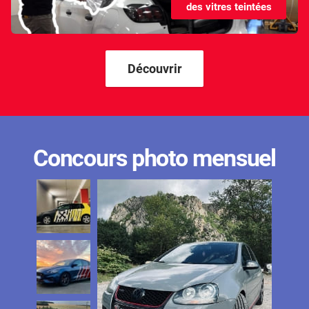
des vitres teintées
Kandi
Karma
Kgm/ssangyong
Découvrir
Kia
Lada
Lamborghini
Concours photo mensuel
Lancia
Land Rover
Ldv
Lexus
Ligier
Lincoln