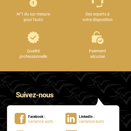
Mini
N°1 du sur mesure
Des experts à
Mitsubishi
pour l'auto
votre disposition
Nissan
Oldsmobile
Omoda
Qualité
Paiement
professionnelle
sécurisé
Opel
Ora
Peugeot
Suivez-nous
Plymouth
Polestar
Facebook :
LinkedIn :
Pontiac
variance.auto
variance-auto
Porsche