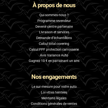
À propos de nous
Skoda
Smart
Qui sommes-nous ?
Programme revendeur
Ssangyong
Devenir centre partenaire
Livraison et services
Subaru
Demande d’échantillons
Suzuki
Calcul total covering
Calcul PPF protection carrosserie
Tata
Avis Variance Auto
Tesla
Gagnez 10 € en parrainant un ami
Toyota
Nos engagements
Volkswagen
Le sur-mesure pour votre auto
Volvo
Loi vitres teintées
Mentions légales
Xpeng
Conditions générales de ventes