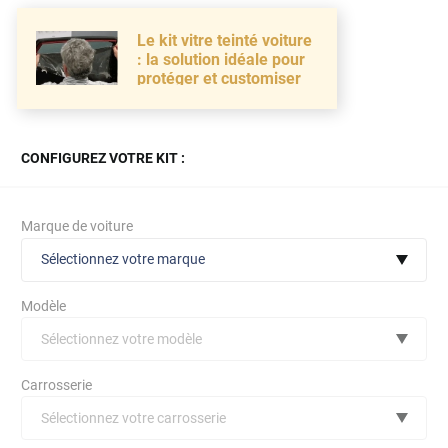
Le kit vitre teinté voiture
: la solution idéale pour
protéger et customiser
CONFIGUREZ VOTRE KIT :
Marque de voiture
Sélectionnez votre marque
Modèle
Sélectionnez votre modèle
Audi
Carrosserie
Bmw
Sélectionnez votre carrosserie
Citroën
(toutes)
undefined véhicule