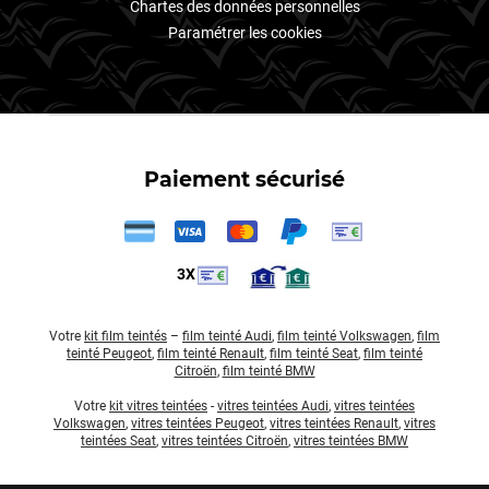
Chartes des données personnelles
Paramétrer les cookies
Paiement sécurisé
3X
Votre
kit film teintés
–
film teinté Audi
,
film teinté Volkswagen
,
film
teinté Peugeot
,
film teinté Renault
,
film teinté Seat
,
film teinté
Citroën
,
film teinté BMW
Votre
kit vitres teintées
-
vitres teintées Audi
,
vitres teintées
Volkswagen
,
vitres teintées Peugeot
,
vitres teintées Renault
,
vitres
teintées Seat
,
vitres teintées Citroën
,
vitres teintées BMW