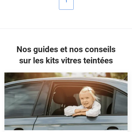
1
Peugeot
Porsche
Renault
Seat
Nos guides et nos conseils
Skoda
sur les kits vitres teintées
Tesla
Toyota
Volkswagen
Acura
Aixam
Alfa Romeo