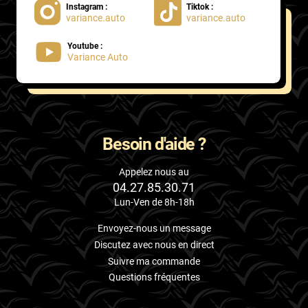
Instagram :
Tiktok :
variance.auto
variance.auto
Proton
Youtube :
Renault
Variance Auto
Rivian
Rolls
Rover
Besoin d'aide ?
Saab
Appelez nous au
04.27.85.30.71
Santana
Lun-Ven de 8h-18h
Saturn
Envoyez-nous un message
Scania
Discutez avec nous en direct
Suivre ma commande
Scion
Questions fréquentes
Seat