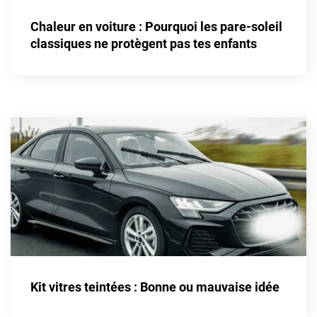
Alpine
Chaleur en voiture : Pourquoi les pare-soleil
Aston Martin
classiques ne protègent pas tes enfants
Audi
Bentley
Bmw
Buick
Byd
Cadillac
Changan
Chevrolet
Chrysler
Kit vitres teintées : Bonne ou mauvaise idée
Citroën