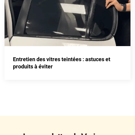
Fisker
Ford
Foton
Gac
Geely
Entretien des vitres teintées : astuces et
Genesis
produits à éviter
Geo
Gmc
Great
Grecav
Gwm
Holden