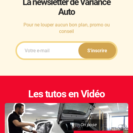
La newsletter de Variance
Auto
Honda
Hummer
Pour ne louper aucun bon plan, promo ou
conseil
Hyundai
Ineos
S'inscrire
Infiniti
Isuzu
Iveco
Les tutos en Vidéo
Jaecoo
Jaguar
Jeep
On pose
Jetour