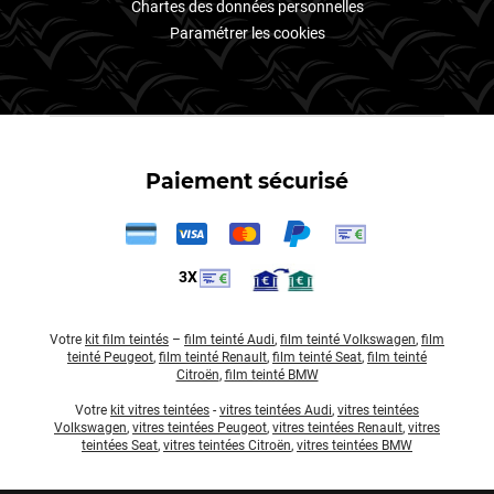
Chartes des données personnelles
Paramétrer les cookies
Paiement sécurisé
3X
Votre
kit film teintés
–
film teinté Audi
,
film teinté Volkswagen
,
film
teinté Peugeot
,
film teinté Renault
,
film teinté Seat
,
film teinté
Citroën
,
film teinté BMW
Votre
kit vitres teintées
-
vitres teintées Audi
,
vitres teintées
Volkswagen
,
vitres teintées Peugeot
,
vitres teintées Renault
,
vitres
teintées Seat
,
vitres teintées Citroën
,
vitres teintées BMW