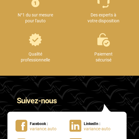
Mini
N°1 du sur mesure
Des experts à
Mitsubishi
pour l'auto
votre disposition
Nissan
Oldsmobile
Omoda
Qualité
Paiement
professionnelle
sécurisé
Opel
Ora
Peugeot
Suivez-nous
Plymouth
Polestar
Facebook :
LinkedIn :
Pontiac
variance.auto
variance-auto
Porsche