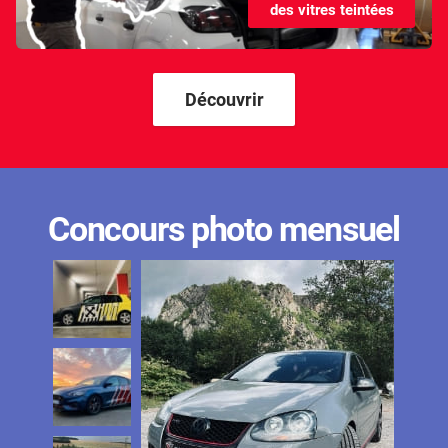
des vitres teintées
Kandi
Karma
Kgm/ssangyong
Découvrir
Kia
Lada
Lamborghini
Concours photo mensuel
Lancia
Land Rover
Ldv
Lexus
Ligier
Lincoln