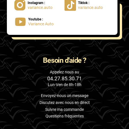
Instagram :
Tiktok :
variance.auto
variance.auto
Proton
Youtube :
Renault
Variance Auto
Rivian
Rolls
Rover
Besoin d'aide ?
Saab
Appelez nous au
04.27.85.30.71
Santana
Lun-Ven de 8h-18h
Saturn
Envoyez-nous un message
Scania
Discutez avec nous en direct
Suivre ma commande
Scion
Questions fréquentes
Seat