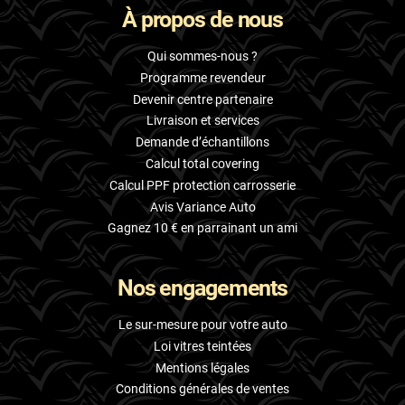
À propos de nous
Skoda
Smart
Qui sommes-nous ?
Programme revendeur
Ssangyong
Devenir centre partenaire
Livraison et services
Subaru
Demande d’échantillons
Suzuki
Calcul total covering
Calcul PPF protection carrosserie
Tata
Avis Variance Auto
Tesla
Gagnez 10 € en parrainant un ami
Toyota
Nos engagements
Volkswagen
Le sur-mesure pour votre auto
Volvo
Loi vitres teintées
Mentions légales
Xpeng
Conditions générales de ventes