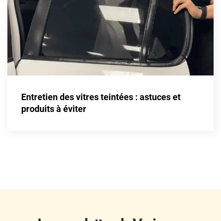
Fisker
Ford
Foton
Gac
Geely
Entretien des vitres teintées : astuces et
Genesis
produits à éviter
Geo
Gmc
Great
Grecav
Gwm
Holden