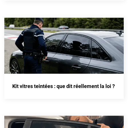
Cupra
Dacia
Daewoo
Daihatsu
Dodge
Dongfeng
Ds
Kit vitres teintées : que dit réellement la loi ?
Eagle
Ebro
Ferrari
Fiat