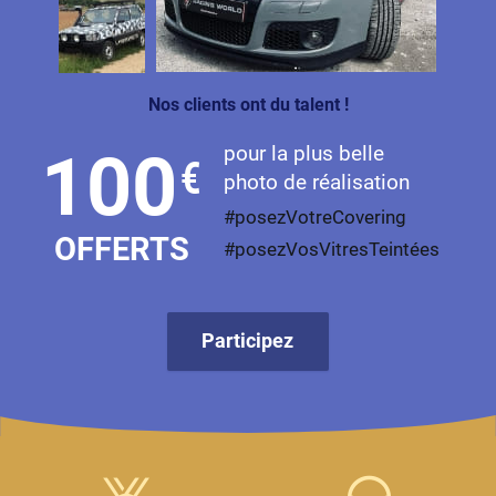
Livan
Lucid
Nos clients ont du talent !
Man
pour la plus belle
100
€
Maserati
photo de réalisation
Maybach
#posezVotreCovering
OFFERTS
#posezVosVitresTeintées
Mazda
McLaren
Participez
Mercedes-Benz
Mercury
MG
MicroCar