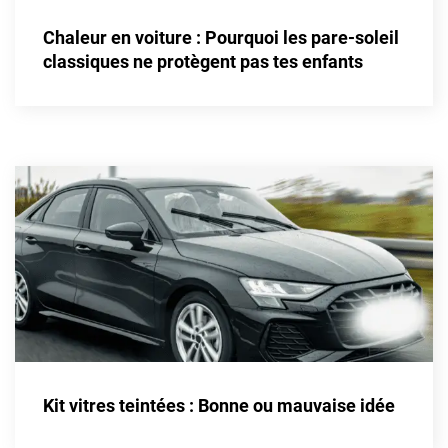
Alpine
Chaleur en voiture : Pourquoi les pare-soleil
Aston Martin
classiques ne protègent pas tes enfants
Audi
Bentley
Bmw
Buick
Byd
Cadillac
Changan
Chevrolet
Chrysler
Kit vitres teintées : Bonne ou mauvaise idée
Citroën