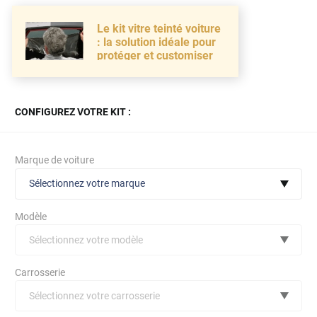
Le kit vitre teinté voiture
: la solution idéale pour
protéger et customiser
CONFIGUREZ VOTRE KIT :
Marque de voiture
Sélectionnez votre marque
Modèle
Sélectionnez votre modèle
Audi
Carrosserie
Bmw
Sélectionnez votre carrosserie
Citroën
(toutes)
undefined véhicule