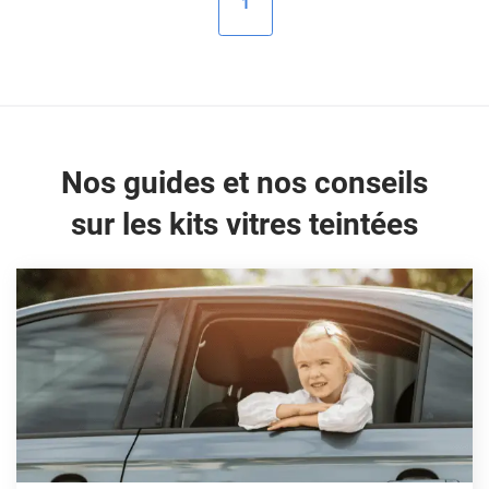
1
Peugeot
Porsche
Renault
Seat
Nos guides et nos conseils
Skoda
sur les kits vitres teintées
Tesla
Toyota
Volkswagen
Acura
Aixam
Alfa Romeo