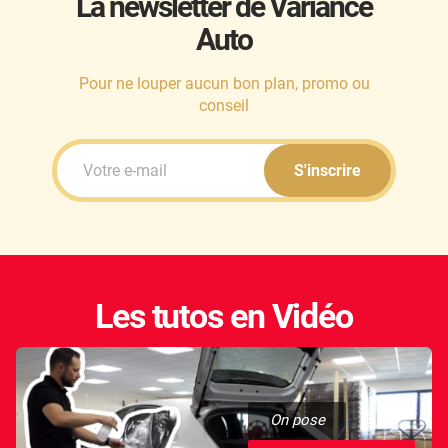
La newsletter de Variance
Auto
Honda
Hummer
Pour ne louper aucun bon plan, promo ou
conseil
Hyundai
Ineos
S'inscrire
Infiniti
Isuzu
Iveco
Les tutos en Vidéo
Jaecoo
Jaguar
Jeep
On pose
Jetour