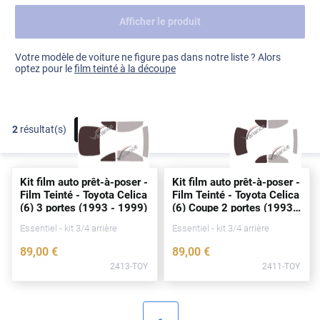
Afficher le produit
Dacia
Fiat
Voir tout
Votre modèle de voiture ne figure pas dans notre liste ? Alors
optez pour le
film teinté à la découpe
Ford
Honda
2
résultat(s)
FILTRER
Hyundai
Kia
Kit film auto prêt-à-poser -
Kit film auto prêt-à-poser -
Land Rover
Film Teinté - Toyota Celica
Film Teinté - Toyota Celica
(6) 3
portes
(1993 - 1999)
(6) Coupe 2
portes
(1993 -
Mercedes-Benz
1999)
Essentiel - kit 3/4 arrière
Essentiel - kit 3/4 arrière
Mini
89
,00
€
89
,00
€
2413-TOY
2411-TOY
Nissan
Opel