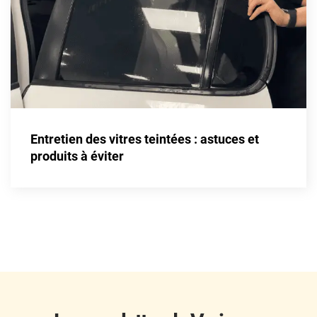
Fisker
Ford
Foton
Gac
Geely
Entretien des vitres teintées : astuces et
Genesis
produits à éviter
Geo
Gmc
Great
Grecav
Gwm
Holden