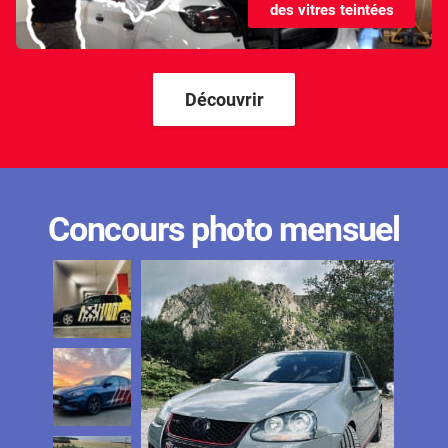
des vitres teintées
Kandi
Karma
Kgm/ssangyong
Découvrir
Kia
Lada
Lamborghini
Concours photo mensuel
Lancia
Land Rover
Ldv
Lexus
Ligier
Lincoln