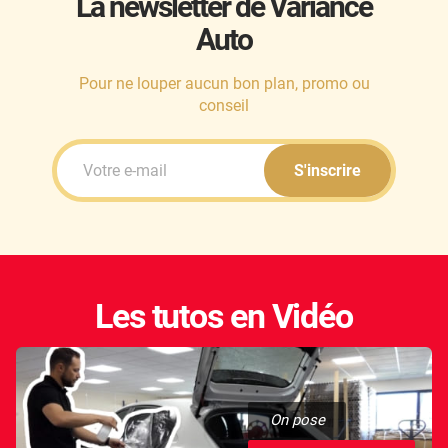
La newsletter de Variance
Auto
Honda
Hummer
Pour ne louper aucun bon plan, promo ou
conseil
Hyundai
Ineos
S'inscrire
Infiniti
Isuzu
Iveco
Les tutos en Vidéo
Jaecoo
Jaguar
Jeep
On pose
Jetour