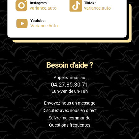
Instagram :
Tiktok :
variance.auto
variance.auto
Proton
Youtube :
Renault
Variance Auto
Rivian
Rolls
Rover
Besoin d'aide ?
Saab
Appelez nous au
04.27.85.30.71
Santana
Lun-Ven de 8h-18h
Saturn
Envoyez-nous un message
Scania
Discutez avec nous en direct
Suivre ma commande
Scion
Questions fréquentes
Seat