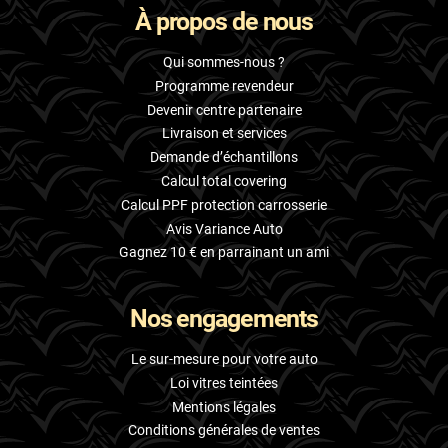
À propos de nous
Skoda
Smart
Qui sommes-nous ?
Programme revendeur
Ssangyong
Devenir centre partenaire
Livraison et services
Subaru
Demande d’échantillons
Suzuki
Calcul total covering
Calcul PPF protection carrosserie
Tata
Avis Variance Auto
Tesla
Gagnez 10 € en parrainant un ami
Toyota
Nos engagements
Volkswagen
Le sur-mesure pour votre auto
Volvo
Loi vitres teintées
Mentions légales
Xpeng
Conditions générales de ventes