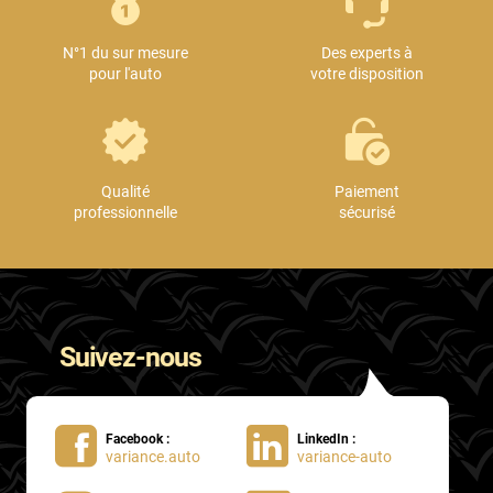
Mini
N°1 du sur mesure
Des experts à
Mitsubishi
pour l'auto
votre disposition
Nissan
Oldsmobile
Omoda
Qualité
Paiement
professionnelle
sécurisé
Opel
Ora
Peugeot
Suivez-nous
Plymouth
Polestar
Facebook :
LinkedIn :
Pontiac
variance.auto
variance-auto
Porsche