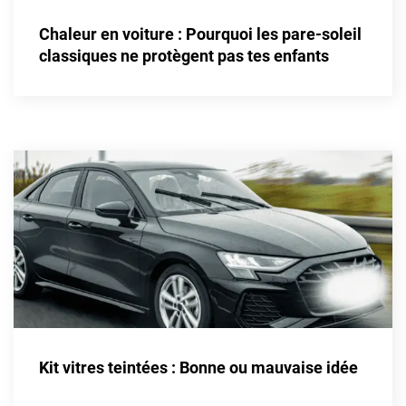
Alpine
Chaleur en voiture : Pourquoi les pare-soleil
Aston Martin
classiques ne protègent pas tes enfants
Audi
Bentley
Bmw
Buick
Byd
Cadillac
Changan
Chevrolet
Chrysler
Kit vitres teintées : Bonne ou mauvaise idée
Citroën