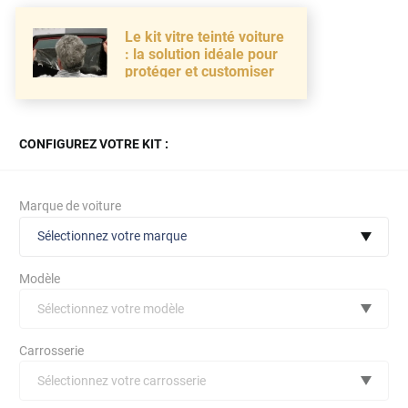
Le kit vitre teinté voiture
: la solution idéale pour
protéger et customiser
CONFIGUREZ VOTRE KIT :
Marque de voiture
Sélectionnez votre marque
Modèle
Sélectionnez votre modèle
Audi
Carrosserie
Bmw
Sélectionnez votre carrosserie
Citroën
(toutes)
undefined véhicule