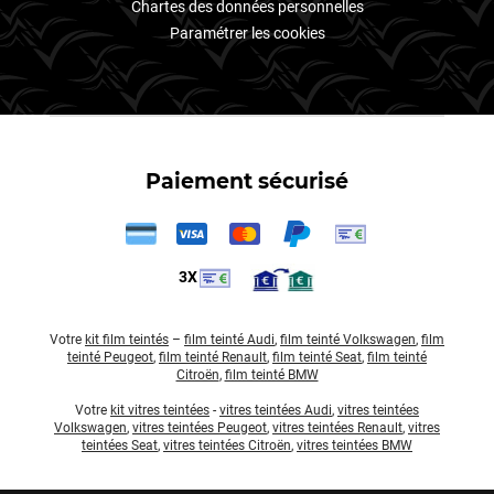
Chartes des données personnelles
Paramétrer les cookies
Paiement sécurisé
3X
Votre
kit film teintés
–
film teinté Audi
,
film teinté Volkswagen
,
film
teinté Peugeot
,
film teinté Renault
,
film teinté Seat
,
film teinté
Citroën
,
film teinté BMW
Votre
kit vitres teintées
-
vitres teintées Audi
,
vitres teintées
Volkswagen
,
vitres teintées Peugeot
,
vitres teintées Renault
,
vitres
teintées Seat
,
vitres teintées Citroën
,
vitres teintées BMW