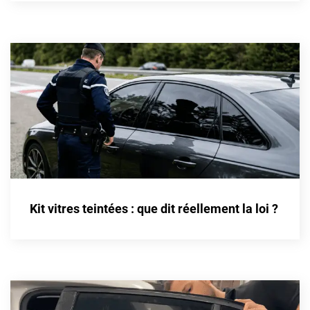
Cupra
Dacia
Daewoo
Daihatsu
Dodge
Dongfeng
Ds
Kit vitres teintées : que dit réellement la loi ?
Eagle
Ebro
Ferrari
Fiat