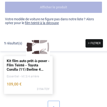
Afficher le produit
Dacia
Fiat
Voir tout
Votre modèle de voiture ne figure pas dans notre liste ? Alors
optez pour le
film teinté à la découpe
Ford
Honda
1
résultat(s)
FILTRER
Hyundai
Kia
Kit film auto prêt-à-poser -
Land Rover
Film Teinté - Toyota
Corolla (11) Berline 4
Mercedes-Benz
portes
(2013 - 2019)
Essentiel - kit 3/4 arrière
Mini
109
,00
€
3194-TOY
Nissan
Opel