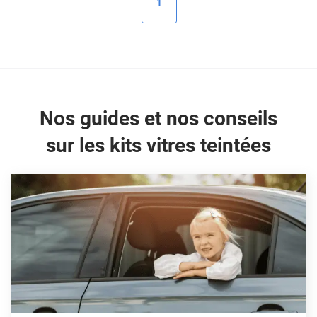
1
Peugeot
Porsche
Renault
Seat
Nos guides et nos conseils
Skoda
sur les kits vitres teintées
Tesla
Toyota
Volkswagen
Acura
Aixam
Alfa Romeo