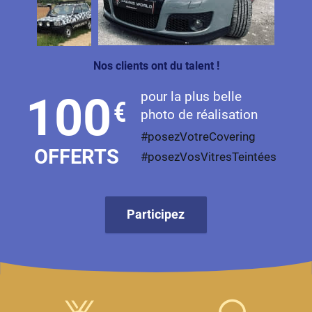
Livan
Lucid
Nos clients ont du talent !
Man
pour la plus belle
100
€
Maserati
photo de réalisation
Maybach
#posezVotreCovering
OFFERTS
#posezVosVitresTeintées
Mazda
McLaren
Participez
Mercedes-Benz
Mercury
MG
MicroCar