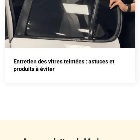
Fisker
Ford
Foton
Gac
Geely
Entretien des vitres teintées : astuces et
Genesis
produits à éviter
Geo
Gmc
Great
Grecav
Gwm
Holden