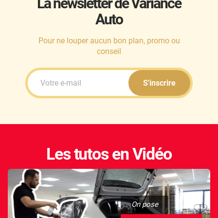
La newsletter de Variance
Auto
Honda
Hummer
Pour ne louper aucun bon plan, promo ou
conseil
Hyundai
Ineos
S'inscrire
Infiniti
Isuzu
Iveco
Les tutos en Vidéo
Jaecoo
Jaguar
Jeep
On pose
Jetour