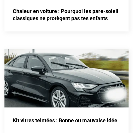
Alpine
Chaleur en voiture : Pourquoi les pare-soleil
Aston Martin
classiques ne protègent pas tes enfants
Audi
Bentley
Bmw
Buick
Byd
Cadillac
Changan
Chevrolet
Chrysler
Kit vitres teintées : Bonne ou mauvaise idée
Citroën