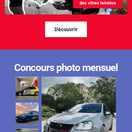
des vitres teintées
Kandi
Karma
Kgm/ssangyong
Découvrir
Kia
Lada
Lamborghini
Concours photo mensuel
Lancia
Land Rover
Ldv
Lexus
Ligier
Lincoln