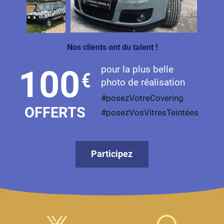
Livan
Lucid
Nos clients ont du talent !
Man
pour la plus belle
100
€
Maserati
photo de réalisation
Maybach
#posezVotreCovering
OFFERTS
#posezVosVitresTeintées
Mazda
McLaren
Participez
Mercedes-Benz
Mercury
MG
MicroCar