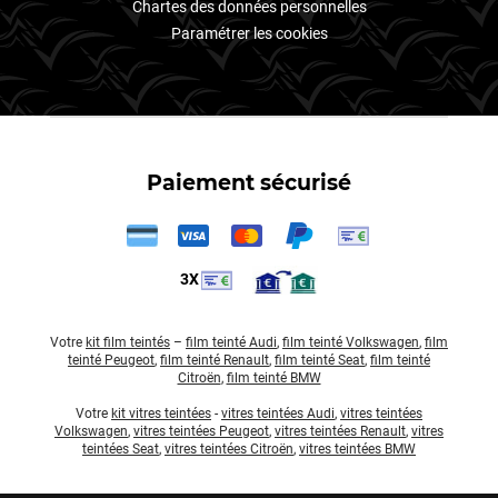
Chartes des données personnelles
Paramétrer les cookies
Paiement sécurisé
3X
Votre
kit film teintés
–
film teinté Audi
,
film teinté Volkswagen
,
film
teinté Peugeot
,
film teinté Renault
,
film teinté Seat
,
film teinté
Citroën
,
film teinté BMW
Votre
kit vitres teintées
-
vitres teintées Audi
,
vitres teintées
Volkswagen
,
vitres teintées Peugeot
,
vitres teintées Renault
,
vitres
teintées Seat
,
vitres teintées Citroën
,
vitres teintées BMW