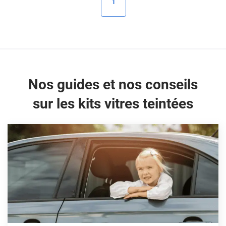
1
Peugeot
Porsche
Renault
Seat
Nos guides et nos conseils
Skoda
sur les kits vitres teintées
Tesla
Toyota
Volkswagen
Acura
Aixam
Alfa Romeo