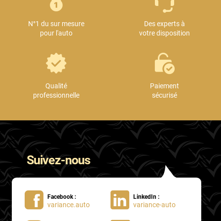
Mini
N°1 du sur mesure
Des experts à
Mitsubishi
pour l'auto
votre disposition
Nissan
Oldsmobile
Omoda
Qualité
Paiement
professionnelle
sécurisé
Opel
Ora
Peugeot
Suivez-nous
Plymouth
Polestar
Facebook :
LinkedIn :
Pontiac
variance.auto
variance-auto
Porsche