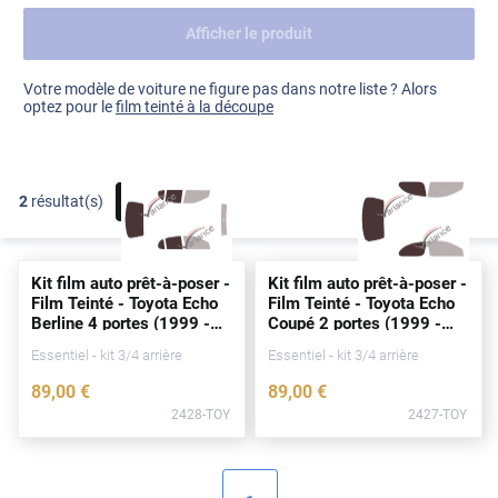
Afficher le produit
Dacia
Fiat
Voir tout
Votre modèle de voiture ne figure pas dans notre liste ? Alors
optez pour le
film teinté à la découpe
Ford
Honda
2
résultat(s)
FILTRER
Hyundai
Kia
Kit film auto prêt-à-poser -
Kit film auto prêt-à-poser -
Land Rover
Film Teinté - Toyota Echo
Film Teinté - Toyota Echo
Berline 4
portes
(1999 -
Coupé 2
portes
(1999 -
Mercedes-Benz
2005)
2005)
Essentiel - kit 3/4 arrière
Essentiel - kit 3/4 arrière
Mini
89
,00
€
89
,00
€
2428-TOY
2427-TOY
Nissan
Opel