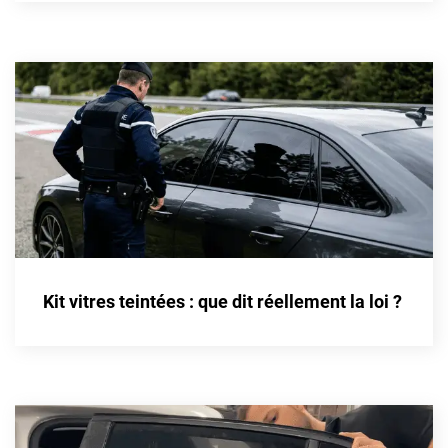
Cupra
Dacia
Daewoo
Daihatsu
Dodge
Dongfeng
Ds
Kit vitres teintées : que dit réellement la loi ?
Eagle
Ebro
Ferrari
Fiat