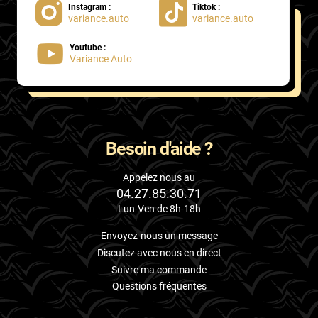
Instagram :
Tiktok :
variance.auto
variance.auto
Proton
Youtube :
Renault
Variance Auto
Rivian
Rolls
Rover
Besoin d'aide ?
Saab
Appelez nous au
04.27.85.30.71
Santana
Lun-Ven de 8h-18h
Saturn
Envoyez-nous un message
Scania
Discutez avec nous en direct
Suivre ma commande
Scion
Questions fréquentes
Seat