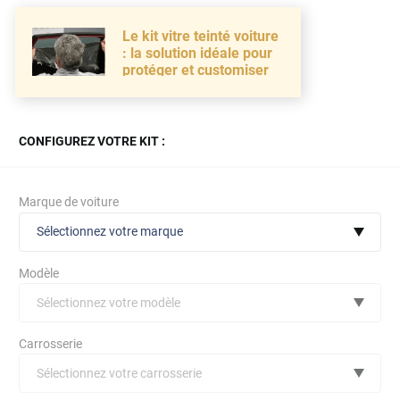
Le kit vitre teinté voiture
: la solution idéale pour
protéger et customiser
CONFIGUREZ VOTRE KIT :
Marque de voiture
Sélectionnez votre marque
Modèle
Sélectionnez votre modèle
Audi
Carrosserie
Bmw
Sélectionnez votre carrosserie
Citroën
(toutes)
undefined véhicule