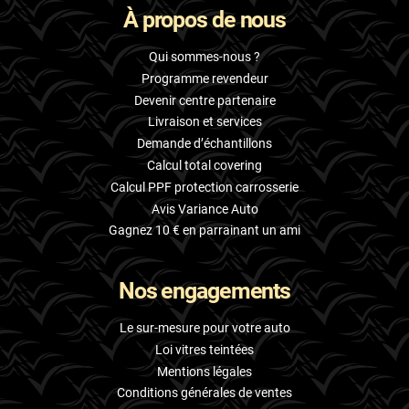
À propos de nous
Skoda
Smart
Qui sommes-nous ?
Programme revendeur
Ssangyong
Devenir centre partenaire
Livraison et services
Subaru
Demande d’échantillons
Suzuki
Calcul total covering
Calcul PPF protection carrosserie
Tata
Avis Variance Auto
Tesla
Gagnez 10 € en parrainant un ami
Toyota
Nos engagements
Volkswagen
Le sur-mesure pour votre auto
Volvo
Loi vitres teintées
Mentions légales
Xpeng
Conditions générales de ventes