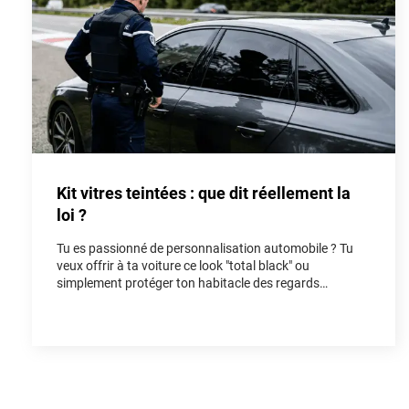
Kit vitres teintées : que dit réellement la
loi ?
Tu es passionné de personnalisation automobile ? Tu
veux offrir à ta voiture ce look "total black" ou
simplement protéger ton habitacle des regards
indiscrets et de la chaleur ? Poser un kit vitres teintées
est l'une des modifications les plus populaires pour
rendre un véhicule unique. Cependant, entre les
rumeurs de forum et la réalité du Code de la route, il est
facile de s'y perdre. Dans cet article, on fait le point
ensemble sur la loi vitres teintées pour que tu puisses
rouler avec style, tout en restant parfaitement en règle.