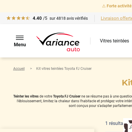
⚠️
Forte activité
4.40
/5
Livraison offert
sur
4818
avis vérifiés
Vitres teintées
Menu
Accueil
Kit vitres teintées Toyota FJ Cruiser
Ki
Teinter les vitres
de votre
Toyota FJ Cruiser
ne se résume pas à une question d
l’éblouissement, limitez la chaleur dans l’habitacle et protégez votre in
sont conçus pour s’adapter parfaitement
1
résultat(s)