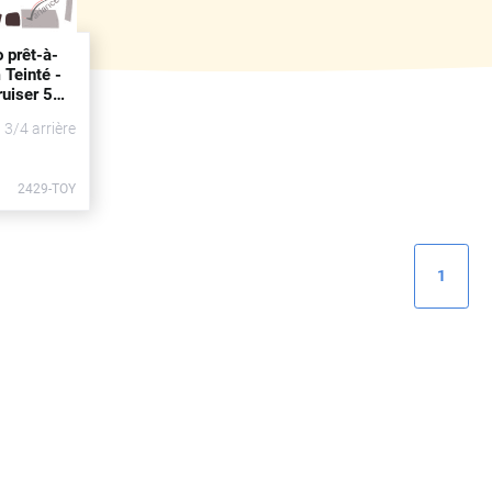
o prêt-à-
 Teinté -
ruiser 5
6 - 2018)
t 3/4 arrière
2429-TOY
1