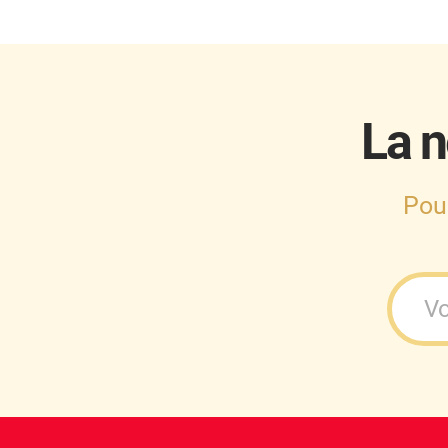
Cupra
Dacia
Daewoo
La n
Daihatsu
Dodge
Pou
Dongfeng
Ds
Eagle
Ebro
Ferrari
Fiat
Fisker