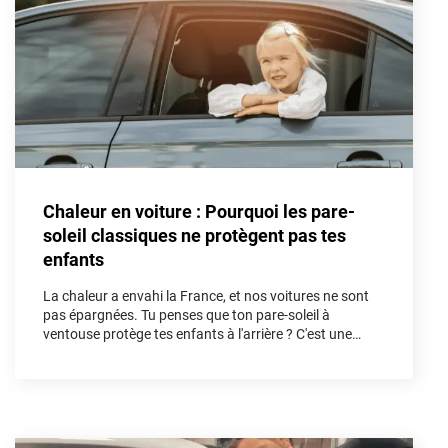
Porsche
Renault
Seat
Skoda
Tesla
Chaleur en voiture : Pourquoi les pare-
Toyota
soleil classiques ne protègent pas tes
enfants
Volkswagen
La chaleur a envahi la France, et nos voitures ne sont
pas épargnées. Tu penses que ton pare-soleil à
Acura
ventouse protège tes enfants à l'arrière ? C'est une
illusion. Dans cet article, nous allons démonter les
Aixam
fausses solutions et découvrir pourquoi le kit vitres
teintées sur mesure est l'unique arme absolue pour
Alfa Romeo
bloquer les UV et les infrarouges afin de sécuriser tes
trajets cet été.
Alpine