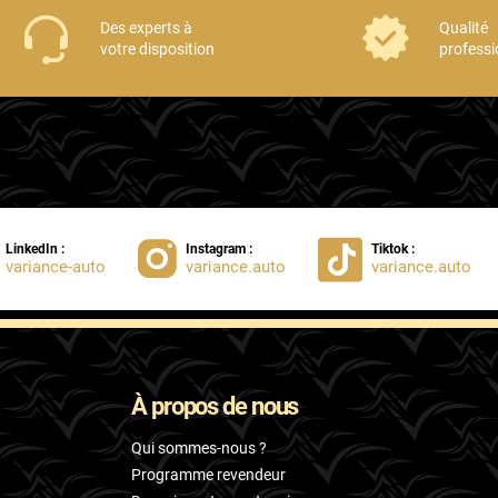
Des experts à
Qualité
votre disposition
professi
LinkedIn :
Instagram :
Tiktok :
variance-auto
variance.auto
variance.auto
À propos de nous
Qui sommes-nous ?
Programme revendeur