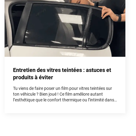
Aston Martin
Audi
Bentley
Bmw
Buick
Entretien des vitres teintées : astuces et
Byd
produits à éviter
Cadillac
Tu viens de faire poser un film pour vitres teintées sur
Changan
ton véhicule ? Bien joué ! Ce film améliore autant
l’esthétique que le confort thermique ou l’intimité dans
Chevrolet
l’habitacle. Mais pour préserver tous ses bénéfices et
sa longévité, un bon entretien dès les premières
Chrysler
semaines est indispensable. Dans cet article, on te
guide pas à pas.
Citroën