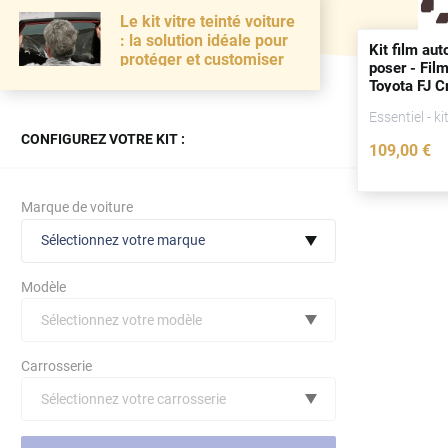
Le kit vitre teinté voiture
: la solution idéale pour
Kit film aut
protéger et customiser
poser - Film
Toyota FJ C
portes
(200
Essentiel - ki
CONFIGUREZ VOTRE KIT :
109
,00
€
Marque de voiture
Sélectionnez votre marque
Modèle
Sélectionnez votre modèle
Audi
Carrosserie
Bmw
Sélectionnez votre carrosserie
Citroën
(toutes)
undefined véhicule