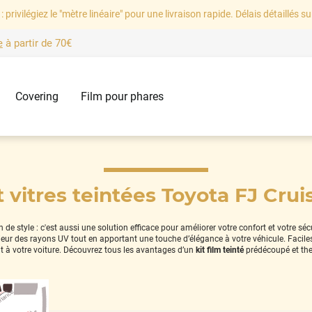
: privilégiez le "mètre linéaire" pour une livraison rapide. Délais détaillés su
e
à partir de
70€
Covering
Film pour phares
t vitres teintées Toyota FJ Crui
e style : c'est aussi une solution efficace pour améliorer votre confort et votre sé
térieur des rayons UV tout en apportant une touche d’élégance à votre véhicule. Facil
 à votre voiture. Découvrez tous les avantages d’un
kit film teinté
prédécoupé et th