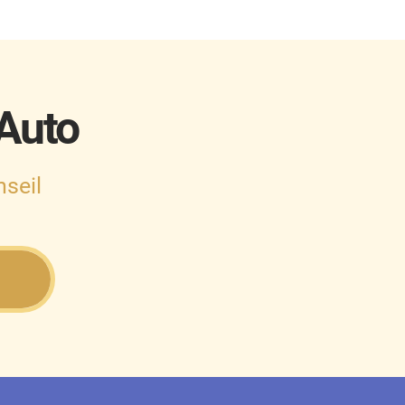
 Auto
seil