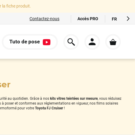
r la fiche produit.
Accès PRO
Contactez-nous
FR
EN
ES
Tuto de pose
IT
S
DE
ser
curité au quotidien. Grâce à nos
kits vitres teintées sur mesure
, vous réduisez
es à poser et conformes aux réglementations en vigueur, nos films solaires
ermoformé pour votre
Toyota FJ Cruiser
!