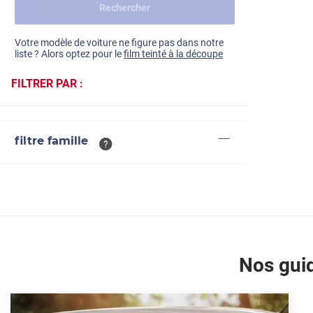
Rechercher
Dacia
Fiat
Voir tout
Votre modèle de voiture ne figure pas dans notre
liste ? Alors optez pour le
film teinté à la découpe
Ford
FILTRER PAR :
Honda
Hyundai
filtre famille
Kia
Land Rover
Mercedes-Benz
Mini
Nissan
Nos guid
Opel
Peugeot