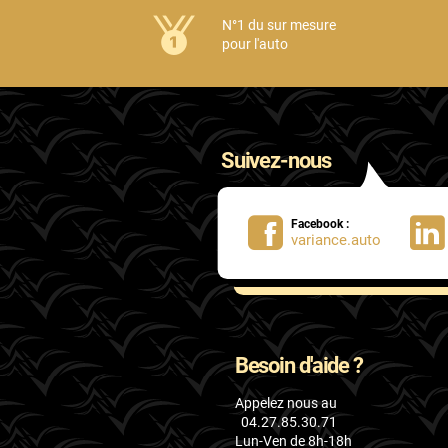
Honda
N°1 du sur mesure
pour l'auto
Hummer
Hyundai
Ineos
Suivez-nous
Infiniti
Isuzu
Facebook :
variance.auto
Iveco
Jaecoo
Jaguar
Besoin d'aide ?
Jeep
Appelez nous au
Jetour
04.27.85.30.71
Lun-Ven de 8h-18h
Kandi