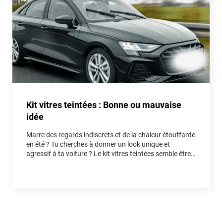
Kit vitres teintées : Bonne ou mauvaise
idée
Marre des regards indiscrets et de la chaleur étouffante
en été ? Tu cherches à donner un look unique et
agressif à ta voiture ? Le kit vitres teintées semble être
la solution idéale. Mais est-ce vraiment une bonne idée
pour ton auto, ou un piège qui va te faire perdre du
temps et de l'argent ? Entre fausses économies et
réelles astuces, on démêle le vrai du faux ensemble.