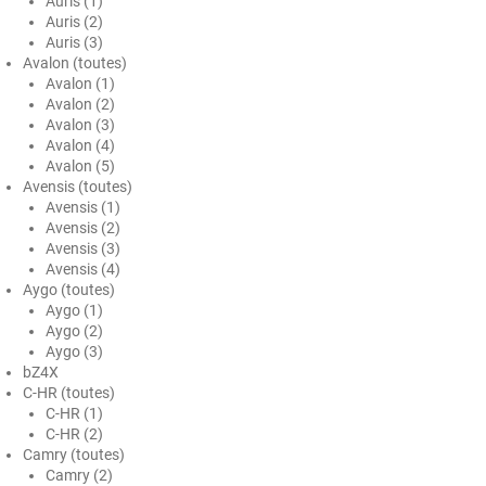
Auris (1)
Auris (2)
Ford
Auris (3)
Avalon (toutes)
Foton
Avalon (1)
Avalon (2)
Gac
Avalon (3)
Avalon (4)
Geely
Avalon (5)
Avensis (toutes)
Genesis
Avensis (1)
Avensis (2)
Geo
Avensis (3)
Avensis (4)
Aygo (toutes)
Gmc
Aygo (1)
Aygo (2)
Great
Aygo (3)
bZ4X
Grecav
C-HR (toutes)
C-HR (1)
Gwm
C-HR (2)
Camry (toutes)
Holden
Camry (2)