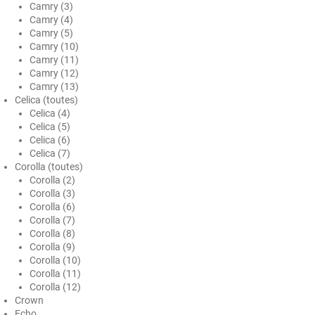
Camry (3)
Honda
Camry (4)
Camry (5)
Hummer
Camry (10)
Camry (11)
Hyundai
Camry (12)
Camry (13)
Ineos
Celica (toutes)
Celica (4)
Infiniti
Celica (5)
Celica (6)
Isuzu
Celica (7)
Corolla (toutes)
Iveco
Corolla (2)
Corolla (3)
Jaecoo
Corolla (6)
Corolla (7)
Jaguar
Corolla (8)
Corolla (9)
Jeep
Corolla (10)
Corolla (11)
Jetour
Corolla (12)
Crown
Kandi
Echo