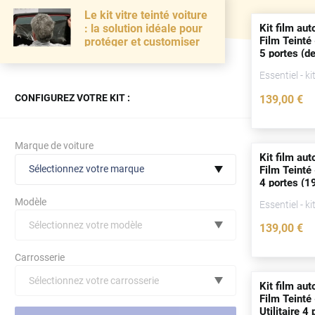
Le kit vitre teinté voiture
Kit film aut
: la solution idéale pour
Film Teinté 
protéger et customiser
5
portes
(
de
Essentiel - ki
CONFIGUREZ VOTRE KIT :
139
,00
€
Marque de voiture
Kit film aut
Sélectionnez votre marque
Film Teinté 
4
portes
(19
Modèle
Essentiel - ki
Sélectionnez votre modèle
139
,00
€
Audi
Carrosserie
Bmw
Sélectionnez votre carrosserie
Kit film aut
Citroën
(toutes)
undefined véhicule
Film Teinté 
Utilitaire 4