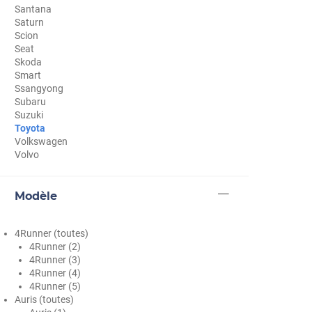
Santana
Cupra
Saturn
Scion
Dacia
Seat
Skoda
Daewoo
Smart
Ssangyong
Daihatsu
Subaru
Suzuki
Dodge
Toyota
Volkswagen
Dongfeng
Volvo
Ds
Modèle
Eagle
Ebro
4Runner (toutes)
4Runner (2)
Ferrari
4Runner (3)
4Runner (4)
Fiat
4Runner (5)
Auris (toutes)
Fisker