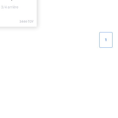
t 3/4 arrière
3444-TOY
1