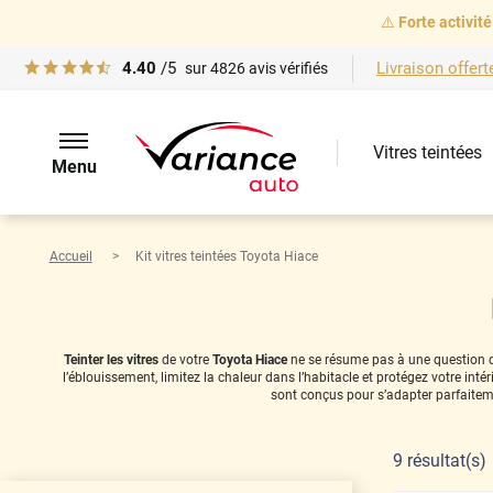
⚠️
Forte activité
4.40
/5
Livraison offert
sur
4826
avis vérifiés
Vitres teintées
Menu
Accueil
Kit vitres teintées Toyota Hiace
Teinter les vitres
de votre
Toyota Hiace
ne se résume pas à une question de 
l’éblouissement, limitez la chaleur dans l’habitacle et protégez votre in
sont conçus pour s’adapter parfaitem
9
résultat(s)