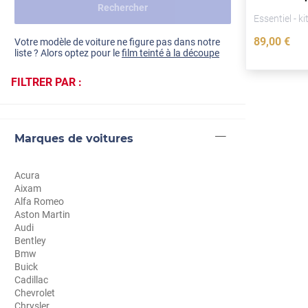
Rechercher
Dacia
1996)
Essentiel - ki
Fiat
Voir tout
89
,00
€
Votre modèle de voiture ne figure pas dans notre
liste ? Alors optez pour le
film teinté à la découpe
Ford
FILTRER PAR :
Honda
Hyundai
Marques de voitures
Kia
Land Rover
Acura
Aixam
Mercedes-Benz
Alfa Romeo
Aston Martin
Mini
Audi
Bentley
Nissan
Bmw
Buick
Opel
Cadillac
Chevrolet
Peugeot
Chrysler