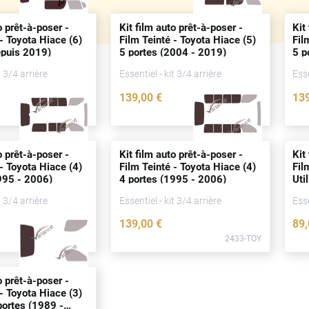
o prêt-à-poser -
Kit film auto prêt-à-poser -
Kit
- Toyota Hiace (6)
Film Teinté - Toyota Hiace (5)
Fil
puis
2019)
5
portes
(2004 - 2019)
5
p
t 3/4 arrière
Essentiel - kit 3/4 arrière
Esse
139
,00
€
13
4933-TOY
2436-TOY
o prêt-à-poser -
Kit film auto prêt-à-poser -
Kit
- Toyota Hiace (4)
Film Teinté - Toyota Hiace (4)
Fil
95 - 2006)
4
portes
(1995 - 2006)
Uti
20
t 3/4 arrière
Essentiel - kit 3/4 arrière
Esse
139
,00
€
89
2432-TOY
2433-TOY
o prêt-à-poser -
- Toyota Hiace (3)
portes
(1989 -