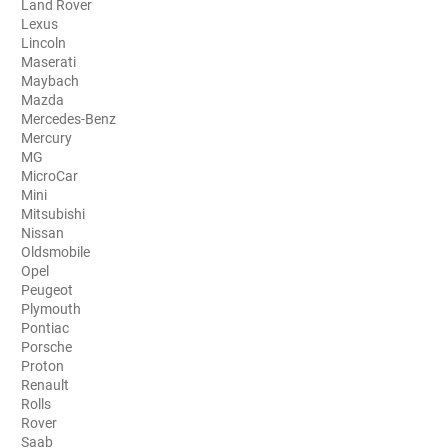
Land Rover
Lexus
Aston Martin
Lincoln
Maserati
Audi
Maybach
Mazda
Bentley
Mercedes-Benz
Mercury
Bmw
MG
MicroCar
Buick
Mini
Mitsubishi
Byd
Nissan
Oldsmobile
Cadillac
Opel
Peugeot
Changan
Plymouth
Pontiac
Chevrolet
Porsche
Proton
Chrysler
Renault
Rolls
Citroën
Rover
Saab