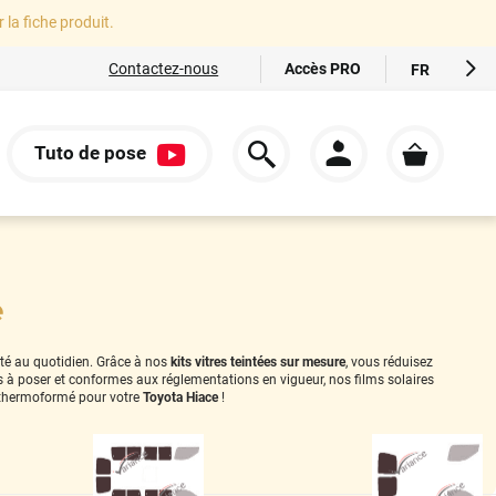
r la fiche produit.
Accès PRO
Contactez-nous
FR
EN
ES
Tuto de pose
IT
S
DE
e
ité au quotidien. Grâce à nos
kits vitres teintées sur mesure
, vous réduisez
es à poser et conformes aux réglementations en vigueur, nos films solaires
thermoformé pour votre
Toyota Hiace
!