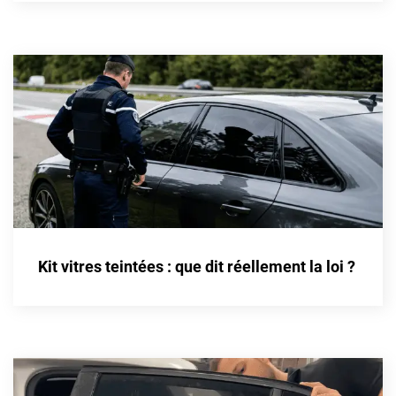
Cupra
Dacia
Daewoo
Daihatsu
Dodge
Dongfeng
Ds
Kit vitres teintées : que dit réellement la loi ?
Eagle
Ebro
Ferrari
Fiat