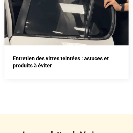
Fisker
Ford
Foton
Gac
Geely
Entretien des vitres teintées : astuces et
Genesis
produits à éviter
Geo
Gmc
Great
Grecav
Gwm
Holden