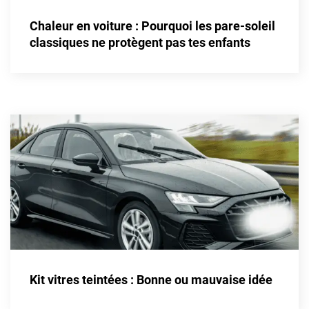
Alpine
Chaleur en voiture : Pourquoi les pare-soleil
Aston Martin
classiques ne protègent pas tes enfants
Audi
Bentley
Bmw
Buick
Byd
Cadillac
Changan
Chevrolet
Chrysler
Kit vitres teintées : Bonne ou mauvaise idée
Citroën