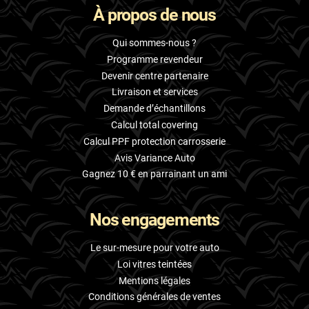
À propos de nous
Skoda
Smart
Qui sommes-nous ?
Programme revendeur
Ssangyong
Devenir centre partenaire
Livraison et services
Subaru
Demande d’échantillons
Suzuki
Calcul total covering
Calcul PPF protection carrosserie
Tata
Avis Variance Auto
Tesla
Gagnez 10 € en parrainant un ami
Toyota
Nos engagements
Volkswagen
Le sur-mesure pour votre auto
Volvo
Loi vitres teintées
Mentions légales
Xpeng
Conditions générales de ventes