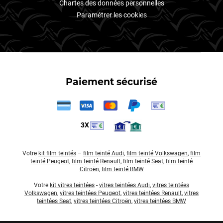
Chartes des données personnelles
Paramétrer les cookies
Paiement sécurisé
3X
Votre
kit film teintés
–
film teinté Audi
,
film teinté Volkswagen
,
film
teinté Peugeot
,
film teinté Renault
,
film teinté Seat
,
film teinté
Citroën
,
film teinté BMW
Votre
kit vitres teintées
-
vitres teintées Audi
,
vitres teintées
Volkswagen
,
vitres teintées Peugeot
,
vitres teintées Renault
,
vitres
teintées Seat
,
vitres teintées Citroën
,
vitres teintées BMW