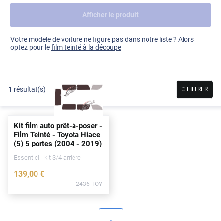
Afficher le produit
Dacia
Fiat
Voir tout
Votre modèle de voiture ne figure pas dans notre liste ? Alors
optez pour le
film teinté à la découpe
Ford
Honda
1
résultat(s)
FILTRER
Hyundai
Kia
Kit film auto prêt-à-poser -
Land Rover
Film Teinté - Toyota Hiace
(5) 5
portes
(2004 - 2019)
Mercedes-Benz
Essentiel - kit 3/4 arrière
Mini
139
,00
€
2436-TOY
Nissan
Opel