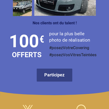
Livan
Lucid
Nos clients ont du talent !
Man
pour la plus belle
100
€
Maserati
photo de réalisation
Maybach
#posezVotreCovering
OFFERTS
#posezVosVitresTeintées
Mazda
McLaren
Participez
Mercedes-Benz
Mercury
MG
MicroCar