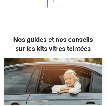
1
Peugeot
Porsche
Renault
Seat
Nos guides et nos conseils
Skoda
sur les kits vitres teintées
Tesla
Toyota
Volkswagen
Acura
Aixam
Alfa Romeo