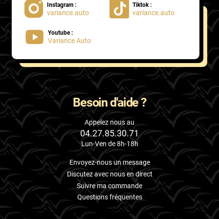
Instagram :
Tiktok :
variance.auto
variance.auto
Proton
Youtube :
Renault
Variance Auto
Rivian
Rolls
Rover
Besoin d'aide ?
Saab
Appelez nous au
04.27.85.30.71
Santana
Lun-Ven de 8h-18h
Saturn
Envoyez-nous un message
Scania
Discutez avec nous en direct
Suivre ma commande
Scion
Questions fréquentes
Seat