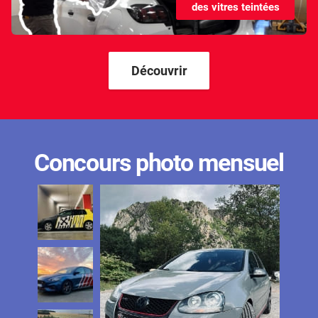
des vitres teintées
Kandi
Karma
Kgm/ssangyong
Découvrir
Kia
Lada
Lamborghini
Concours photo mensuel
Lancia
Land Rover
Ldv
Lexus
Ligier
Lincoln