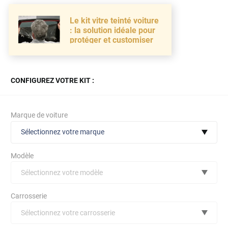
Le kit vitre teinté voiture
: la solution idéale pour
protéger et customiser
CONFIGUREZ VOTRE KIT :
Marque de voiture
Sélectionnez votre marque
Modèle
Sélectionnez votre modèle
Audi
Carrosserie
Bmw
Sélectionnez votre carrosserie
Citroën
(toutes)
undefined véhicule