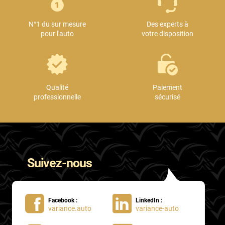
Mini
N°1 du sur mesure
Des experts à
Mitsubishi
pour l'auto
votre disposition
Nissan
Oldsmobile
Omoda
Qualité
Paiement
professionnelle
sécurisé
Opel
Ora
Peugeot
Suivez-nous
Plymouth
Polestar
Facebook :
LinkedIn :
Pontiac
variance.auto
variance-auto
Porsche