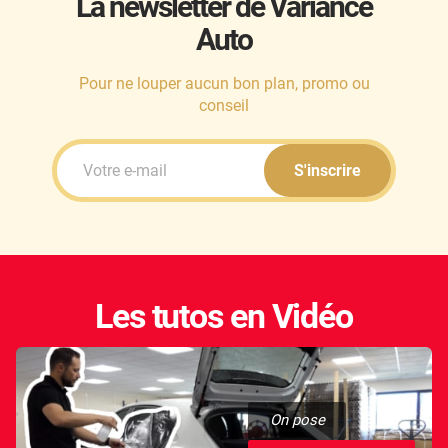
La newsletter de Variance
Auto
Honda
Hummer
Pour ne louper aucun bon plan, promo ou
conseil
Hyundai
Ineos
S'inscrire
Infiniti
Isuzu
Iveco
Les tutos en Vidéo
Jaecoo
Jaguar
Jeep
On pose
Jetour