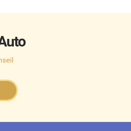
 Auto
seil