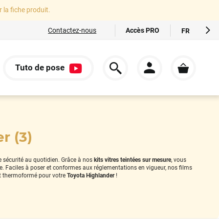
r la fiche produit.
Accès PRO
Contactez-nous
FR
EN
ES
Tuto de pose
IT
S
DE
r (3)
re sécurité au quotidien. Grâce à nos
kits vitres teintées sur mesure
, vous
le. Faciles à poser et conformes aux réglementations en vigueur, nos films
 thermoformé pour votre
Toyota Highlander
!