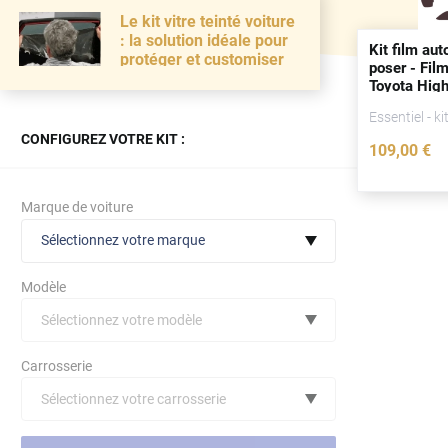
Le kit vitre teinté voiture
: la solution idéale pour
Kit film aut
protéger et customiser
poser - Film
Toyota High
5
portes
(20
Essentiel - ki
2020)
CONFIGUREZ VOTRE KIT :
109
,00
€
Marque de voiture
Sélectionnez votre marque
Modèle
Sélectionnez votre modèle
Audi
Carrosserie
Bmw
Sélectionnez votre carrosserie
Citroën
(toutes)
undefined véhicule