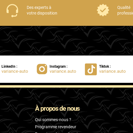
Des experts à
Qualité
votre disposition
professi
LinkedIn :
Instagram :
Tiktok :
variance-auto
variance.auto
variance.auto
À propos de nous
Qui sommes-nous ?
Programme revendeur