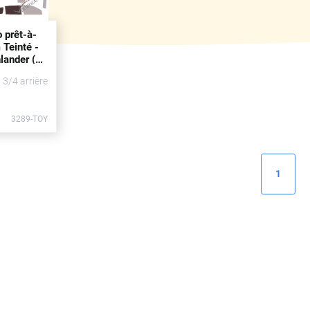
o prêt-à-
 Teinté -
lander (3)
14 -
t 3/4 arrière
3289-TOY
1