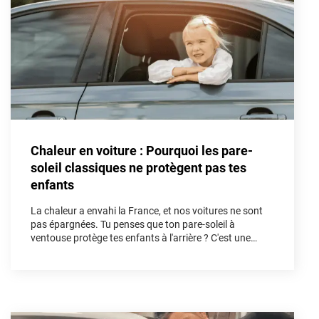
Porsche
Renault
Seat
Skoda
Tesla
Chaleur en voiture : Pourquoi les pare-
Toyota
soleil classiques ne protègent pas tes
enfants
Volkswagen
La chaleur a envahi la France, et nos voitures ne sont
pas épargnées. Tu penses que ton pare-soleil à
Acura
ventouse protège tes enfants à l'arrière ? C'est une
illusion. Dans cet article, nous allons démonter les
Aixam
fausses solutions et découvrir pourquoi le kit vitres
teintées sur mesure est l'unique arme absolue pour
Alfa Romeo
bloquer les UV et les infrarouges afin de sécuriser tes
trajets cet été.
Alpine