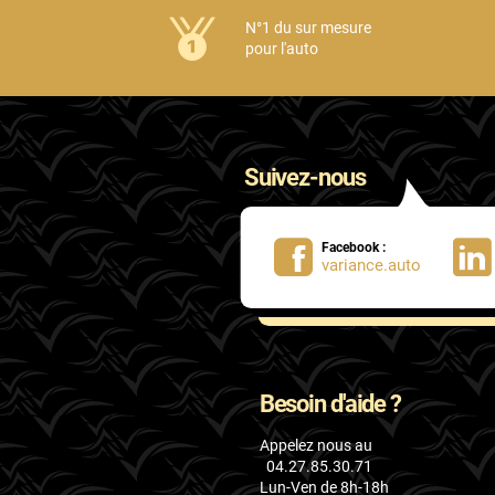
Honda
N°1 du sur mesure
pour l'auto
Hummer
Hyundai
Ineos
Suivez-nous
Infiniti
Isuzu
Facebook :
variance.auto
Iveco
Jaecoo
Jaguar
Besoin d'aide ?
Jeep
Appelez nous au
Jetour
04.27.85.30.71
Lun-Ven de 8h-18h
Kandi