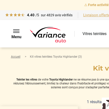
⚠️
Forte activité
4.40
/5
Livraison offert
sur
4829
avis vérifiés
Vitres teintées
Menu
Accueil
Kit vitres teintées Toyota Highlander (3)
Kit 
Teinter les vitres
de votre
Toyota Highlander
ne se résume pas à une quest
réduisez l’éblouissement, limitez la chaleur dans l’habitacle et protégez
solaires sont conçus pour s’adapter parfait
1
résultat(s)