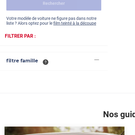
Rechercher
Dacia
Fiat
Voir tout
Votre modèle de voiture ne figure pas dans notre
liste ? Alors optez pour le
film teinté à la découpe
Ford
FILTRER PAR :
Honda
Hyundai
filtre famille
Kia
Land Rover
Mercedes-Benz
Mini
Nissan
Nos guid
Opel
Peugeot