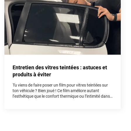
Aston Martin
Audi
Bentley
Bmw
Buick
Entretien des vitres teintées : astuces et
Byd
produits à éviter
Cadillac
Tu viens de faire poser un film pour vitres teintées sur
Changan
ton véhicule ? Bien joué ! Ce film améliore autant
l’esthétique que le confort thermique ou l’intimité dans
Chevrolet
l’habitacle. Mais pour préserver tous ses bénéfices et
sa longévité, un bon entretien dès les premières
Chrysler
semaines est indispensable. Dans cet article, on te
guide pas à pas.
Citroën