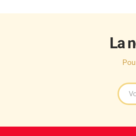
Cupra
Dacia
Daewoo
La n
Daihatsu
Dodge
Pou
Dongfeng
Ds
Eagle
Ebro
Ferrari
Fiat
Fisker