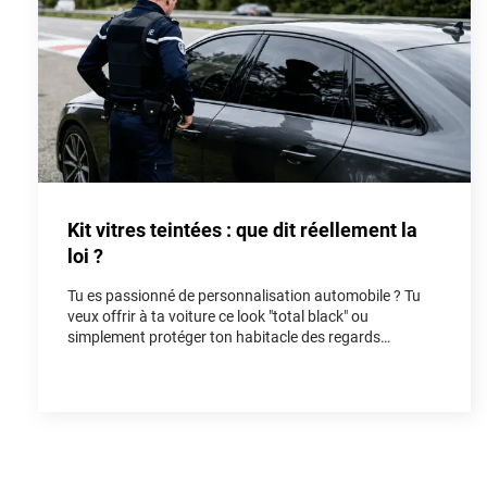
Kit vitres teintées : que dit réellement la
loi ?
Tu es passionné de personnalisation automobile ? Tu
veux offrir à ta voiture ce look "total black" ou
simplement protéger ton habitacle des regards
indiscrets et de la chaleur ? Poser un kit vitres teintées
est l'une des modifications les plus populaires pour
rendre un véhicule unique. Cependant, entre les
rumeurs de forum et la réalité du Code de la route, il est
facile de s'y perdre. Dans cet article, on fait le point
ensemble sur la loi vitres teintées pour que tu puisses
rouler avec style, tout en restant parfaitement en règle.