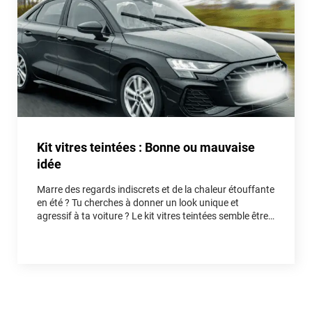
Kit vitres teintées : Bonne ou mauvaise
idée
Marre des regards indiscrets et de la chaleur étouffante
en été ? Tu cherches à donner un look unique et
agressif à ta voiture ? Le kit vitres teintées semble être
la solution idéale. Mais est-ce vraiment une bonne idée
pour ton auto, ou un piège qui va te faire perdre du
temps et de l'argent ? Entre fausses économies et
réelles astuces, on démêle le vrai du faux ensemble.