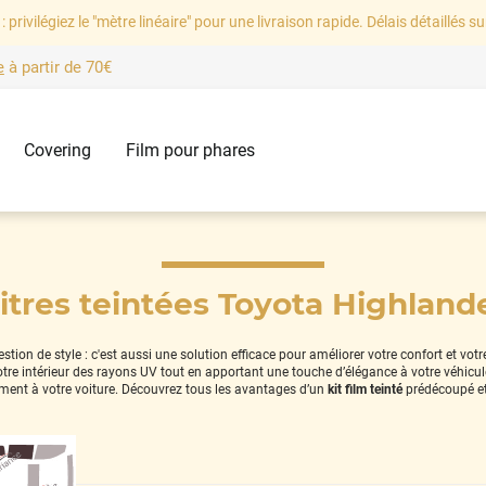
: privilégiez le "mètre linéaire" pour une livraison rapide. Délais détaillés su
e
à partir de
70€
Covering
Film pour phares
vitres teintées Toyota Highlande
ion de style : c'est aussi une solution efficace pour améliorer votre confort et vot
 votre intérieur des rayons UV tout en apportant une touche d’élégance à votre véhicu
ement à votre voiture. Découvrez tous les avantages d’un
kit film teinté
prédécoupé et