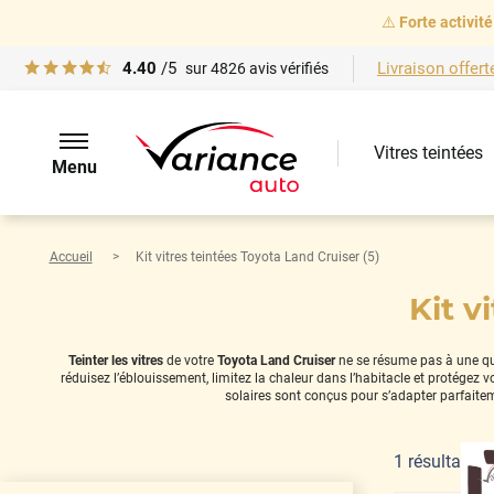
⚠️
Forte activité
4.40
/5
Livraison offert
sur
4826
avis vérifiés
Vitres teintées
Menu
Accueil
Kit vitres teintées Toyota Land Cruiser (5)
Kit v
Teinter les vitres
de votre
Toyota Land Cruiser
ne se résume pas à une ques
réduisez l’éblouissement, limitez la chaleur dans l’habitacle et protégez
solaires sont conçus pour s’adapter parfaite
1
résultat(s)