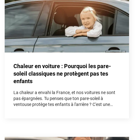
Porsche
Renault
Seat
Skoda
Tesla
Chaleur en voiture : Pourquoi les pare-
Toyota
soleil classiques ne protègent pas tes
enfants
Volkswagen
La chaleur a envahi la France, et nos voitures ne sont
pas épargnées. Tu penses que ton pare-soleil à
Acura
ventouse protège tes enfants à l'arrière ? C'est une
illusion. Dans cet article, nous allons démonter les
Aixam
fausses solutions et découvrir pourquoi le kit vitres
teintées sur mesure est l'unique arme absolue pour
Alfa Romeo
bloquer les UV et les infrarouges afin de sécuriser tes
trajets cet été.
Alpine