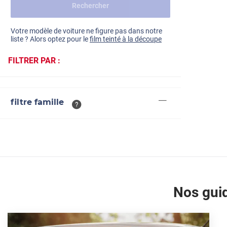
Rechercher
Dacia
Fiat
Voir tout
Votre modèle de voiture ne figure pas dans notre
liste ? Alors optez pour le
film teinté à la découpe
Ford
FILTRER PAR :
Honda
Hyundai
filtre famille
Kia
Land Rover
Mercedes-Benz
Mini
Nissan
Nos guid
Opel
Peugeot