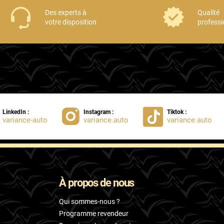
Des experts à
Qualité
votre disposition
professi
LinkedIn :
Instagram :
Tiktok :
variance-auto
variance.auto
variance.auto
À propos de nous
Qui sommes-nous ?
Programme revendeur