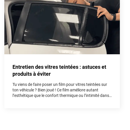
Aston Martin
Audi
Bentley
Bmw
Buick
Entretien des vitres teintées : astuces et
Byd
produits à éviter
Cadillac
Tu viens de faire poser un film pour vitres teintées sur
Changan
ton véhicule ? Bien joué ! Ce film améliore autant
l’esthétique que le confort thermique ou l’intimité dans
Chevrolet
l’habitacle. Mais pour préserver tous ses bénéfices et
sa longévité, un bon entretien dès les premières
Chrysler
semaines est indispensable. Dans cet article, on te
guide pas à pas.
Citroën