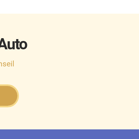
 Auto
seil