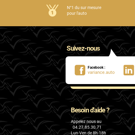
Honda
N°1 du sur mesure
pour l'auto
Hummer
Hyundai
Ineos
Suivez-nous
Infiniti
Isuzu
Facebook :
variance.auto
Iveco
Jaecoo
Jaguar
Besoin d'aide ?
Jeep
Appelez nous au
Jetour
04.27.85.30.71
Lun-Ven de 8h-18h
Kandi