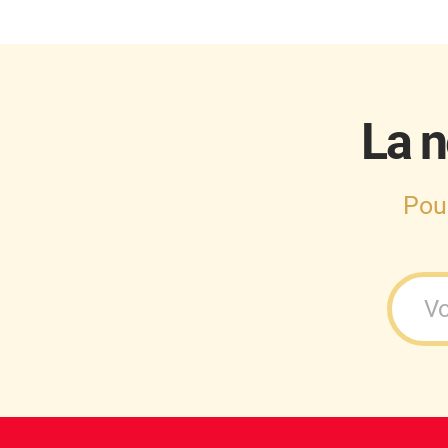
Cupra
Dacia
Daewoo
La n
Daihatsu
Dodge
Pou
Dongfeng
Ds
Eagle
Ebro
Ferrari
Fiat
Fisker