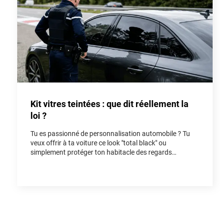
Kit vitres teintées : que dit réellement la
loi ?
Tu es passionné de personnalisation automobile ? Tu
veux offrir à ta voiture ce look "total black" ou
simplement protéger ton habitacle des regards
indiscrets et de la chaleur ? Poser un kit vitres teintées
est l'une des modifications les plus populaires pour
rendre un véhicule unique. Cependant, entre les
rumeurs de forum et la réalité du Code de la route, il est
facile de s'y perdre. Dans cet article, on fait le point
ensemble sur la loi vitres teintées pour que tu puisses
rouler avec style, tout en restant parfaitement en règle.