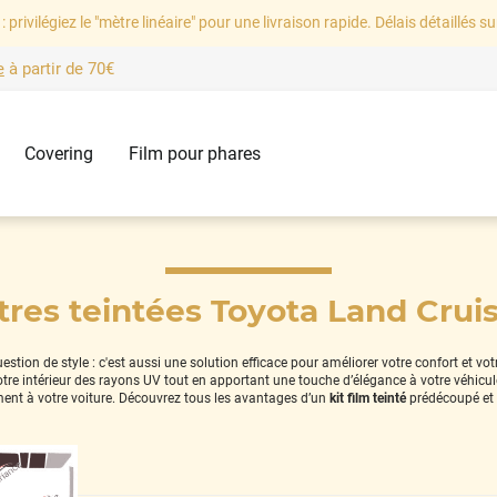
: privilégiez le "mètre linéaire" pour une livraison rapide. Délais détaillés su
e
à partir de
70€
Covering
Film pour phares
itres teintées Toyota Land Cruis
tion de style : c'est aussi une solution efficace pour améliorer votre confort et vo
 votre intérieur des rayons UV tout en apportant une touche d’élégance à votre véhicu
ment à votre voiture. Découvrez tous les avantages d’un
kit film teinté
prédécoupé et