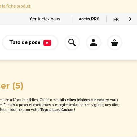
r la fiche produit.
Accès PRO
Contactez-nous
FR
EN
ES
Tuto de pose
IT
S
DE
er (5)
tre sécurité au quotidien. Grâce à nos
kits vitres teintées sur mesure
, vous
le. Faciles à poser et conformes aux réglementations en vigueur, nos films
 thermoformé pour votre
Toyota Land Cruiser
!