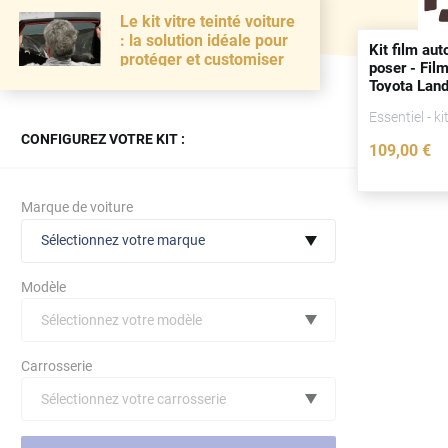
Le kit vitre teinté voiture
: la solution idéale pour
Kit film aut
protéger et customiser
poser - Film
Toyota Land
(5) 5
portes
Essentiel - ki
1989)
CONFIGUREZ VOTRE KIT :
109
,00
€
Marque de voiture
Sélectionnez votre marque
Modèle
Sélectionnez votre modèle
Audi
Carrosserie
Bmw
Sélectionnez votre carrosserie
Citroën
(toutes)
undefined véhicule