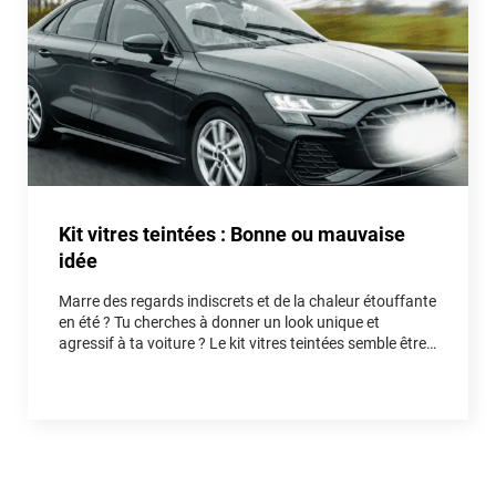
Kit vitres teintées : Bonne ou mauvaise
idée
Marre des regards indiscrets et de la chaleur étouffante
en été ? Tu cherches à donner un look unique et
agressif à ta voiture ? Le kit vitres teintées semble être
la solution idéale. Mais est-ce vraiment une bonne idée
pour ton auto, ou un piège qui va te faire perdre du
temps et de l'argent ? Entre fausses économies et
réelles astuces, on démêle le vrai du faux ensemble.