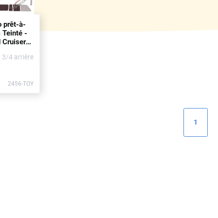
o prêt-à-
 Teinté -
 Cruiser
(1981 -
t 3/4 arrière
2456-TOY
1