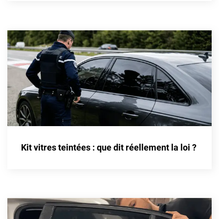
Cupra
Dacia
Daewoo
Daihatsu
Dodge
Dongfeng
Ds
Kit vitres teintées : que dit réellement la loi ?
Eagle
Ebro
Ferrari
Fiat