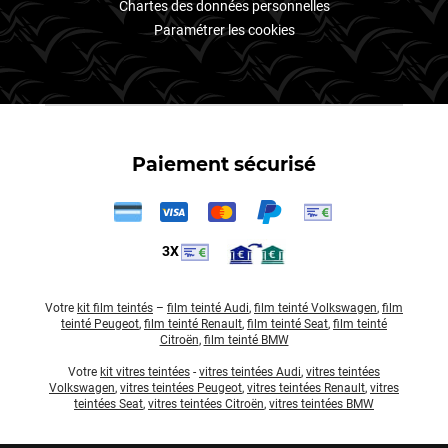
Chartes des données personnelles
Paramétrer les cookies
Paiement sécurisé
3X
Votre
kit film teintés
–
film teinté Audi
,
film teinté Volkswagen
,
film
teinté Peugeot
,
film teinté Renault
,
film teinté Seat
,
film teinté
Citroën
,
film teinté BMW
Votre
kit vitres teintées
-
vitres teintées Audi
,
vitres teintées
Volkswagen
,
vitres teintées Peugeot
,
vitres teintées Renault
,
vitres
teintées Seat
,
vitres teintées Citroën
,
vitres teintées BMW