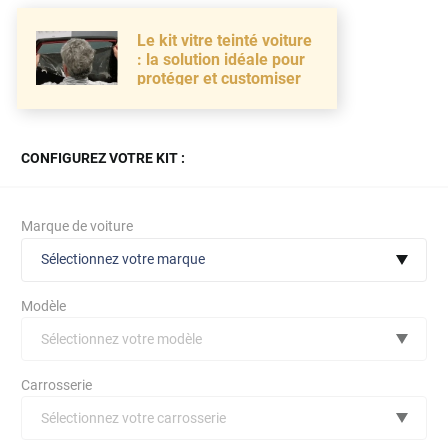
Le kit vitre teinté voiture
: la solution idéale pour
protéger et customiser
CONFIGUREZ VOTRE KIT :
Marque de voiture
Sélectionnez votre marque
Modèle
Sélectionnez votre modèle
Audi
Carrosserie
Bmw
Sélectionnez votre carrosserie
Citroën
(toutes)
undefined véhicule