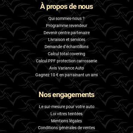
À propos de nous
Skoda
Smart
Qui sommes-nous ?
Programme revendeur
Ssangyong
Devenir centre partenaire
Livraison et services
Subaru
Demande d’échantillons
Suzuki
Calcul total covering
Calcul PPF protection carrosserie
Tata
Avis Variance Auto
Tesla
Gagnez 10 € en parrainant un ami
Toyota
Nos engagements
Volkswagen
Le sur-mesure pour votre auto
Volvo
Loi vitres teintées
Mentions légales
Xpeng
Conditions générales de ventes