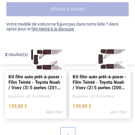
Afficher le produit
Dacia
Fiat
Voir tout
Votre modèle de voiture ne figure pas dans notre liste ? Alors
optez pour le
film teinté à la découpe
Ford
Honda
2
résultat(s)
FILTRER
Hyundai
Kia
Kit film auto prêt-à-poser -
Kit film auto prêt-à-poser -
Land Rover
Film Teinté - Toyota Noah
Film Teinté - Toyota Noah
/ Voxy (3) 5
portes
(2014
/ Voxy (2) 5
portes
(2007
Mercedes-Benz
- 2021)
- 2014)
Essentiel - kit 3/4 arrière
Essentiel - kit 3/4 arrière
Mini
139
,00
€
139
,00
€
4803-TOY
4671-TOY
Nissan
Opel