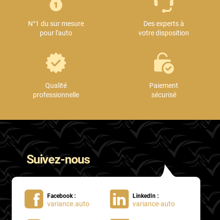
Mini
N°1 du sur mesure
Des experts à
Mitsubishi
pour l'auto
votre disposition
Nissan
Oldsmobile
Omoda
Qualité
Paiement
professionnelle
sécurisé
Opel
Ora
Peugeot
Suivez-nous
Plymouth
Polestar
Facebook :
LinkedIn :
Pontiac
variance.auto
variance-auto
Porsche