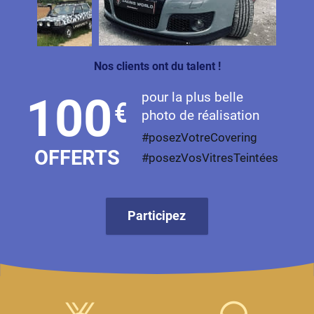
Livan
Lucid
Nos clients ont du talent !
Man
pour la plus belle
100
€
Maserati
photo de réalisation
Maybach
#posezVotreCovering
OFFERTS
#posezVosVitresTeintées
Mazda
McLaren
Participez
Mercedes-Benz
Mercury
MG
MicroCar