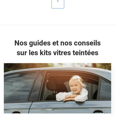
1
Peugeot
Porsche
Renault
Seat
Nos guides et nos conseils
Skoda
sur les kits vitres teintées
Tesla
Toyota
Volkswagen
Acura
Aixam
Alfa Romeo