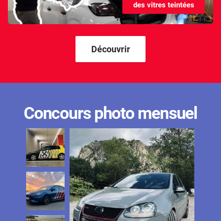
des vitres teintées
Kandi
Karma
Kgm/ssangyong
Découvrir
Kia
Lada
Lamborghini
Concours photo mensuel
Lancia
Land Rover
Ldv
Lexus
Ligier
Lincoln