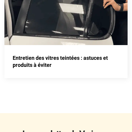
Fisker
Ford
Foton
Gac
Geely
Entretien des vitres teintées : astuces et
Genesis
produits à éviter
Geo
Gmc
Great
Grecav
Gwm
Holden