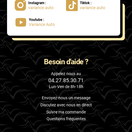
Instagram :
Tiktok :
variance.auto
variance.auto
Proton
Youtube :
Renault
Variance Auto
Rivian
Rolls
Rover
Besoin d'aide ?
Saab
Appelez nous au
04.27.85.30.71
Santana
Lun-Ven de 8h-18h
Saturn
Envoyez-nous un message
Scania
Discutez avec nous en direct
Suivre ma commande
Scion
Questions fréquentes
Seat