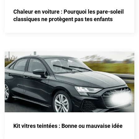
Alpine
Chaleur en voiture : Pourquoi les pare-soleil
Aston Martin
classiques ne protègent pas tes enfants
Audi
Bentley
Bmw
Buick
Byd
Cadillac
Changan
Chevrolet
Chrysler
Kit vitres teintées : Bonne ou mauvaise idée
Citroën