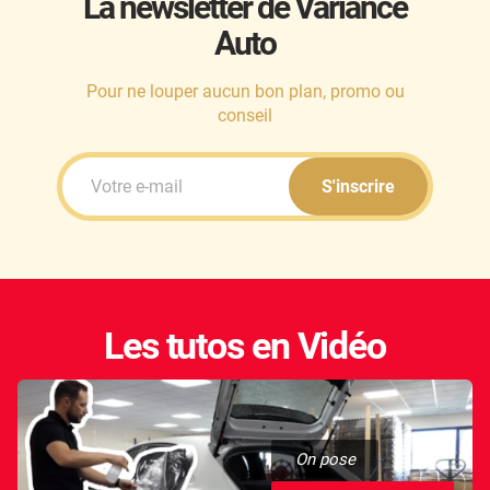
La newsletter de Variance
Auto
Honda
Hummer
Pour ne louper aucun bon plan, promo ou
conseil
Hyundai
Ineos
S'inscrire
Infiniti
Isuzu
Iveco
Les tutos en Vidéo
Jaecoo
Jaguar
Jeep
On pose
Jetour