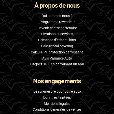
À propos de nous
Skoda
Smart
Qui sommes-nous ?
Programme revendeur
Ssangyong
Devenir centre partenaire
Livraison et services
Subaru
Demande d’échantillons
Suzuki
Calcul total covering
Calcul PPF protection carrosserie
Tata
Avis Variance Auto
Tesla
Gagnez 10 € en parrainant un ami
Toyota
Nos engagements
Volkswagen
Le sur-mesure pour votre auto
Volvo
Loi vitres teintées
Mentions légales
Xpeng
Conditions générales de ventes