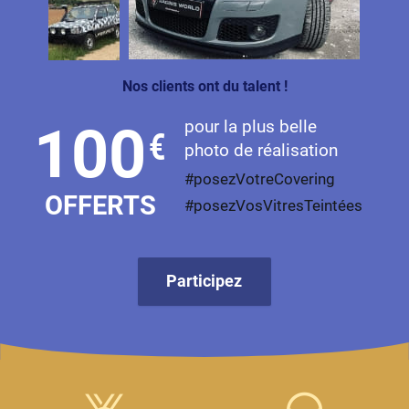
Livan
Lucid
Nos clients ont du talent !
Man
pour la plus belle
100
€
Maserati
photo de réalisation
Maybach
#posezVotreCovering
OFFERTS
#posezVosVitresTeintées
Mazda
McLaren
Participez
Mercedes-Benz
Mercury
MG
MicroCar