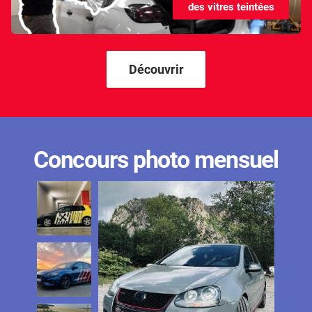
des vitres teintées
Kandi
Karma
Kgm/ssangyong
Découvrir
Kia
Lada
Lamborghini
Concours photo mensuel
Lancia
Land Rover
Ldv
Lexus
Ligier
Lincoln