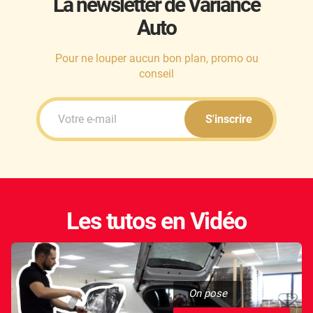
La newsletter de Variance
Auto
Honda
Hummer
Pour ne louper aucun bon plan, promo ou
conseil
Hyundai
Ineos
S'inscrire
Infiniti
Isuzu
Iveco
Les tutos en Vidéo
Jaecoo
Jaguar
Jeep
On pose
Jetour