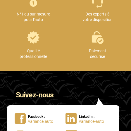
Mini
N°1 du sur mesure
Des experts à
Mitsubishi
pour l'auto
votre disposition
Nissan
Oldsmobile
Omoda
Qualité
Paiement
professionnelle
sécurisé
Opel
Ora
Peugeot
Suivez-nous
Plymouth
Polestar
Facebook :
LinkedIn :
Pontiac
variance.auto
variance-auto
Porsche