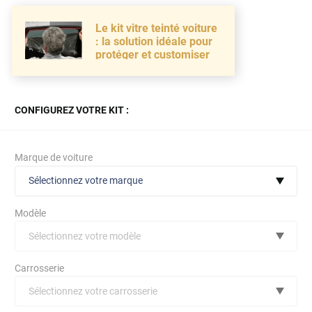
Le kit vitre teinté voiture
: la solution idéale pour
protéger et customiser
CONFIGUREZ VOTRE KIT :
Marque de voiture
Sélectionnez votre marque
Modèle
Sélectionnez votre modèle
Audi
Carrosserie
Bmw
Sélectionnez votre carrosserie
Citroën
(toutes)
undefined véhicule