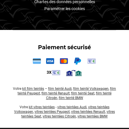
Chartes des données personnelles
Paramétrer les cookies
Paiement sécurisé
3X
Votre
kit film teintés
–
film teinté Audi
,
film teinté Volkswagen
,
film
teinté Peugeot
,
film teinté Renault
,
film teinté Seat
,
film teinté
Citroën
,
film teinté BMW
Votre
kit vitres teintées
-
vitres teintées Audi
,
vitres teintées
Volkswagen
,
vitres teintées Peugeot
,
vitres teintées Renault
,
vitres
teintées Seat
,
vitres teintées Citroën
,
vitres teintées BMW