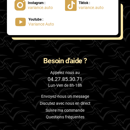
Instagram :
Tiktok :
variance.auto
variance.auto
Proton
Youtube :
Renault
Variance Auto
Rivian
Rolls
Rover
Besoin d'aide ?
Saab
Appelez nous au
04.27.85.30.71
Santana
Lun-Ven de 8h-18h
Saturn
Envoyez-nous un message
Scania
Discutez avec nous en direct
Suivre ma commande
Scion
Questions fréquentes
Seat