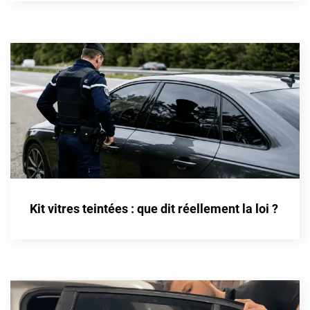
Cupra
Dacia
Daewoo
Daihatsu
Dodge
Dongfeng
Ds
Kit vitres teintées : que dit réellement la loi ?
Eagle
Ebro
Ferrari
Fiat