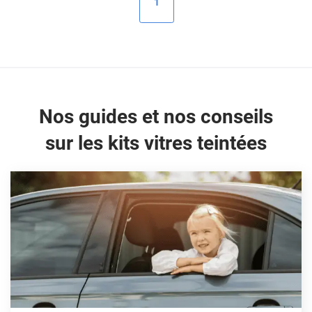
1
Peugeot
Porsche
Renault
Seat
Nos guides et nos conseils
Skoda
sur les kits vitres teintées
Tesla
Toyota
Volkswagen
Acura
Aixam
Alfa Romeo