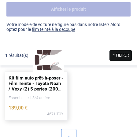
Afficher le produit
Dacia
Fiat
Voir tout
Votre modèle de voiture ne figure pas dans notre liste ? Alors
optez pour le
film teinté à la découpe
Ford
Honda
1
résultat(s)
FILTRER
Hyundai
Kia
Kit film auto prêt-à-poser -
Land Rover
Film Teinté - Toyota Noah
/ Voxy (2) 5
portes
(2007
Mercedes-Benz
- 2014)
Essentiel - kit 3/4 arrière
Mini
139
,00
€
4671-TOY
Nissan
Opel