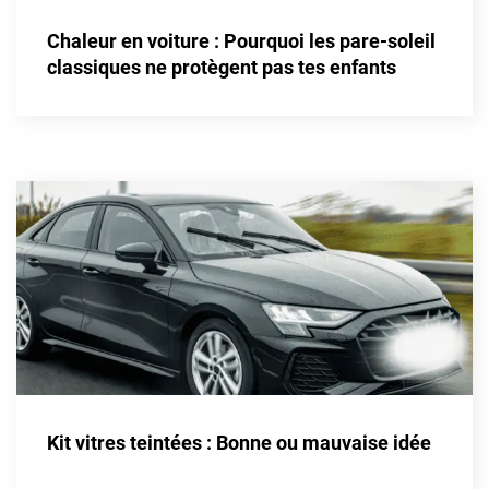
Alpine
Chaleur en voiture : Pourquoi les pare-soleil
Aston Martin
classiques ne protègent pas tes enfants
Audi
Bentley
Bmw
Buick
Byd
Cadillac
Changan
Chevrolet
Chrysler
Kit vitres teintées : Bonne ou mauvaise idée
Citroën