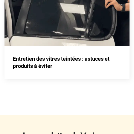
Fisker
Ford
Foton
Gac
Geely
Entretien des vitres teintées : astuces et
Genesis
produits à éviter
Geo
Gmc
Great
Grecav
Gwm
Holden