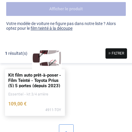
Afficher le produit
Dacia
Fiat
Voir tout
Votre modèle de voiture ne figure pas dans notre liste ? Alors
optez pour le
film teinté à la découpe
Ford
Honda
1
résultat(s)
FILTRER
Hyundai
Kia
Kit film auto prêt-à-poser -
Land Rover
Film Teinté - Toyota Prius
(5) 5
portes
(
depuis
2023)
Mercedes-Benz
Essentiel - kit 3/4 arrière
Mini
109
,00
€
4911-TOY
Nissan
Opel