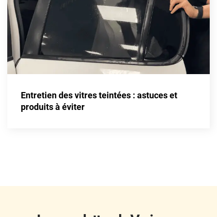
Fisker
Ford
Foton
Gac
Geely
Entretien des vitres teintées : astuces et
Genesis
produits à éviter
Geo
Gmc
Great
Grecav
Gwm
Holden