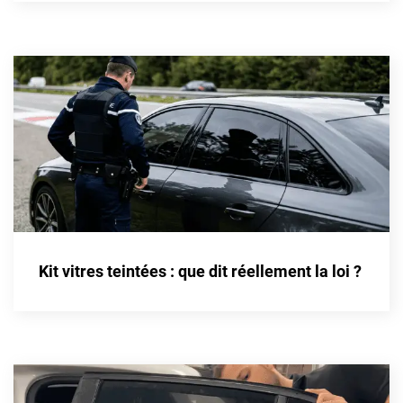
Cupra
Dacia
Daewoo
Daihatsu
Dodge
Dongfeng
Ds
Kit vitres teintées : que dit réellement la loi ?
Eagle
Ebro
Ferrari
Fiat