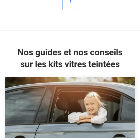
1
Peugeot
Porsche
Renault
Seat
Nos guides et nos conseils
Skoda
sur les kits vitres teintées
Tesla
Toyota
Volkswagen
Acura
Aixam
Alfa Romeo