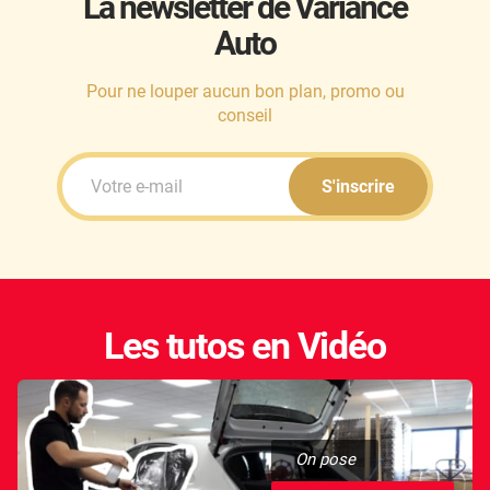
La newsletter de Variance
Auto
Honda
Hummer
Pour ne louper aucun bon plan, promo ou
conseil
Hyundai
Ineos
S'inscrire
Infiniti
Isuzu
Iveco
Les tutos en Vidéo
Jaecoo
Jaguar
Jeep
On pose
Jetour