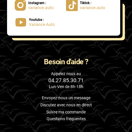
Instagram :
Tiktok :
variance.auto
variance.auto
Proton
Youtube :
Renault
Variance Auto
Rivian
Rolls
Rover
Besoin d'aide ?
Saab
Appelez nous au
04.27.85.30.71
Santana
Lun-Ven de 8h-18h
Saturn
Envoyez-nous un message
Scania
Discutez avec nous en direct
Suivre ma commande
Scion
Questions fréquentes
Seat