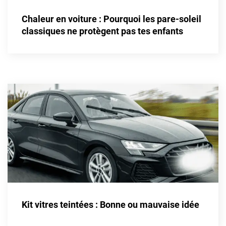
Alpine
Chaleur en voiture : Pourquoi les pare-soleil
Aston Martin
classiques ne protègent pas tes enfants
Audi
Bentley
Bmw
Buick
Byd
Cadillac
Changan
Chevrolet
Chrysler
Kit vitres teintées : Bonne ou mauvaise idée
Citroën