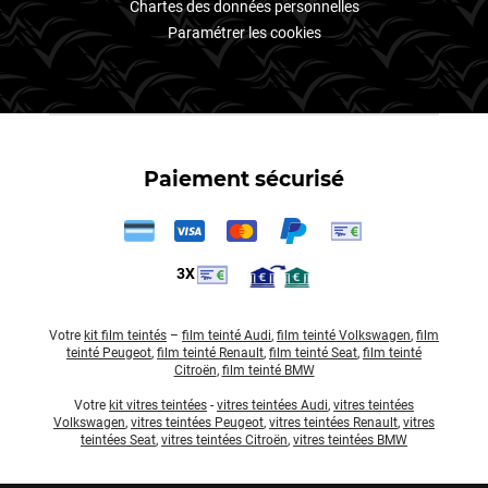
Chartes des données personnelles
Paramétrer les cookies
Paiement sécurisé
3X
Votre
kit film teintés
–
film teinté Audi
,
film teinté Volkswagen
,
film
teinté Peugeot
,
film teinté Renault
,
film teinté Seat
,
film teinté
Citroën
,
film teinté BMW
Votre
kit vitres teintées
-
vitres teintées Audi
,
vitres teintées
Volkswagen
,
vitres teintées Peugeot
,
vitres teintées Renault
,
vitres
teintées Seat
,
vitres teintées Citroën
,
vitres teintées BMW