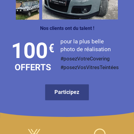
Livan
Lucid
Nos clients ont du talent !
Man
pour la plus belle
100
€
Maserati
photo de réalisation
Maybach
#posezVotreCovering
OFFERTS
#posezVosVitresTeintées
Mazda
McLaren
Participez
Mercedes-Benz
Mercury
MG
MicroCar