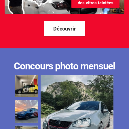
des vitres teintées
Kandi
Karma
Kgm/ssangyong
Découvrir
Kia
Lada
Lamborghini
Concours photo mensuel
Lancia
Land Rover
Ldv
Lexus
Ligier
Lincoln