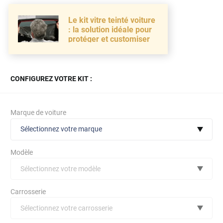
Le kit vitre teinté voiture
: la solution idéale pour
protéger et customiser
CONFIGUREZ VOTRE KIT :
Marque de voiture
Sélectionnez votre marque
Modèle
Sélectionnez votre modèle
Audi
Carrosserie
Bmw
Sélectionnez votre carrosserie
Citroën
(toutes)
undefined véhicule