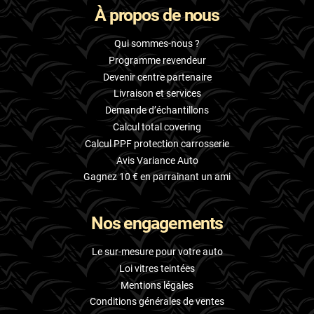
À propos de nous
Skoda
Smart
Qui sommes-nous ?
Programme revendeur
Ssangyong
Devenir centre partenaire
Livraison et services
Subaru
Demande d’échantillons
Suzuki
Calcul total covering
Calcul PPF protection carrosserie
Tata
Avis Variance Auto
Tesla
Gagnez 10 € en parrainant un ami
Toyota
Nos engagements
Volkswagen
Le sur-mesure pour votre auto
Volvo
Loi vitres teintées
Mentions légales
Xpeng
Conditions générales de ventes