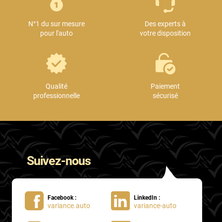
Mini
N°1 du sur mesure
Des experts à
Mitsubishi
pour l'auto
votre disposition
Nissan
Oldsmobile
Omoda
Qualité
Paiement
professionnelle
sécurisé
Opel
Ora
Peugeot
Suivez-nous
Plymouth
Polestar
Facebook :
LinkedIn :
Pontiac
variance.auto
variance-auto
Porsche