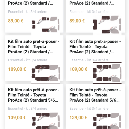
ProAce (2) Standard /
ProAce (2) Standard /
Peugeot
Long Utilitaire 5/6
portes
Long Utilitaire 5/6
portes
Essentiel - kit 3/4 arrière
Essentiel - kit 3/4 arrière
(
depuis
2016)
(
depuis
2016)
Porsche
89
,00
€
89
,00
€
Renault
3897-TOY
3900-TOY
Seat
Kit film auto prêt-à-poser -
Kit film auto prêt-à-poser -
Film Teinté - Toyota
Film Teinté - Toyota
Skoda
ProAce (2) Standard /
ProAce (2) Standard /
Long Utilitaire 5/6
portes
Long Utilitaire 4/5
portes
Tesla
Essentiel - kit 3/4 arrière
Essentiel - kit 3/4 arrière
(
depuis
2016)
(
depuis
2016)
109
,00
€
109
,00
€
Toyota
4225-TOY
3891-TOY
Volkswagen
Kit film auto prêt-à-poser -
Kit film auto prêt-à-poser -
Film Teinté - Toyota
Film Teinté - Toyota
Acura
ProAce (2) Standard 5/6
ProAce (2) Standard 5/6
portes
(
depuis
2016)
portes
(
depuis
2016)
Essentiel - kit 3/4 arrière
Essentiel - kit 3/4 arrière
Aixam
139
,00
€
139
,00
€
Alfa Romeo
4435-TOY
4436-TOY