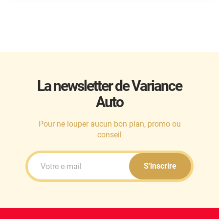
Mini
Mitsubishi
Nissan
Oldsmobile
La newsletter de Variance
Omoda
Auto
Opel
Ora
Pour ne louper aucun bon plan, promo ou
conseil
Peugeot
Plymouth
S'inscrire
Polestar
Pontiac
Porsche