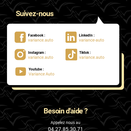
Suivez-nous
Facebook :
LinkedIn :
variance.auto
variance-auto
Instagram :
Tiktok :
variance.auto
variance.auto
Youtube :
Variance Auto
Besoin d'aide ?
Appelez nous au
04.27.85.30.71