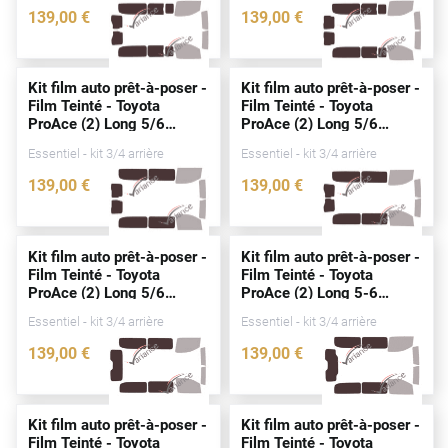
139
,00
€
139
,00
€
Cupra
3770-TOY
3771-TOY
Dacia
Kit film auto prêt-à-poser -
Kit film auto prêt-à-poser -
Film Teinté - Toyota
Film Teinté - Toyota
Daewoo
ProAce (2) Long 5/6
ProAce (2) Long 5/6
portes
(
depuis
2016)
portes
(
depuis
2016)
Daihatsu
Essentiel - kit 3/4 arrière
Essentiel - kit 3/4 arrière
139
,00
€
139
,00
€
Dodge
4441-TOY
4442-TOY
Dongfeng
Kit film auto prêt-à-poser -
Kit film auto prêt-à-poser -
Ds
Film Teinté - Toyota
Film Teinté - Toyota
ProAce (2) Long 5/6
ProAce (2) Long 5-6
Eagle
portes
(
depuis
2016)
portes
(
depuis
2016)
Essentiel - kit 3/4 arrière
Essentiel - kit 3/4 arrière
Ebro
139
,00
€
139
,00
€
4440-TOY
4439-TOY
Ferrari
Fiat
Kit film auto prêt-à-poser -
Kit film auto prêt-à-poser -
Film Teinté - Toyota
Film Teinté - Toyota