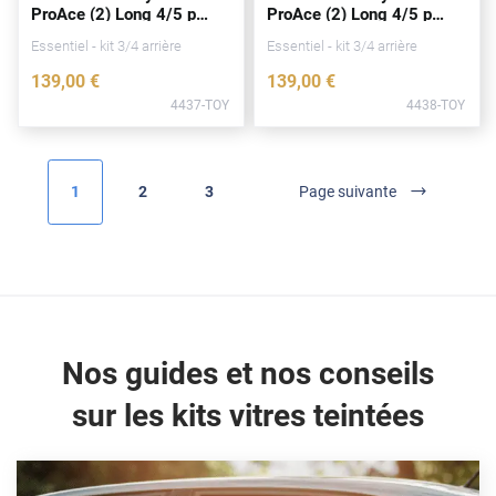
ProAce (2) Long 4/5 p
ProAce (2) Long 4/5 p
Fisker
portes
(
depuis
2016)
portes
(
depuis
2016)
Essentiel - kit 3/4 arrière
Essentiel - kit 3/4 arrière
Ford
139
,00
€
139
,00
€
Foton
4437-TOY
4438-TOY
Gac
Geely
1
2
3
Page suivante
Genesis
Geo
Gmc
Great
Nos guides et nos conseils
Grecav
sur les kits vitres teintées
Gwm
Holden