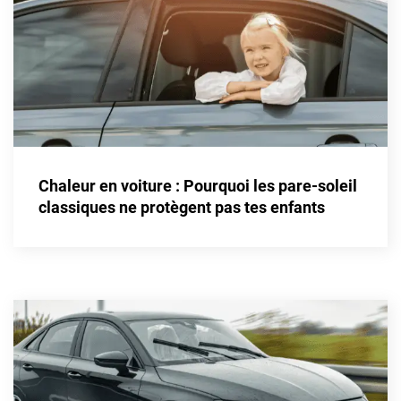
Honda
Hummer
Hyundai
Ineos
Infiniti
Chaleur en voiture : Pourquoi les pare-soleil
classiques ne protègent pas tes enfants
Isuzu
Iveco
Jaecoo
Jaguar
Jeep
Jetour