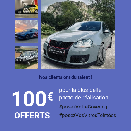
Skoda
Smart
Ssangyong
Subaru
Suzuki
Tata
Tesla
Nos clients ont du talent !
Toyota
pour la plus belle
100
€
Volkswagen
photo de réalisation
#posezVotreCovering
Volvo
OFFERTS
#posezVosVitresTeintées
Xpeng