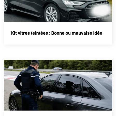
Kandi
Karma
Kgm/ssangyong
Kit vitres teintées : Bonne ou mauvaise idée
Kia
Lada
Lamborghini
Lancia
Land Rover
Ldv
Lexus
Ligier
Lincoln