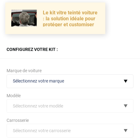
Le kit vitre teinté voiture
: la solution idéale pour
protéger et customiser
CONFIGUREZ VOTRE KIT :
Marque de voiture
Sélectionnez votre marque
Modèle
Sélectionnez votre modèle
Audi
Carrosserie
Bmw
Sélectionnez votre carrosserie
Citroën
(toutes)
undefined véhicule