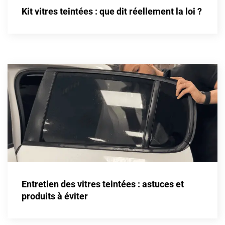
Kit vitres teintées : que dit réellement la loi ?
Livan
Lucid
Man
Maserati
Maybach
Mazda
McLaren
Mercedes-Benz
Mercury
Entretien des vitres teintées : astuces et
MG
produits à éviter
MicroCar