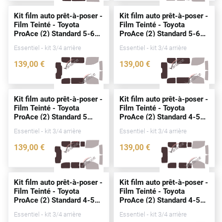
Alpine
Kit film auto prêt-à-poser -
Kit film auto prêt-à-poser -
Film Teinté - Toyota
Film Teinté - Toyota
Aston Martin
ProAce (2) Standard 5-6
ProAce (2) Standard 5-6
portes
(
depuis
2016)
portes
(
depuis
2016)
Audi
Essentiel - kit 3/4 arrière
Essentiel - kit 3/4 arrière
139
,00
€
139
,00
€
Bentley
3717-TOY
3769-TOY
Bmw
Kit film auto prêt-à-poser -
Kit film auto prêt-à-poser -
Buick
Film Teinté - Toyota
Film Teinté - Toyota
ProAce (2) Standard 5
ProAce (2) Standard 4-5
Byd
portes
(
depuis
2016)
portes
(
depuis
2016)
Essentiel - kit 3/4 arrière
Essentiel - kit 3/4 arrière
Cadillac
139
,00
€
139
,00
€
3680-TOY
3768-TOY
Changan
Chevrolet
Kit film auto prêt-à-poser -
Kit film auto prêt-à-poser -
Film Teinté - Toyota
Film Teinté - Toyota
Chrysler
ProAce (2) Standard 4-5
ProAce (2) Standard 4-5
portes
(
depuis
2016)
portes
(
depuis
2016)
Essentiel - kit 3/4 arrière
Essentiel - kit 3/4 arrière
Citroën