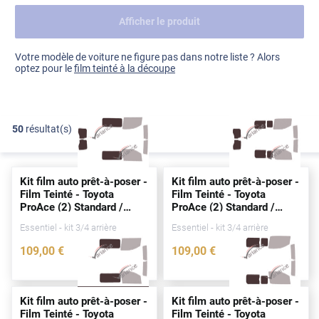
Afficher le produit
Dacia
Fiat
Voir tout
Votre modèle de voiture ne figure pas dans notre liste ? Alors
optez pour le
film teinté à la découpe
Ford
Honda
50
résultat(s)
FILTRER
Hyundai
Kia
Kit film auto prêt-à-poser -
Kit film auto prêt-à-poser -
Land Rover
Film Teinté - Toyota
Film Teinté - Toyota
ProAce (2) Standard /
ProAce (2) Standard /
Mercedes-Benz
Long Utilitaire 5/6
portes
Long Utilitaire 5/6
portes
Essentiel - kit 3/4 arrière
Essentiel - kit 3/4 arrière
(
depuis
2016)
(
depuis
2016)
Mini
109
,00
€
109
,00
€
3888-TOY
3896-TOY
Nissan
Opel
Kit film auto prêt-à-poser -
Kit film auto prêt-à-poser -
Film Teinté - Toyota
Film Teinté - Toyota