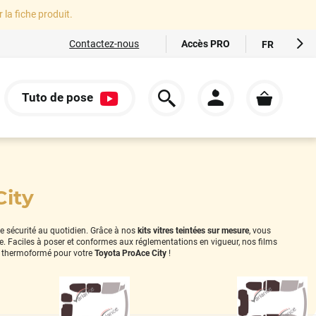
r la fiche produit.
Accès PRO
Contactez-nous
FR
EN
ES
Tuto de pose
IT
S
DE
City
re sécurité au quotidien. Grâce à nos
kits vitres teintées sur mesure
, vous
le. Faciles à poser et conformes aux réglementations en vigueur, nos films
 thermoformé pour votre
Toyota ProAce City
!