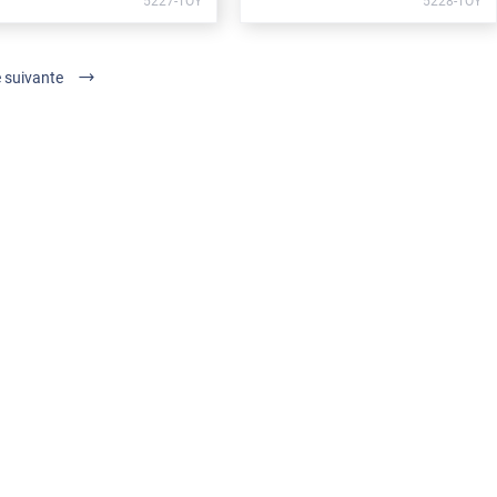
5227-TOY
5228-TOY
 suivante