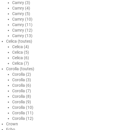
Camry (3)
Honda
Camry (4)
Camry (5)
Hummer
Camry (10)
Camry (11)
Hyundai
Camry (12)
Camry (13)
Ineos
Celica (toutes)
Celica (4)
Infiniti
Celica (5)
Celica (6)
Isuzu
Celica (7)
Corolla (toutes)
Iveco
Corolla (2)
Corolla (3)
Jaecoo
Corolla (6)
Corolla (7)
Jaguar
Corolla (8)
Corolla (9)
Jeep
Corolla (10)
Corolla (11)
Jetour
Corolla (12)
Crown
Kandi
Echo