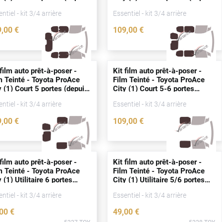
20)
2020)
ntiel - kit 3/4 arrière
Essentiel - kit 3/4 arrière
9
,00
€
109
,00
€
5224-TOY
5222-TOY
 film auto prêt-à-poser -
Kit film auto prêt-à-poser -
m Teinté - Toyota ProAce
Film Teinté - Toyota ProAce
y (1) Court 5
portes
(
depuis
City (1) Court 5-6
portes
20)
(
depuis
2018)
ntiel - kit 3/4 arrière
Essentiel - kit 3/4 arrière
9
,00
€
109
,00
€
5226-TOY
4658-TOY
 film auto prêt-à-poser -
Kit film auto prêt-à-poser -
m Teinté - Toyota ProAce
Film Teinté - Toyota ProAce
y (1) Utilitaire 6
portes
City (1) Utilitaire 5/6
portes
puis
2020)
(
depuis
2020)
ntiel - kit 3/4 arrière
Essentiel - kit 3/4 arrière
,00
€
49
,00
€