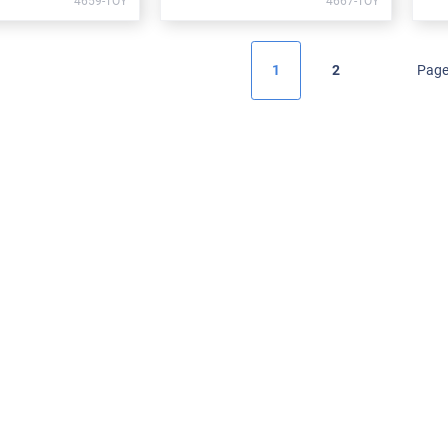
4659-TOY
4667-TOY
1
2
Page