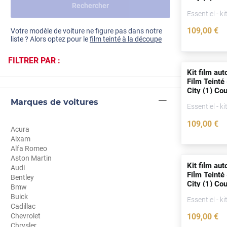
Rechercher
Dacia
(
depuis
201
Essentiel - ki
Fiat
Voir tout
109
,00
€
Votre modèle de voiture ne figure pas dans notre
liste ? Alors optez pour le
film teinté à la découpe
Ford
FILTRER PAR :
Honda
Kit film aut
Film Teinté
Hyundai
City (1) Co
2020)
Marques de voitures
Kia
Essentiel - ki
109
,00
€
Land Rover
Acura
Aixam
Mercedes-Benz
Alfa Romeo
Aston Martin
Mini
Kit film aut
Audi
Film Teinté
Bentley
City (1) Co
Nissan
Bmw
(
depuis
201
Buick
Essentiel - ki
Opel
Cadillac
Chevrolet
109
,00
€
Peugeot
Chrysler