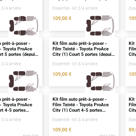
8)
2020)
20
t 3/4 arrière
Essentiel - kit 3/4 arrière
Esse
109
,00
€
10
4666-TOY
5221-TOY
o prêt-à-poser -
Kit film auto prêt-à-poser -
Kit
 - Toyota ProAce
Film Teinté - Toyota ProAce
Fil
urt 5
portes
(
depuis
City (1) Court 5
portes
(
depuis
Cit
2020)
20
t 3/4 arrière
Essentiel - kit 3/4 arrière
Esse
109
,00
€
10
5223-TOY
5225-TOY
o prêt-à-poser -
Kit film auto prêt-à-poser -
Kit
 - Toyota ProAce
Film Teinté - Toyota ProAce
Fil
urt 4-5
portes
City (1) Court 4-5
portes
Cit
8)
(
depuis
2018)
(
de
t 3/4 arrière
Essentiel - kit 3/4 arrière
Esse
109
,00
€
89