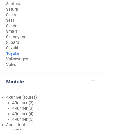
Santana
Cupra
Saturn
Scion
Dacia
Seat
Skoda
Daewoo
Smart
Ssangyong
Daihatsu
Subaru
Suzuki
Dodge
Toyota
Volkswagen
Dongfeng
Volvo
Ds
Modèle
Eagle
Ebro
4Runner (toutes)
4Runner (2)
Ferrari
4Runner (3)
4Runner (4)
Fiat
4Runner (5)
Auris (toutes)
Fisker