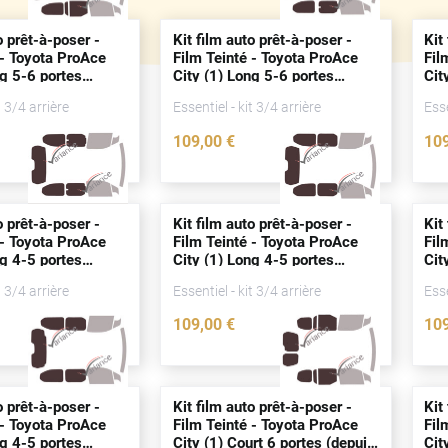
o prêt-à-poser -
Kit film auto prêt-à-poser -
Kit
 - Toyota ProAce
Film Teinté - Toyota ProAce
Fil
ng 5-6
portes
City (1) Long 5-6
portes
Cit
8)
(
depuis
2018)
(
de
t 3/4 arrière
Essentiel - kit 3/4 arrière
Esse
109
,00
€
10
4660-TOY
4662-TOY
o prêt-à-poser -
Kit film auto prêt-à-poser -
Kit
 - Toyota ProAce
Film Teinté - Toyota ProAce
Fil
ng 4-5
portes
City (1) Long 4-5
portes
Cit
8)
(
depuis
2018)
(
de
t 3/4 arrière
Essentiel - kit 3/4 arrière
Esse
109
,00
€
10
4654-TOY
4655-TOY
o prêt-à-poser -
Kit film auto prêt-à-poser -
Kit
 - Toyota ProAce
Film Teinté - Toyota ProAce
Fil
ng 4-5
portes
City (1) Court 6
portes
(
depuis
Cit