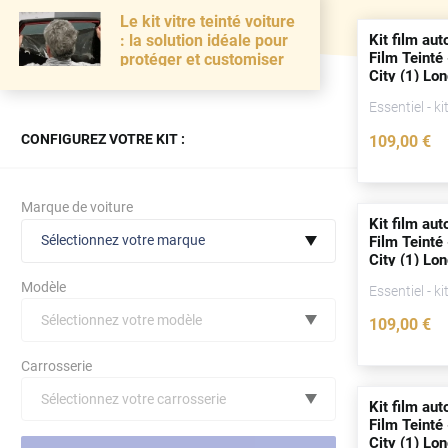
Le kit vitre teinté voiture
Kit film aut
: la solution idéale pour
Film Teinté
protéger et customiser
City (1) Lo
(
depuis
201
Essentiel - ki
CONFIGUREZ VOTRE KIT :
109
,00
€
Marque de voiture
Kit film aut
Sélectionnez votre marque
Film Teinté
City (1) Lo
(
depuis
201
Modèle
Essentiel - ki
Sélectionnez votre modèle
109
,00
€
Audi
Carrosserie
Bmw
Sélectionnez votre carrosserie
Kit film aut
Citroën
(toutes)
undefined véhicule
Film Teinté
City (1) Lo