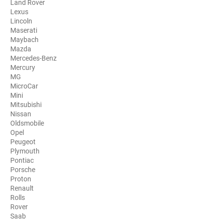
Land Rover
Lexus
Aston Martin
Lincoln
Maserati
Audi
Maybach
Mazda
Bentley
Mercedes-Benz
Mercury
Bmw
MG
MicroCar
Buick
Mini
Mitsubishi
Byd
Nissan
Oldsmobile
Cadillac
Opel
Peugeot
Changan
Plymouth
Pontiac
Chevrolet
Porsche
Proton
Chrysler
Renault
Rolls
Citroën
Rover
Saab