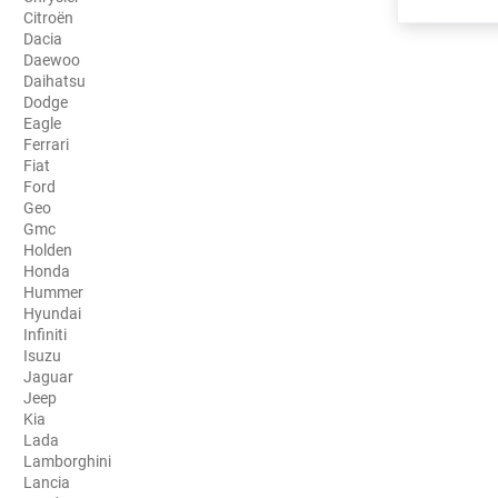
Citroën
Porsche
Dacia
Daewoo
Renault
Daihatsu
Dodge
Seat
Eagle
Ferrari
Skoda
Fiat
Ford
Geo
Tesla
Gmc
Holden
Toyota
Honda
Hummer
Volkswagen
Hyundai
Infiniti
Isuzu
Acura
Jaguar
Jeep
Aixam
Kia
Lada
Alfa Romeo
Lamborghini
Lancia
Alpine