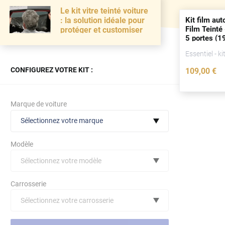
Le kit vitre teinté voiture
Kit film aut
: la solution idéale pour
Film Teinté
protéger et customiser
5
portes
(19
Essentiel - ki
CONFIGUREZ VOTRE KIT :
109
,00
€
Marque de voiture
Sélectionnez votre marque
Modèle
Sélectionnez votre modèle
Audi
Carrosserie
Bmw
Sélectionnez votre carrosserie
Citroën
(toutes)
undefined véhicule