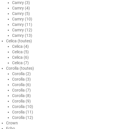
Camry (3)
Honda
Camry (4)
Camry (5)
Hummer
Camry (10)
Camry (11)
Hyundai
Camry (12)
Camry (13)
Ineos
Celica (toutes)
Celica (4)
Infiniti
Celica (5)
Celica (6)
Isuzu
Celica (7)
Corolla (toutes)
Iveco
Corolla (2)
Corolla (3)
Jaecoo
Corolla (6)
Corolla (7)
Jaguar
Corolla (8)
Corolla (9)
Jeep
Corolla (10)
Corolla (11)
Jetour
Corolla (12)
Crown
Kandi
Echo