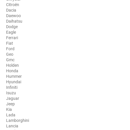
Citroën
Porsche
Dacia
Daewoo
Renault
Daihatsu
Dodge
Seat
Eagle
Ferrari
Skoda
Fiat
Ford
Geo
Tesla
Gmc
Holden
Toyota
Honda
Hummer
Volkswagen
Hyundai
Infiniti
Isuzu
Acura
Jaguar
Jeep
Aixam
Kia
Lada
Alfa Romeo
Lamborghini
Lancia
Alpine