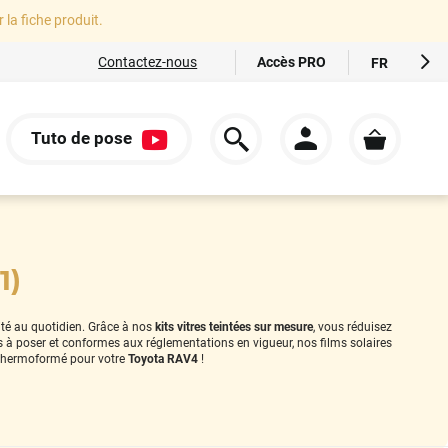
r la fiche produit.
Accès PRO
Contactez-nous
FR
EN
ES
Tuto de pose
IT
S
DE
1)
rité au quotidien. Grâce à nos
kits vitres teintées sur mesure
, vous réduisez
es à poser et conformes aux réglementations en vigueur, nos films solaires
thermoformé pour votre
Toyota RAV4
!