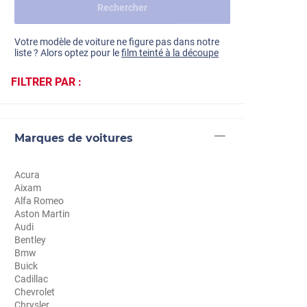
Rechercher
Dacia
Fiat
Voir tout
Votre modèle de voiture ne figure pas dans notre
liste ? Alors optez pour le
film teinté à la découpe
Ford
FILTRER PAR :
Honda
Hyundai
Marques de voitures
Kia
Land Rover
Acura
Aixam
Mercedes-Benz
Alfa Romeo
Aston Martin
Mini
Audi
Bentley
Nissan
Bmw
Buick
Opel
Cadillac
Chevrolet
Peugeot
Chrysler