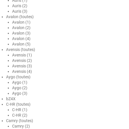
Auris (1)
Auris (2)
Ford
Auris (3)
Avalon (toutes)
Foton
Avalon (1)
Avalon (2)
Gac
Avalon (3)
Avalon (4)
Geely
Avalon (5)
Avensis (toutes)
Genesis
Avensis (1)
Avensis (2)
Geo
Avensis (3)
Avensis (4)
Aygo (toutes)
Gmc
Aygo (1)
Aygo (2)
Great
Aygo (3)
bZ4X
Grecav
C-HR (toutes)
C-HR (1)
Gwm
C-HR (2)
Camry (toutes)
Holden
Camry (2)