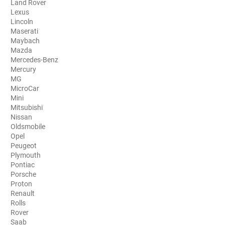
Land Rover
Lexus
Aston Martin
Lincoln
Maserati
Audi
Maybach
Mazda
Bentley
Mercedes-Benz
Mercury
Bmw
MG
MicroCar
Buick
Mini
Mitsubishi
Byd
Nissan
Oldsmobile
Cadillac
Opel
Peugeot
Changan
Plymouth
Pontiac
Chevrolet
Porsche
Proton
Chrysler
Renault
Rolls
Citroën
Rover
Saab