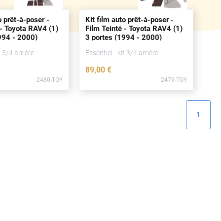
o prêt-à-poser -
Kit film auto prêt-à-poser -
 - Toyota RAV4 (1)
Film Teinté - Toyota RAV4 (1)
94 - 2000)
3
portes
(1994 - 2000)
t 3/4 arrière
Essentiel - kit 3/4 arrière
89
,00
€
2480-TOY
2479-TOY
1