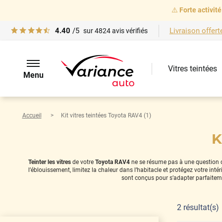
⚠️
Forte activité
4.40
/5
Livraison offert
sur
4824
avis vérifiés
Vitres teintées
Menu
Accueil
Kit vitres teintées Toyota RAV4 (1)
K
Teinter les vitres
de votre
Toyota RAV4
ne se résume pas à une question de 
l’éblouissement, limitez la chaleur dans l’habitacle et protégez votre in
sont conçus pour s’adapter parfaitem
2
résultat(s)