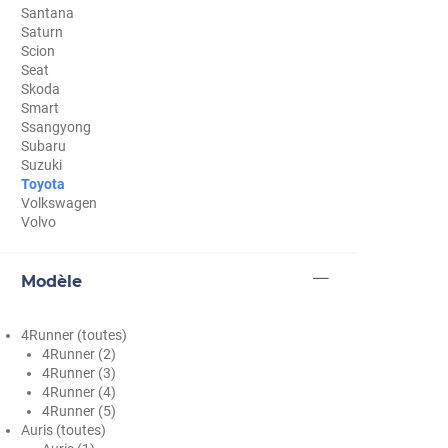
Santana
Cupra
Saturn
Scion
Dacia
Seat
Skoda
Daewoo
Smart
Ssangyong
Daihatsu
Subaru
Suzuki
Dodge
Toyota
Volkswagen
Dongfeng
Volvo
Ds
Modèle
Eagle
Ebro
4Runner (toutes)
4Runner (2)
Ferrari
4Runner (3)
4Runner (4)
Fiat
4Runner (5)
Auris (toutes)
Fisker