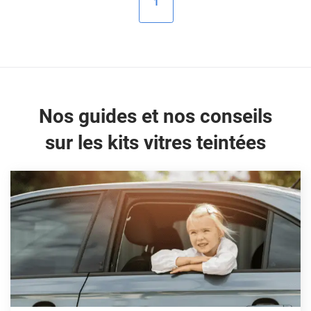
1
Peugeot
Porsche
Renault
Seat
Nos guides et nos conseils
Skoda
sur les kits vitres teintées
Tesla
Toyota
Volkswagen
Acura
Aixam
Alfa Romeo