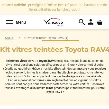
⚠️
Forte activité
: privilégiez le "mètre linéaire" pour une livraison rapide.
Délais détaillés sur la fiche produit.
Menu
Accueil
Kit vitres teintées Toyota RAV4 (4)
Kit vitres teintées Toyota RAV4
Teinter les vitres
de votre
Toyota RAV4
ne se résume pas à une question de
style : c'est aussi une solution efficace pour améliorer votre confort et votre
sécurité au quotidien. Grâce à nos
kits vitres teintées sur mesure
, vous réduisez
l’éblouissement, limitez la chaleur dans l’habitacle et protégez votre intérieur
des rayons UV tout en apportant une touche d’élégance à votre véhicule.
Faciles à poser et conformes aux réglementations en vigueur, nos films
solaires sont conçus pour s’adapter parfaitement à votre voiture. Découvrez
tous les avantages d’un
kit film teinté
prédécoupé et thermoformé pour votre
Toyota RAV4
!