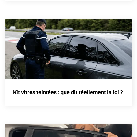
Cupra
Dacia
Daewoo
Daihatsu
Dodge
Dongfeng
Ds
Kit vitres teintées : que dit réellement la loi ?
Eagle
Ebro
Ferrari
Fiat