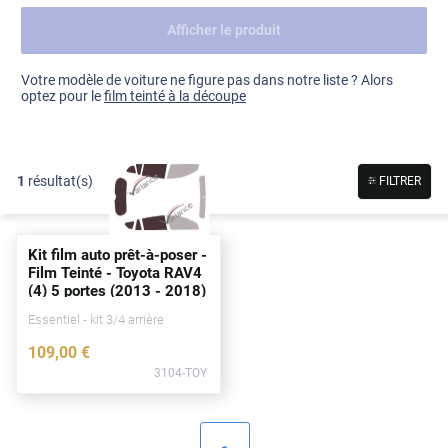
Afficher le produit
Dacia
Fiat
Voir tout
Votre modèle de voiture ne figure pas dans notre liste ? Alors
optez pour le
film teinté à la découpe
Ford
Honda
1
résultat(s)
FILTRER
Hyundai
Kia
Kit film auto prêt-à-poser -
Land Rover
Film Teinté - Toyota RAV4
(4) 5
portes
(2013 - 2018)
Mercedes-Benz
Essentiel - kit 3/4 arrière
Mini
109
,00
€
3104-TOY
Nissan
Opel