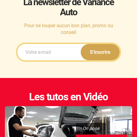
La newsletter de Variance
Auto
Honda
Hummer
Pour ne louper aucun bon plan, promo ou
conseil
Hyundai
Ineos
S'inscrire
Infiniti
Isuzu
Iveco
Les tutos en Vidéo
Jaecoo
Jaguar
Jeep
On pose
Jetour