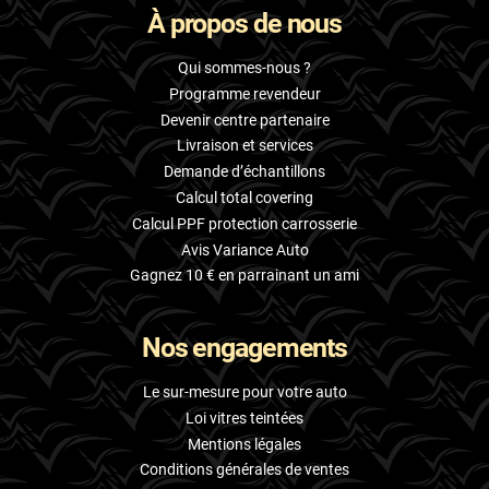
À propos de nous
Skoda
Smart
Qui sommes-nous ?
Programme revendeur
Ssangyong
Devenir centre partenaire
Livraison et services
Subaru
Demande d’échantillons
Suzuki
Calcul total covering
Calcul PPF protection carrosserie
Tata
Avis Variance Auto
Tesla
Gagnez 10 € en parrainant un ami
Toyota
Nos engagements
Volkswagen
Le sur-mesure pour votre auto
Volvo
Loi vitres teintées
Mentions légales
Xpeng
Conditions générales de ventes