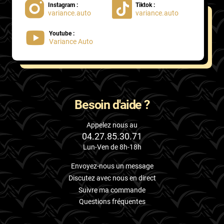
Instagram :
Tiktok :
variance.auto
variance.auto
Proton
Youtube :
Renault
Variance Auto
Rivian
Rolls
Rover
Besoin d'aide ?
Saab
Appelez nous au
04.27.85.30.71
Santana
Lun-Ven de 8h-18h
Saturn
Envoyez-nous un message
Scania
Discutez avec nous en direct
Suivre ma commande
Scion
Questions fréquentes
Seat