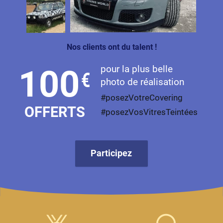
Livan
Lucid
Nos clients ont du talent !
Man
pour la plus belle
100
€
Maserati
photo de réalisation
Maybach
#posezVotreCovering
OFFERTS
#posezVosVitresTeintées
Mazda
McLaren
Participez
Mercedes-Benz
Mercury
MG
MicroCar