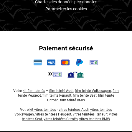
Chartes des données personnelles
Paramétrer les cookies
Paiement sécurisé
3X
Votre
kit film teintés
–
film teinté Audi
,
film teinté Volkswagen
,
film
teinté Peugeot
,
film teinté Renault
,
film teinté Seat
,
film teinté
Citroën
,
film teinté BMW
Votre
kit vitres teintées
-
vitres teintées Audi
,
vitres teintées
Volkswagen
,
vitres teintées Peugeot
,
vitres teintées Renault
,
vitres
teintées Seat
,
vitres teintées Citroën
,
vitres teintées BMW