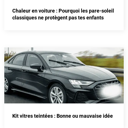
Alpine
Chaleur en voiture : Pourquoi les pare-soleil
Aston Martin
classiques ne protègent pas tes enfants
Audi
Bentley
Bmw
Buick
Byd
Cadillac
Changan
Chevrolet
Chrysler
Kit vitres teintées : Bonne ou mauvaise idée
Citroën