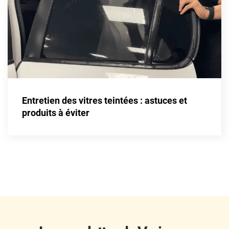
Fisker
Ford
Foton
Gac
Geely
Entretien des vitres teintées : astuces et
Genesis
produits à éviter
Geo
Gmc
Great
Grecav
Gwm
Holden