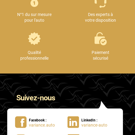
Mini
N°1 du sur mesure
Des experts à
Mitsubishi
pour l'auto
votre disposition
Nissan
Oldsmobile
Omoda
Qualité
Paiement
professionnelle
sécurisé
Opel
Ora
Peugeot
Suivez-nous
Plymouth
Polestar
Facebook :
LinkedIn :
Pontiac
variance.auto
variance-auto
Porsche