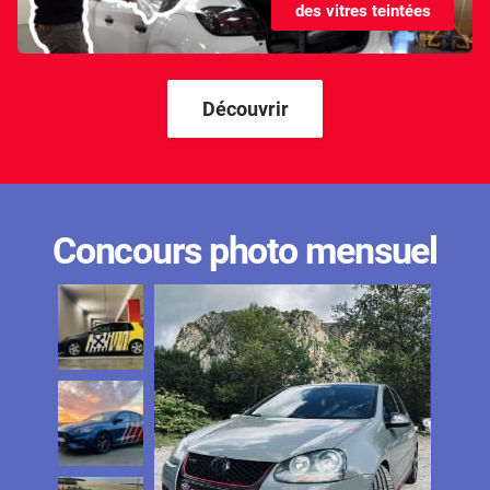
des vitres teintées
Kandi
Karma
Kgm/ssangyong
Découvrir
Kia
Lada
Lamborghini
Concours photo mensuel
Lancia
Land Rover
Ldv
Lexus
Ligier
Lincoln