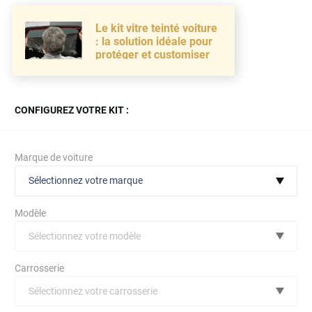
Le kit vitre teinté voiture
: la solution idéale pour
protéger et customiser
CONFIGUREZ VOTRE KIT :
Marque de voiture
Sélectionnez votre marque
Modèle
Sélectionnez votre modèle
Audi
Carrosserie
Bmw
Sélectionnez votre carrosserie
Citroën
(toutes)
undefined véhicule