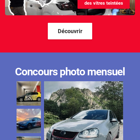
des vitres teintées
Kandi
Karma
Kgm/ssangyong
Découvrir
Kia
Lada
Lamborghini
Concours photo mensuel
Lancia
Land Rover
Ldv
Lexus
Ligier
Lincoln