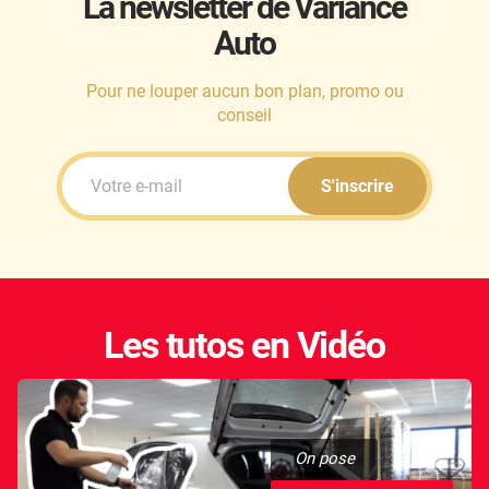
La newsletter de Variance
Auto
Honda
Hummer
Pour ne louper aucun bon plan, promo ou
conseil
Hyundai
Ineos
S'inscrire
Infiniti
Isuzu
Iveco
Les tutos en Vidéo
Jaecoo
Jaguar
Jeep
On pose
Jetour