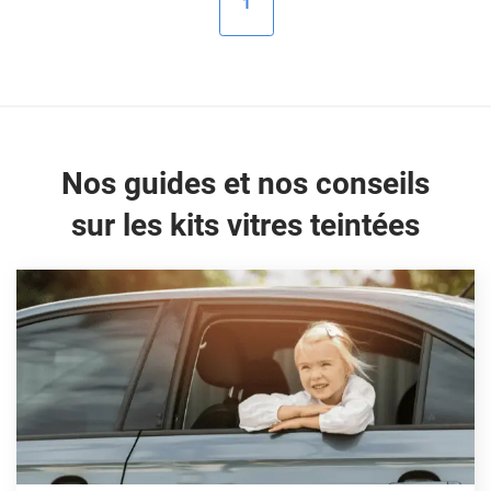
1
Peugeot
Porsche
Renault
Seat
Nos guides et nos conseils
Skoda
sur les kits vitres teintées
Tesla
Toyota
Volkswagen
Acura
Aixam
Alfa Romeo