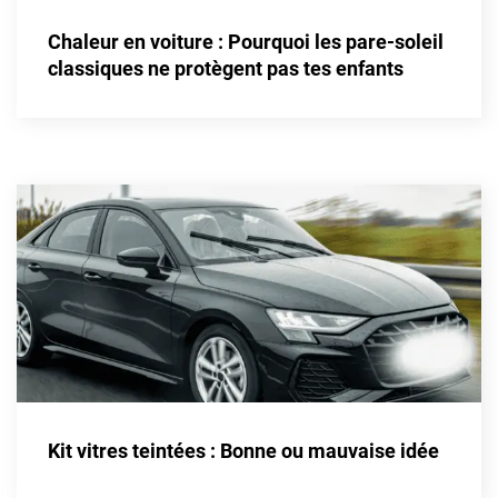
Alpine
Chaleur en voiture : Pourquoi les pare-soleil
Aston Martin
classiques ne protègent pas tes enfants
Audi
Bentley
Bmw
Buick
Byd
Cadillac
Changan
Chevrolet
Chrysler
Kit vitres teintées : Bonne ou mauvaise idée
Citroën