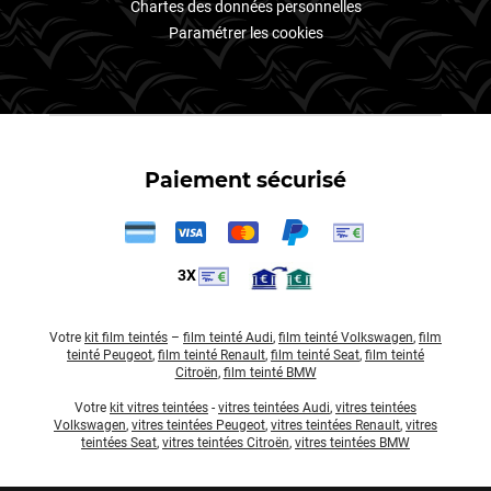
Chartes des données personnelles
Paramétrer les cookies
Paiement sécurisé
3X
Votre
kit film teintés
–
film teinté Audi
,
film teinté Volkswagen
,
film
teinté Peugeot
,
film teinté Renault
,
film teinté Seat
,
film teinté
Citroën
,
film teinté BMW
Votre
kit vitres teintées
-
vitres teintées Audi
,
vitres teintées
Volkswagen
,
vitres teintées Peugeot
,
vitres teintées Renault
,
vitres
teintées Seat
,
vitres teintées Citroën
,
vitres teintées BMW