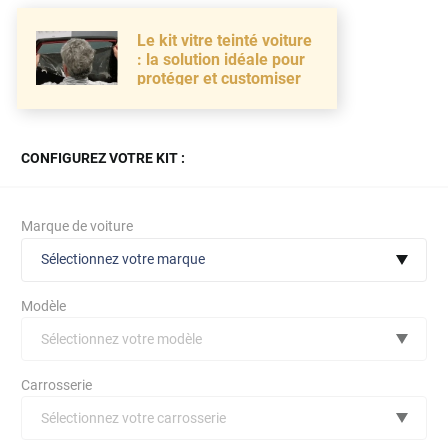
Le kit vitre teinté voiture
: la solution idéale pour
protéger et customiser
CONFIGUREZ VOTRE KIT :
Marque de voiture
Sélectionnez votre marque
Modèle
Sélectionnez votre modèle
Audi
Carrosserie
Bmw
Sélectionnez votre carrosserie
Citroën
(toutes)
undefined véhicule