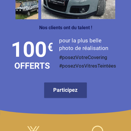
Livan
Lucid
Nos clients ont du talent !
Man
pour la plus belle
100
€
Maserati
photo de réalisation
Maybach
#posezVotreCovering
OFFERTS
#posezVosVitresTeintées
Mazda
McLaren
Participez
Mercedes-Benz
Mercury
MG
MicroCar