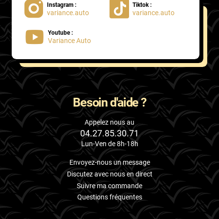
Instagram :
Tiktok :
variance.auto
variance.auto
Proton
Youtube :
Renault
Variance Auto
Rivian
Rolls
Rover
Besoin d'aide ?
Saab
Appelez nous au
04.27.85.30.71
Santana
Lun-Ven de 8h-18h
Saturn
Envoyez-nous un message
Scania
Discutez avec nous en direct
Suivre ma commande
Scion
Questions fréquentes
Seat