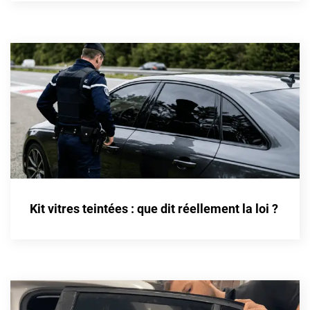
Cupra
Dacia
Daewoo
Daihatsu
Dodge
Dongfeng
Ds
Kit vitres teintées : que dit réellement la loi ?
Eagle
Ebro
Ferrari
Fiat