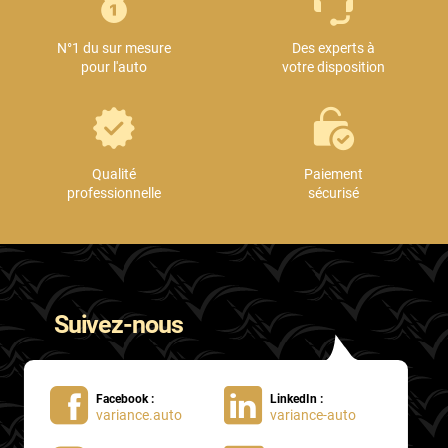
Mini
N°1 du sur mesure
Des experts à
Mitsubishi
pour l'auto
votre disposition
Nissan
Oldsmobile
Omoda
Qualité
Paiement
professionnelle
sécurisé
Opel
Ora
Peugeot
Suivez-nous
Plymouth
Polestar
Facebook :
LinkedIn :
Pontiac
variance.auto
variance-auto
Porsche