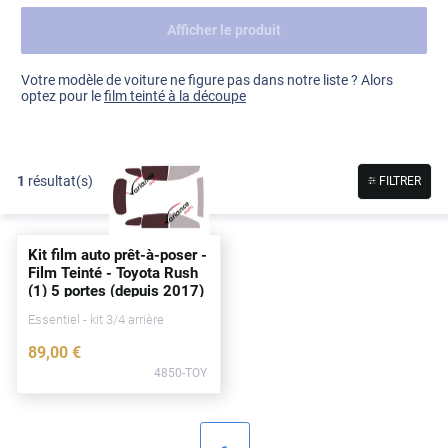
Afficher le produit
Dacia
Fiat
Voir tout
Votre modèle de voiture ne figure pas dans notre liste ? Alors
optez pour le
film teinté à la découpe
Ford
Honda
1
résultat(s)
FILTRER
Hyundai
Kia
Kit film auto prêt-à-poser -
Land Rover
Film Teinté - Toyota Rush
(1) 5
portes
(
depuis
2017)
Mercedes-Benz
Essentiel - kit 3/4 arrière
Mini
89
,00
€
4850-TOY
Nissan
Opel