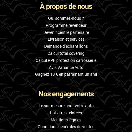
À propos de nous
Skoda
Smart
Qui sommes-nous ?
Programme revendeur
Ssangyong
Devenir centre partenaire
Livraison et services
Subaru
Demande d’échantillons
Suzuki
Calcul total covering
Calcul PPF protection carrosserie
Tata
Avis Variance Auto
Tesla
Gagnez 10 € en parrainant un ami
Toyota
Nos engagements
Volkswagen
Le sur-mesure pour votre auto
Volvo
Loi vitres teintées
Mentions légales
Xpeng
Conditions générales de ventes