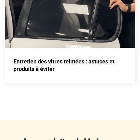
Fisker
Ford
Foton
Gac
Geely
Entretien des vitres teintées : astuces et
Genesis
produits à éviter
Geo
Gmc
Great
Grecav
Gwm
Holden