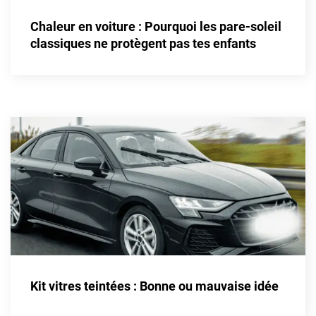
Alpine
Chaleur en voiture : Pourquoi les pare-soleil
Aston Martin
classiques ne protègent pas tes enfants
Audi
Bentley
Bmw
Buick
Byd
Cadillac
Changan
Chevrolet
Chrysler
Kit vitres teintées : Bonne ou mauvaise idée
Citroën