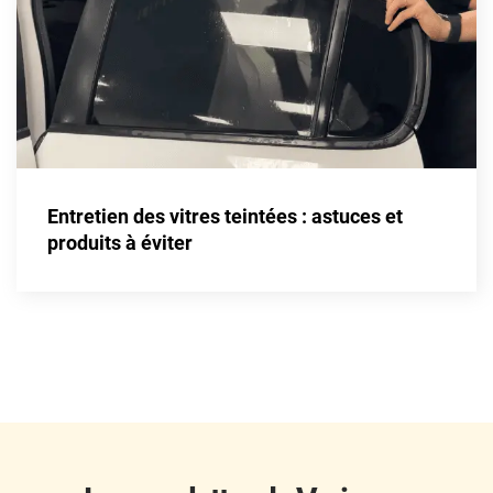
Fisker
Ford
Foton
Gac
Geely
Entretien des vitres teintées : astuces et
Genesis
produits à éviter
Geo
Gmc
Great
Grecav
Gwm
Holden