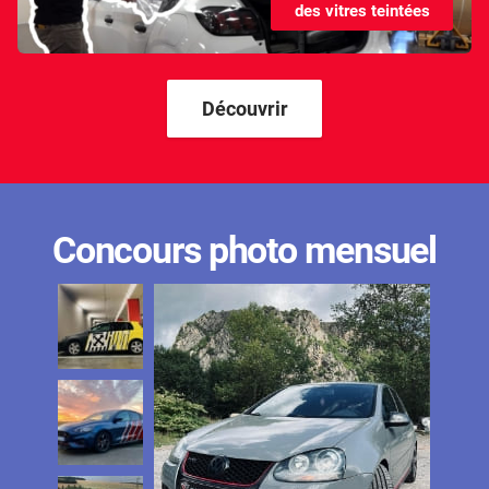
des vitres teintées
Kandi
Karma
Kgm/ssangyong
Découvrir
Kia
Lada
Lamborghini
Concours photo mensuel
Lancia
Land Rover
Ldv
Lexus
Ligier
Lincoln