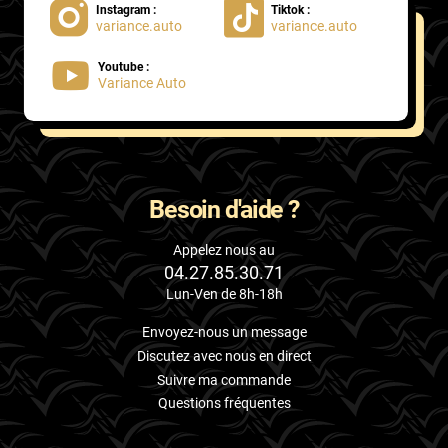
Instagram :
Tiktok :
variance.auto
variance.auto
Proton
Youtube :
Renault
Variance Auto
Rivian
Rolls
Rover
Besoin d'aide ?
Saab
Appelez nous au
04.27.85.30.71
Santana
Lun-Ven de 8h-18h
Saturn
Envoyez-nous un message
Scania
Discutez avec nous en direct
Suivre ma commande
Scion
Questions fréquentes
Seat