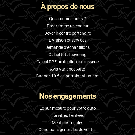
À propos de nous
Skoda
Smart
Qui sommes-nous ?
Programme revendeur
Ssangyong
Devenir centre partenaire
Livraison et services
Subaru
Demande d’échantillons
Suzuki
Calcul total covering
Calcul PPF protection carrosserie
Tata
Avis Variance Auto
Tesla
Gagnez 10 € en parrainant un ami
Toyota
Nos engagements
Volkswagen
Le sur-mesure pour votre auto
Volvo
Loi vitres teintées
Mentions légales
Xpeng
Conditions générales de ventes