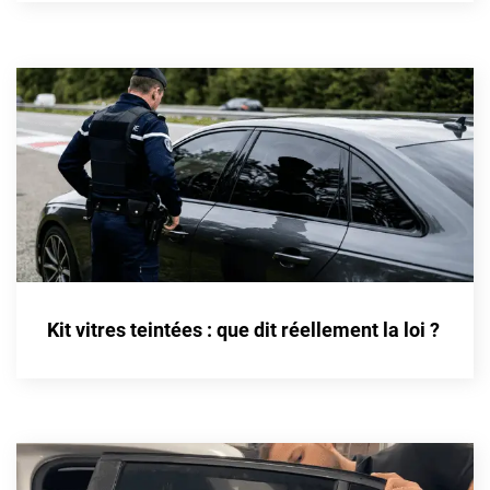
Cupra
Dacia
Daewoo
Daihatsu
Dodge
Dongfeng
Ds
Kit vitres teintées : que dit réellement la loi ?
Eagle
Ebro
Ferrari
Fiat