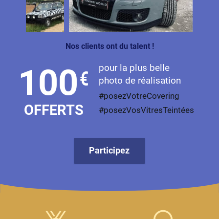
Livan
Lucid
Nos clients ont du talent !
Man
pour la plus belle
100
€
Maserati
photo de réalisation
Maybach
#posezVotreCovering
OFFERTS
#posezVosVitresTeintées
Mazda
McLaren
Participez
Mercedes-Benz
Mercury
MG
MicroCar