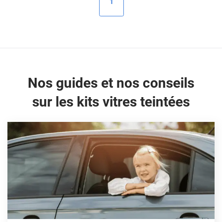
1
Peugeot
Porsche
Renault
Seat
Nos guides et nos conseils
Skoda
sur les kits vitres teintées
Tesla
Toyota
Volkswagen
Acura
Aixam
Alfa Romeo