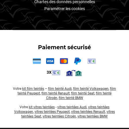
Chartes des données personnelles
Paramétrer les cookies
Paiement sécurisé
3X
Votre
kit film teintés
–
film teinté Audi
,
film teinté Volkswagen
,
film
teinté Peugeot
,
film teinté Renault
,
film teinté Seat
,
film teinté
Citroën
,
film teinté BMW
Votre
kit vitres teintées
-
vitres teintées Audi
,
vitres teintées
Volkswagen
,
vitres teintées Peugeot
,
vitres teintées Renault
,
vitres
teintées Seat
,
vitres teintées Citroën
,
vitres teintées BMW