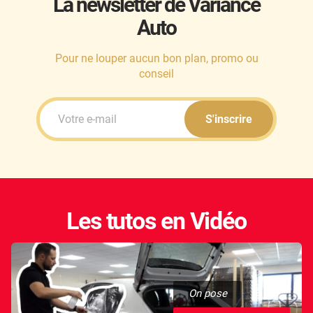
La newsletter de Variance
Auto
Honda
Hummer
Pour ne louper aucun bon plan, promo ou
conseil
Hyundai
Ineos
S'inscrire
Infiniti
Isuzu
Iveco
Les tutos en Vidéo
Jaecoo
Jaguar
Jeep
On pose
Jetour