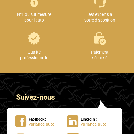
Mini
N°1 du sur mesure
Des experts à
Mitsubishi
pour l'auto
votre disposition
Nissan
Oldsmobile
Omoda
Qualité
Paiement
professionnelle
sécurisé
Opel
Ora
Peugeot
Suivez-nous
Plymouth
Polestar
Facebook :
LinkedIn :
Pontiac
variance.auto
variance-auto
Porsche