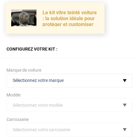
Le kit vitre teinté voiture
: la solution idéale pour
protéger et customiser
CONFIGUREZ VOTRE KIT :
Marque de voiture
Sélectionnez votre marque
Modèle
Sélectionnez votre modèle
Audi
Carrosserie
Bmw
Sélectionnez votre carrosserie
Citroën
(toutes)
undefined véhicule