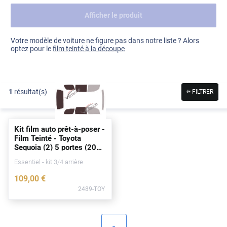
Afficher le produit
Dacia
Fiat
Voir tout
Votre modèle de voiture ne figure pas dans notre liste ? Alors
optez pour le
film teinté à la découpe
Ford
Honda
1
résultat(s)
FILTRER
Hyundai
Kia
Kit film auto prêt-à-poser -
Land Rover
Film Teinté - Toyota
Sequoia (2) 5
portes
(2008
Mercedes-Benz
- 2022)
Essentiel - kit 3/4 arrière
Mini
109
,00
€
2489-TOY
Nissan
Opel