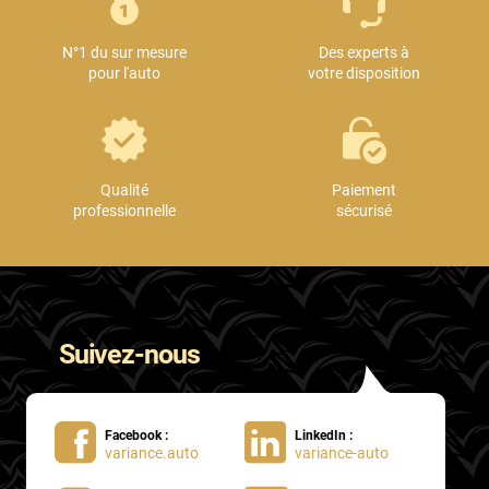
Mini
N°1 du sur mesure
Des experts à
Mitsubishi
pour l'auto
votre disposition
Nissan
Oldsmobile
Omoda
Qualité
Paiement
professionnelle
sécurisé
Opel
Ora
Peugeot
Suivez-nous
Plymouth
Polestar
Facebook :
LinkedIn :
Pontiac
variance.auto
variance-auto
Porsche