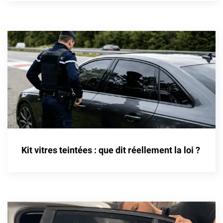
Cupra
Dacia
Daewoo
Daihatsu
Dodge
Dongfeng
Ds
Kit vitres teintées : que dit réellement la loi ?
Eagle
Ebro
Ferrari
Fiat