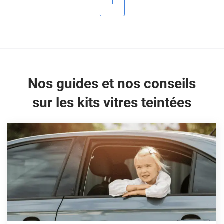
1
Peugeot
Porsche
Renault
Seat
Nos guides et nos conseils
Skoda
sur les kits vitres teintées
Tesla
Toyota
Volkswagen
Acura
Aixam
Alfa Romeo