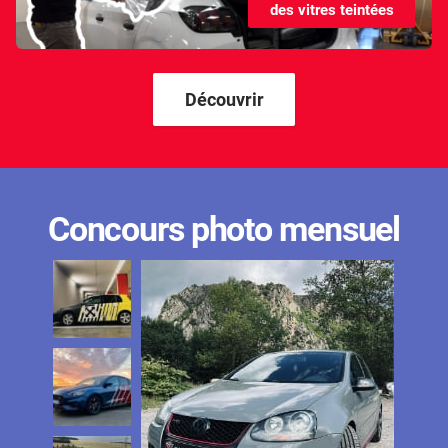
des vitres teintées
Kandi
Karma
Kgm/ssangyong
Découvrir
Kia
Lada
Lamborghini
Concours photo mensuel
Lancia
Land Rover
Ldv
Lexus
Ligier
Lincoln