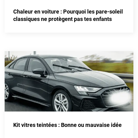
Alpine
Chaleur en voiture : Pourquoi les pare-soleil
Aston Martin
classiques ne protègent pas tes enfants
Audi
Bentley
Bmw
Buick
Byd
Cadillac
Changan
Chevrolet
Chrysler
Kit vitres teintées : Bonne ou mauvaise idée
Citroën