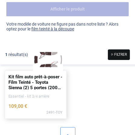
Afficher le produit
Dacia
Fiat
Voir tout
Votre modèle de voiture ne figure pas dans notre liste ? Alors
optez pour le
film teinté à la découpe
Ford
Honda
1
résultat(s)
FILTRER
Hyundai
Kia
Kit film auto prêt-à-poser -
Land Rover
Film Teinté - Toyota
Sienna (2) 5
portes
(2003
Mercedes-Benz
- 2009)
Essentiel - kit 3/4 arrière
Mini
109
,00
€
2491-TOY
Nissan
Opel