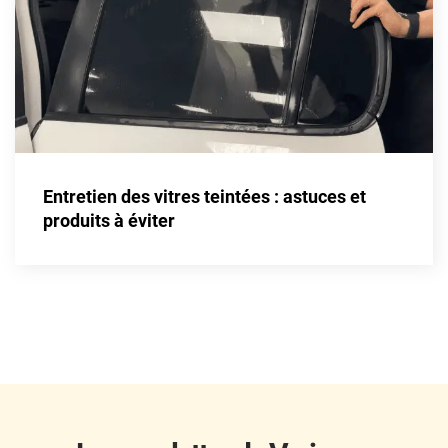
Fisker
Ford
Foton
Gac
Geely
Entretien des vitres teintées : astuces et
Genesis
produits à éviter
Geo
Gmc
Great
Grecav
Gwm
Holden