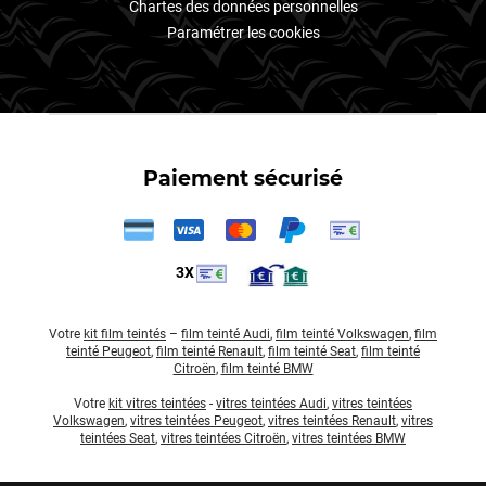
Chartes des données personnelles
Paramétrer les cookies
Paiement sécurisé
3X
Votre
kit film teintés
–
film teinté Audi
,
film teinté Volkswagen
,
film
teinté Peugeot
,
film teinté Renault
,
film teinté Seat
,
film teinté
Citroën
,
film teinté BMW
Votre
kit vitres teintées
-
vitres teintées Audi
,
vitres teintées
Volkswagen
,
vitres teintées Peugeot
,
vitres teintées Renault
,
vitres
teintées Seat
,
vitres teintées Citroën
,
vitres teintées BMW