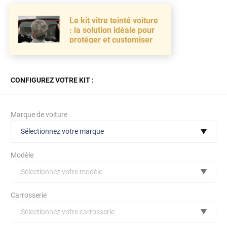
Le kit vitre teinté voiture
: la solution idéale pour
protéger et customiser
CONFIGUREZ VOTRE KIT :
Marque de voiture
Sélectionnez votre marque
Modèle
Sélectionnez votre modèle
Audi
Carrosserie
Bmw
Sélectionnez votre carrosserie
Citroën
(toutes)
undefined véhicule