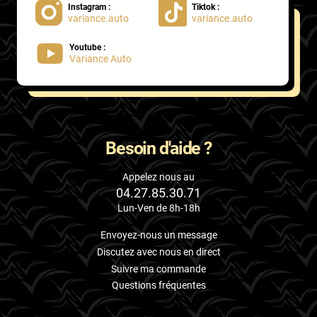
Instagram :
Tiktok :
variance.auto
variance.auto
Proton
Youtube :
Renault
Variance Auto
Rivian
Rolls
Rover
Besoin d'aide ?
Saab
Appelez nous au
04.27.85.30.71
Santana
Lun-Ven de 8h-18h
Saturn
Envoyez-nous un message
Scania
Discutez avec nous en direct
Suivre ma commande
Scion
Questions fréquentes
Seat