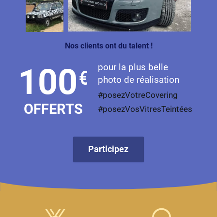
Livan
Lucid
Nos clients ont du talent !
Man
pour la plus belle
100
€
Maserati
photo de réalisation
Maybach
#posezVotreCovering
OFFERTS
#posezVosVitresTeintées
Mazda
McLaren
Participez
Mercedes-Benz
Mercury
MG
MicroCar