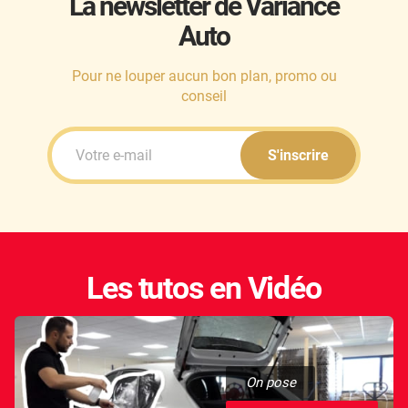
La newsletter de Variance
Auto
Honda
Hummer
Pour ne louper aucun bon plan, promo ou
conseil
Hyundai
Ineos
S'inscrire
Infiniti
Isuzu
Iveco
Les tutos en Vidéo
Jaecoo
Jaguar
Jeep
On pose
Jetour