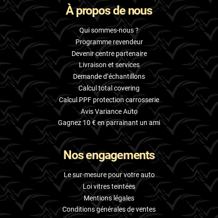
À propos de nous
Skoda
Smart
Qui sommes-nous ?
Programme revendeur
Ssangyong
Devenir centre partenaire
Livraison et services
Subaru
Demande d’échantillons
Suzuki
Calcul total covering
Calcul PPF protection carrosserie
Tata
Avis Variance Auto
Tesla
Gagnez 10 € en parrainant un ami
Toyota
Nos engagements
Volkswagen
Le sur-mesure pour votre auto
Volvo
Loi vitres teintées
Mentions légales
Xpeng
Conditions générales de ventes