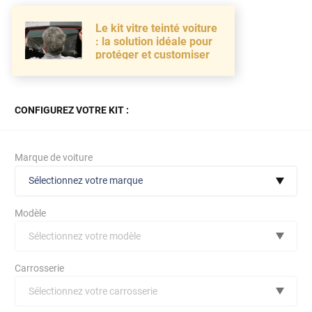
Le kit vitre teinté voiture
: la solution idéale pour
protéger et customiser
CONFIGUREZ VOTRE KIT :
Marque de voiture
Sélectionnez votre marque
Modèle
Sélectionnez votre modèle
Audi
Carrosserie
Bmw
Sélectionnez votre carrosserie
Citroën
(toutes)
undefined véhicule