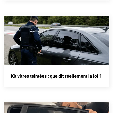
Cupra
Dacia
Daewoo
Daihatsu
Dodge
Dongfeng
Ds
Kit vitres teintées : que dit réellement la loi ?
Eagle
Ebro
Ferrari
Fiat