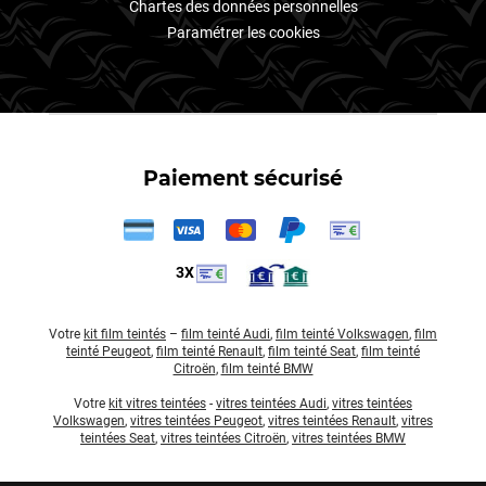
Chartes des données personnelles
Paramétrer les cookies
Paiement sécurisé
3X
Votre
kit film teintés
–
film teinté Audi
,
film teinté Volkswagen
,
film
teinté Peugeot
,
film teinté Renault
,
film teinté Seat
,
film teinté
Citroën
,
film teinté BMW
Votre
kit vitres teintées
-
vitres teintées Audi
,
vitres teintées
Volkswagen
,
vitres teintées Peugeot
,
vitres teintées Renault
,
vitres
teintées Seat
,
vitres teintées Citroën
,
vitres teintées BMW