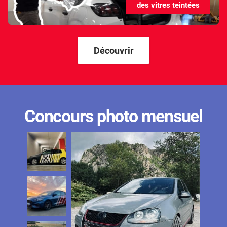
des vitres teintées
Kandi
Karma
Kgm/ssangyong
Découvrir
Kia
Lada
Lamborghini
Concours photo mensuel
Lancia
Land Rover
Ldv
Lexus
Ligier
Lincoln