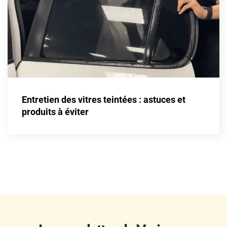
Fisker
Ford
Foton
Gac
Geely
Entretien des vitres teintées : astuces et
Genesis
produits à éviter
Geo
Gmc
Great
Grecav
Gwm
Holden