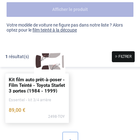
Afficher le produit
Dacia
Fiat
Voir tout
Votre modèle de voiture ne figure pas dans notre liste ? Alors
optez pour le
film teinté à la découpe
Ford
Honda
1
résultat(s)
FILTRER
Hyundai
Kia
Kit film auto prêt-à-poser -
Land Rover
Film Teinté - Toyota Starlet
3
portes
(1984 - 1999)
Mercedes-Benz
Essentiel - kit 3/4 arrière
Mini
89
,00
€
2498-TOY
Nissan
Opel