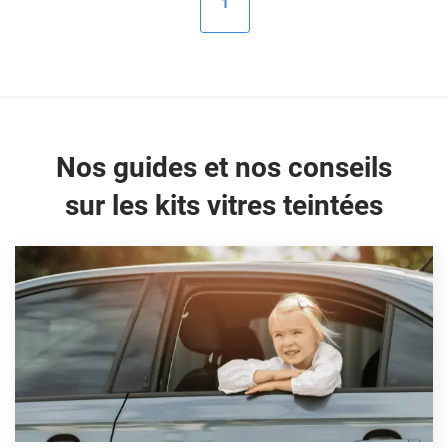
1
Peugeot
Porsche
Renault
Seat
Nos guides et nos conseils
Skoda
sur les kits vitres teintées
Tesla
Toyota
Volkswagen
Acura
Aixam
Alfa Romeo