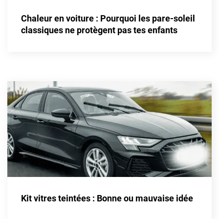
Alpine
Chaleur en voiture : Pourquoi les pare-soleil
Aston Martin
classiques ne protègent pas tes enfants
Audi
Bentley
Bmw
Buick
Byd
Cadillac
Changan
Chevrolet
Chrysler
Kit vitres teintées : Bonne ou mauvaise idée
Citroën