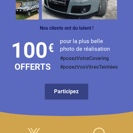
Livan
Lucid
Nos clients ont du talent !
Man
pour la plus belle
100
€
Maserati
photo de réalisation
Maybach
#posezVotreCovering
OFFERTS
#posezVosVitresTeintées
Mazda
McLaren
Participez
Mercedes-Benz
Mercury
MG
MicroCar