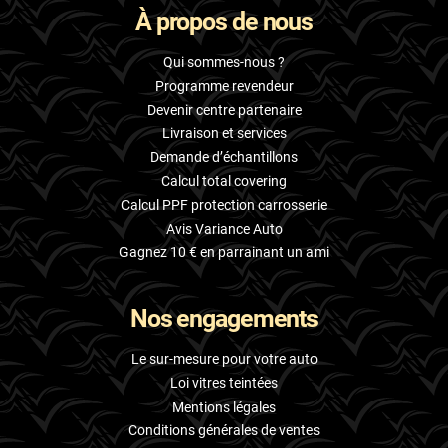
À propos de nous
Skoda
Smart
Qui sommes-nous ?
Programme revendeur
Ssangyong
Devenir centre partenaire
Livraison et services
Subaru
Demande d’échantillons
Suzuki
Calcul total covering
Calcul PPF protection carrosserie
Tata
Avis Variance Auto
Tesla
Gagnez 10 € en parrainant un ami
Toyota
Nos engagements
Volkswagen
Le sur-mesure pour votre auto
Volvo
Loi vitres teintées
Mentions légales
Xpeng
Conditions générales de ventes