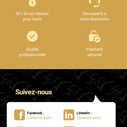
Mini
N°1 du sur mesure
Des experts à
Mitsubishi
pour l'auto
votre disposition
Nissan
Oldsmobile
Omoda
Qualité
Paiement
professionnelle
sécurisé
Opel
Ora
Peugeot
Suivez-nous
Plymouth
Polestar
Facebook :
LinkedIn :
Pontiac
variance.auto
variance-auto
Porsche