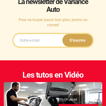
La newsletter de Variance
Auto
Honda
Hummer
Pour ne louper aucun bon plan, promo ou
conseil
Hyundai
Ineos
S'inscrire
Infiniti
Isuzu
Iveco
Les tutos en Vidéo
Jaecoo
Jaguar
Jeep
On pose
Jetour