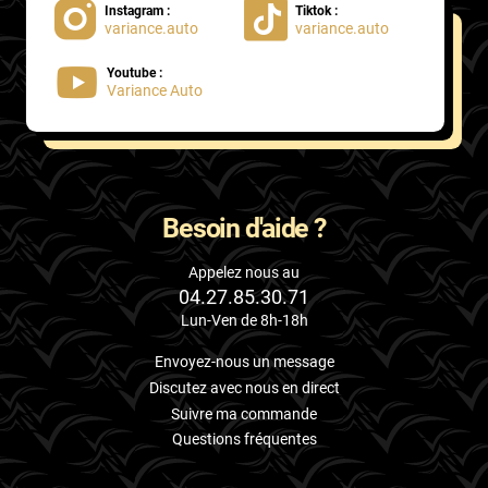
Instagram :
Tiktok :
variance.auto
variance.auto
Proton
Youtube :
Renault
Variance Auto
Rivian
Rolls
Rover
Besoin d'aide ?
Saab
Appelez nous au
04.27.85.30.71
Santana
Lun-Ven de 8h-18h
Saturn
Envoyez-nous un message
Scania
Discutez avec nous en direct
Suivre ma commande
Scion
Questions fréquentes
Seat