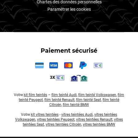
Chartes des données personnelles
Paramétrer les cookies
Paiement sécurisé
3X
Votre
kit film teintés
–
film teinté Audi
,
film teinté Volkswagen
,
film
teinté Peugeot
,
film teinté Renault
,
film teinté Seat
,
film teinté
Citroën
,
film teinté BMW
Votre
kit vitres teintées
-
vitres teintées Audi
,
vitres teintées
Volkswagen
,
vitres teintées Peugeot
,
vitres teintées Renault
,
vitres
teintées Seat
,
vitres teintées Citroën
,
vitres teintées BMW