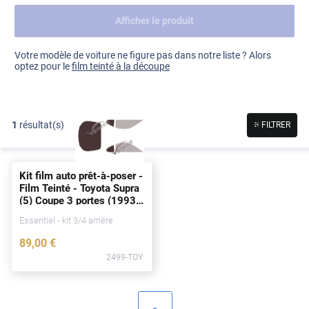
Afficher le produit
Dacia
Fiat
Voir tout
Votre modèle de voiture ne figure pas dans notre liste ? Alors
optez pour le
film teinté à la découpe
Ford
Honda
1
résultat(s)
FILTRER
Hyundai
Kia
Kit film auto prêt-à-poser -
Land Rover
Film Teinté - Toyota Supra
(5) Coupe 3
portes
(1993 -
Mercedes-Benz
2002)
Essentiel - kit 3/4 arrière
Mini
89
,00
€
2499-TOY
Nissan
Opel