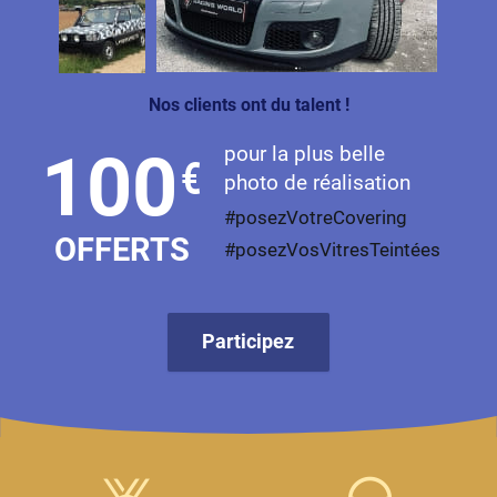
Livan
Lucid
Nos clients ont du talent !
Man
pour la plus belle
100
€
Maserati
photo de réalisation
Maybach
#posezVotreCovering
OFFERTS
#posezVosVitresTeintées
Mazda
McLaren
Participez
Mercedes-Benz
Mercury
MG
MicroCar