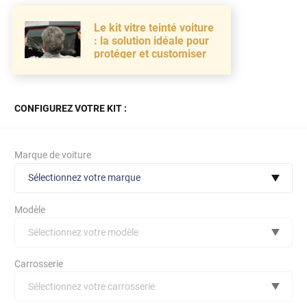
Le kit vitre teinté voiture
: la solution idéale pour
protéger et customiser
CONFIGUREZ VOTRE KIT :
Marque de voiture
Sélectionnez votre marque
Modèle
Sélectionnez votre modèle
Audi
Carrosserie
Bmw
Sélectionnez votre carrosserie
Citroën
(toutes)
undefined véhicule