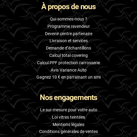
À propos de nous
Skoda
Smart
Qui sommes-nous ?
Programme revendeur
Ssangyong
Devenir centre partenaire
Livraison et services
Subaru
Demande d’échantillons
Suzuki
Calcul total covering
Calcul PPF protection carrosserie
Tata
Avis Variance Auto
Tesla
Gagnez 10 € en parrainant un ami
Toyota
Nos engagements
Volkswagen
Le sur-mesure pour votre auto
Volvo
Loi vitres teintées
Mentions légales
Xpeng
Conditions générales de ventes