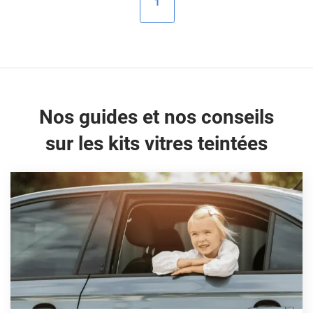
1
Peugeot
Porsche
Renault
Seat
Nos guides et nos conseils
Skoda
sur les kits vitres teintées
Tesla
Toyota
Volkswagen
Acura
Aixam
Alfa Romeo