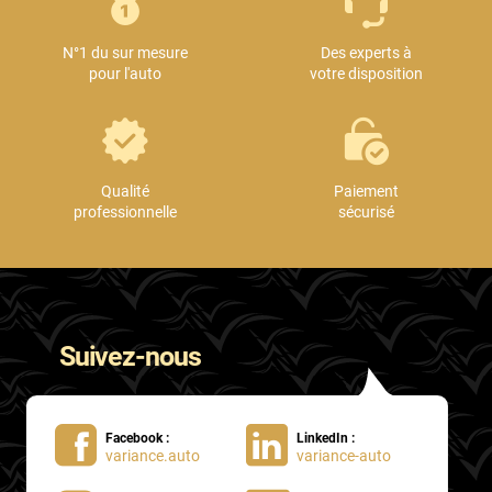
Mini
N°1 du sur mesure
Des experts à
Mitsubishi
pour l'auto
votre disposition
Nissan
Oldsmobile
Omoda
Qualité
Paiement
professionnelle
sécurisé
Opel
Ora
Peugeot
Suivez-nous
Plymouth
Polestar
Facebook :
LinkedIn :
Pontiac
variance.auto
variance-auto
Porsche