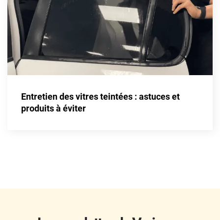
Fisker
Ford
Foton
Gac
Geely
Entretien des vitres teintées : astuces et
Genesis
produits à éviter
Geo
Gmc
Great
Grecav
Gwm
Holden