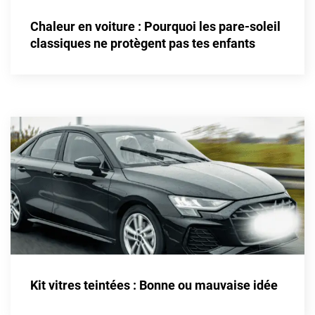
Alpine
Chaleur en voiture : Pourquoi les pare-soleil
Aston Martin
classiques ne protègent pas tes enfants
Audi
Bentley
Bmw
Buick
Byd
Cadillac
Changan
Chevrolet
Chrysler
Kit vitres teintées : Bonne ou mauvaise idée
Citroën