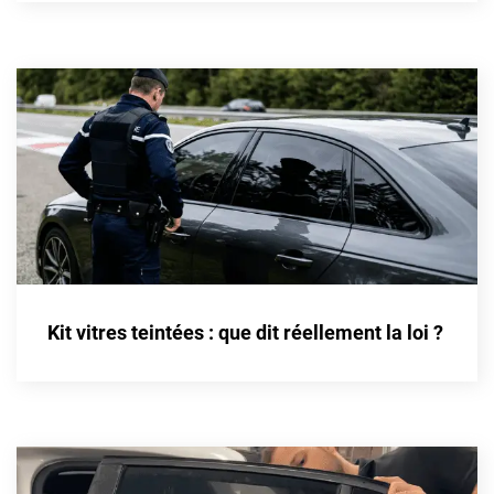
Cupra
Dacia
Daewoo
Daihatsu
Dodge
Dongfeng
Ds
Kit vitres teintées : que dit réellement la loi ?
Eagle
Ebro
Ferrari
Fiat