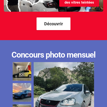
des vitres teintées
Kandi
Karma
Kgm/ssangyong
Découvrir
Kia
Lada
Lamborghini
Concours photo mensuel
Lancia
Land Rover
Ldv
Lexus
Ligier
Lincoln