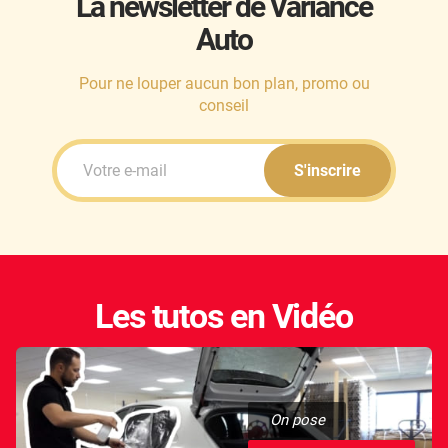
La newsletter de Variance
Auto
Honda
Hummer
Pour ne louper aucun bon plan, promo ou
conseil
Hyundai
Ineos
S'inscrire
Infiniti
Isuzu
Iveco
Les tutos en Vidéo
Jaecoo
Jaguar
Jeep
On pose
Jetour