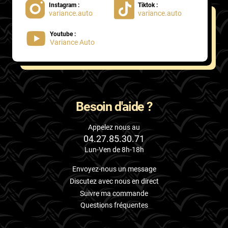
Instagram :
Tiktok :
variance.auto
variance.auto
Proton
Youtube :
Renault
Variance Auto
Rivian
Rolls
Rover
Besoin d'aide ?
Saab
Appelez nous au
04.27.85.30.71
Santana
Lun-Ven de 8h-18h
Saturn
Envoyez-nous un message
Scania
Discutez avec nous en direct
Suivre ma commande
Scion
Questions fréquentes
Seat