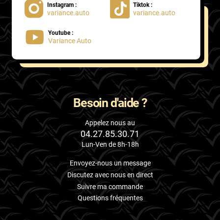
Instagram :
Tiktok :
variance.auto
variance.auto
Proton
Youtube :
Renault
Variance Auto
Rivian
Rolls
Rover
Besoin d'aide ?
Saab
Appelez nous au
04.27.85.30.71
Santana
Lun-Ven de 8h-18h
Saturn
Envoyez-nous un message
Scania
Discutez avec nous en direct
Suivre ma commande
Scion
Questions fréquentes
Seat