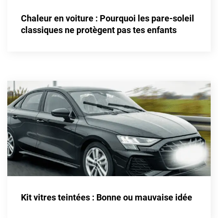
Alpine
Chaleur en voiture : Pourquoi les pare-soleil
Aston Martin
classiques ne protègent pas tes enfants
Audi
Bentley
Bmw
Buick
Byd
Cadillac
Changan
Chevrolet
Chrysler
Kit vitres teintées : Bonne ou mauvaise idée
Citroën