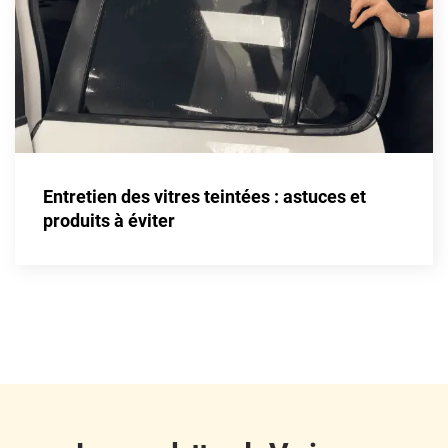
Fisker
Ford
Foton
Gac
Geely
Entretien des vitres teintées : astuces et
Genesis
produits à éviter
Geo
Gmc
Great
Grecav
Gwm
Holden