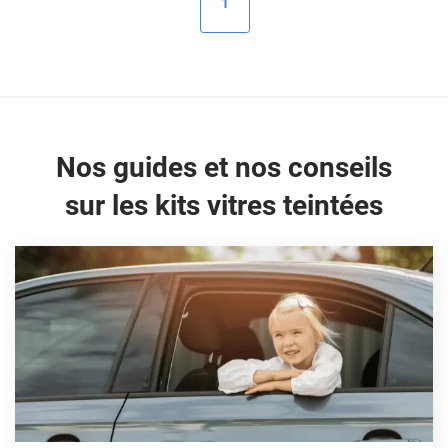
1
Peugeot
Porsche
Renault
Seat
Nos guides et nos conseils
Skoda
sur les kits vitres teintées
Tesla
Toyota
Volkswagen
Acura
Aixam
Alfa Romeo