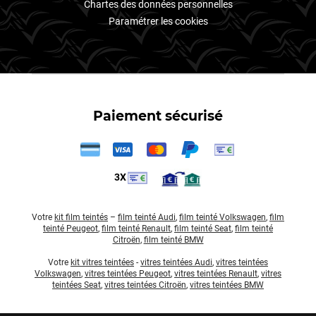
Chartes des données personnelles
Paramétrer les cookies
Paiement sécurisé
3X
Votre
kit film teintés
–
film teinté Audi
,
film teinté Volkswagen
,
film
teinté Peugeot
,
film teinté Renault
,
film teinté Seat
,
film teinté
Citroën
,
film teinté BMW
Votre
kit vitres teintées
-
vitres teintées Audi
,
vitres teintées
Volkswagen
,
vitres teintées Peugeot
,
vitres teintées Renault
,
vitres
teintées Seat
,
vitres teintées Citroën
,
vitres teintées BMW