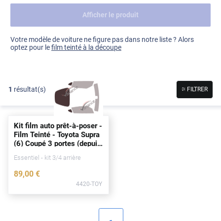
Afficher le produit
Dacia
Fiat
Voir tout
Votre modèle de voiture ne figure pas dans notre liste ? Alors
optez pour le
film teinté à la découpe
Ford
Honda
1
résultat(s)
FILTRER
Hyundai
Kia
Kit film auto prêt-à-poser -
Land Rover
Film Teinté - Toyota Supra
(6) Coupé 3
portes
(
depuis
Mercedes-Benz
2019)
Essentiel - kit 3/4 arrière
Mini
89
,00
€
4420-TOY
Nissan
Opel