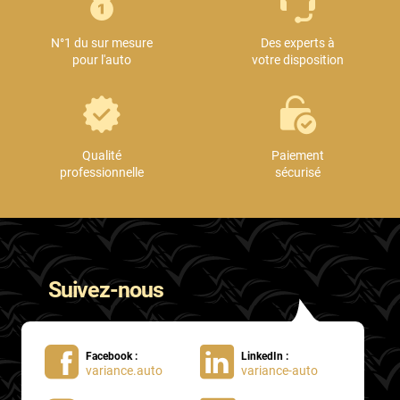
Mini
N°1 du sur mesure
Des experts à
Mitsubishi
pour l'auto
votre disposition
Nissan
Oldsmobile
Omoda
Qualité
Paiement
professionnelle
sécurisé
Opel
Ora
Peugeot
Suivez-nous
Plymouth
Polestar
Facebook :
LinkedIn :
Pontiac
variance.auto
variance-auto
Porsche