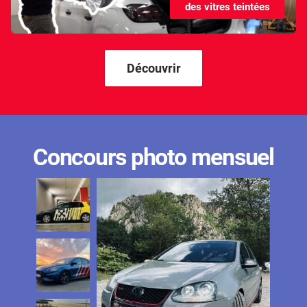
des vitres teintées
Kandi
Karma
Kgm/ssangyong
Découvrir
Kia
Lada
Lamborghini
Concours photo mensuel
Lancia
Land Rover
Ldv
Lexus
Ligier
Lincoln