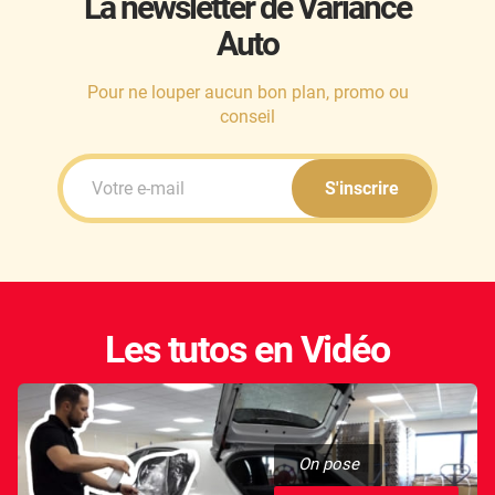
La newsletter de Variance
Auto
Honda
Hummer
Pour ne louper aucun bon plan, promo ou
conseil
Hyundai
Ineos
S'inscrire
Infiniti
Isuzu
Iveco
Les tutos en Vidéo
Jaecoo
Jaguar
Jeep
On pose
Jetour