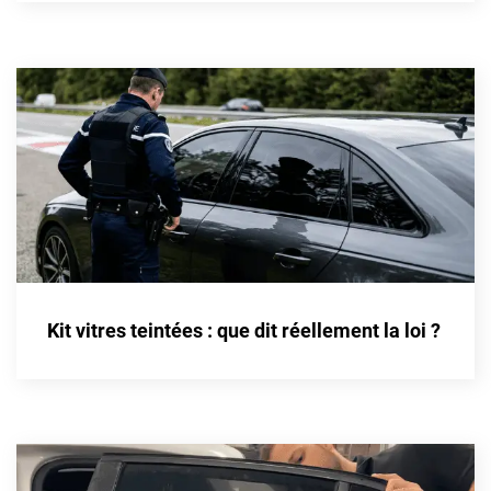
Cupra
Dacia
Daewoo
Daihatsu
Dodge
Dongfeng
Ds
Kit vitres teintées : que dit réellement la loi ?
Eagle
Ebro
Ferrari
Fiat