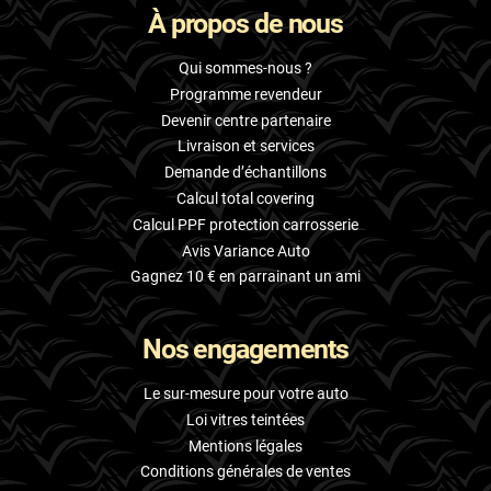
À propos de nous
Skoda
Smart
Qui sommes-nous ?
Programme revendeur
Ssangyong
Devenir centre partenaire
Livraison et services
Subaru
Demande d’échantillons
Suzuki
Calcul total covering
Calcul PPF protection carrosserie
Tata
Avis Variance Auto
Tesla
Gagnez 10 € en parrainant un ami
Toyota
Nos engagements
Volkswagen
Le sur-mesure pour votre auto
Volvo
Loi vitres teintées
Mentions légales
Xpeng
Conditions générales de ventes