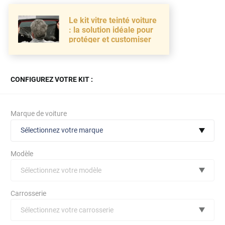
Le kit vitre teinté voiture
: la solution idéale pour
protéger et customiser
CONFIGUREZ VOTRE KIT :
Marque de voiture
Sélectionnez votre marque
Modèle
Sélectionnez votre modèle
Audi
Carrosserie
Bmw
Sélectionnez votre carrosserie
Citroën
(toutes)
undefined véhicule