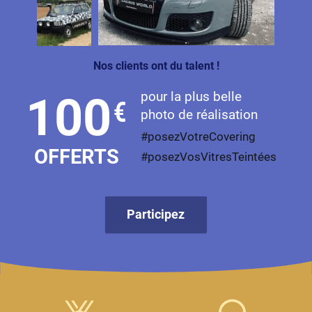
Livan
Lucid
Nos clients ont du talent !
Man
pour la plus belle
100
€
Maserati
photo de réalisation
Maybach
#posezVotreCovering
OFFERTS
#posezVosVitresTeintées
Mazda
McLaren
Participez
Mercedes-Benz
Mercury
MG
MicroCar