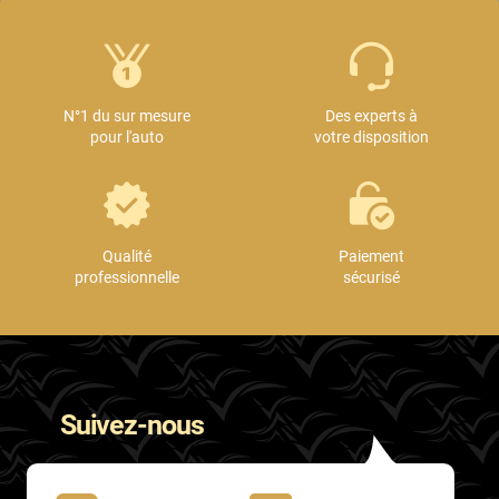
Proton
Renault
N°1 du sur mesure
Des experts à
Rivian
pour l'auto
votre disposition
Rolls
Rover
Qualité
Paiement
Saab
professionnelle
sécurisé
Santana
Saturn
Scania
Suivez-nous
Scion
Seat