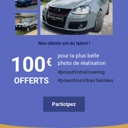
Mini
Mitsubishi
Nissan
Oldsmobile
Nos clients ont du talent !
Omoda
pour la plus belle
100
€
Opel
photo de réalisation
Ora
#posezVotreCovering
OFFERTS
#posezVosVitresTeintées
Peugeot
Plymouth
Participez
Polestar
Pontiac
Porsche