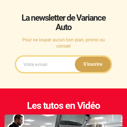
Kandi
La newsletter de Variance
Karma
Auto
Kgm/ssangyong
Kia
Pour ne louper aucun bon plan, promo ou
conseil
Lada
Lamborghini
S'inscrire
Lancia
Land Rover
Ldv
Les tutos en Vidéo
Lexus
Ligier
Lincoln