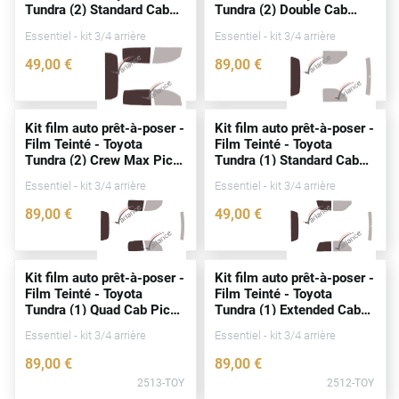
Tundra (2) Standard Cab
Tundra (2) Double Cab
Peugeot
Pick-up 2
portes
(2007 -
Pick-up 4
portes
(2007 -
Essentiel - kit 3/4 arrière
Essentiel - kit 3/4 arrière
2021)
2021)
Porsche
49
,00
€
89
,00
€
Renault
2515-TOY
2511-TOY
Seat
Kit film auto prêt-à-poser -
Kit film auto prêt-à-poser -
Film Teinté - Toyota
Film Teinté - Toyota
Skoda
Tundra (2) Crew Max Pick-
Tundra (1) Standard Cab
up 4
portes
(2007 - 2021)
Pick-up 2
portes
(2000 -
Tesla
Essentiel - kit 3/4 arrière
Essentiel - kit 3/4 arrière
2006)
89
,00
€
49
,00
€
Toyota
2510-TOY
2514-TOY
Volkswagen
Kit film auto prêt-à-poser -
Kit film auto prêt-à-poser -
Film Teinté - Toyota
Film Teinté - Toyota
Acura
Tundra (1) Quad Cab Pick-
Tundra (1) Extended Cab
up 4
portes
(2000 - 2008)
Pick-up 4
portes
(2000 -
Essentiel - kit 3/4 arrière
Essentiel - kit 3/4 arrière
2006)
Aixam
89
,00
€
89
,00
€
Alfa Romeo
2513-TOY
2512-TOY