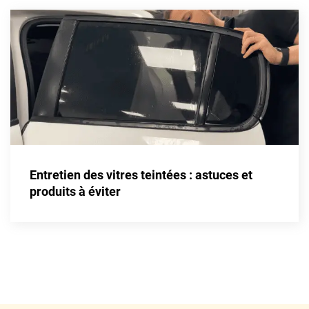
Honda
Hummer
Hyundai
Ineos
Infiniti
Isuzu
Entretien des vitres teintées : astuces et
Iveco
produits à éviter
Jaecoo
Jaguar
Jeep
Jetour