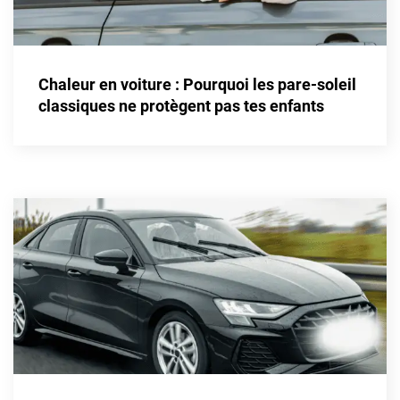
Cupra
Dacia
Chaleur en voiture : Pourquoi les pare-soleil
Daewoo
classiques ne protègent pas tes enfants
Daihatsu
Dodge
Dongfeng
Ds
Eagle
Ebro
Ferrari
Fiat