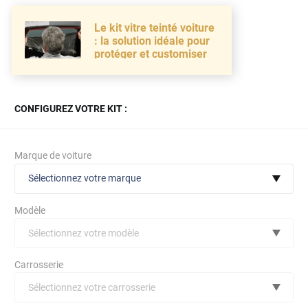
Le kit vitre teinté voiture
: la solution idéale pour
protéger et customiser
CONFIGUREZ VOTRE KIT :
Marque de voiture
Sélectionnez votre marque
Modèle
Sélectionnez votre modèle
Audi
Carrosserie
Bmw
Sélectionnez votre carrosserie
Citroën
(toutes)
undefined véhicule