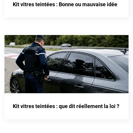
Kit vitres teintées : Bonne ou mauvaise idée
Fisker
Ford
Foton
Gac
Geely
Genesis
Geo
Gmc
Great
Kit vitres teintées : que dit réellement la loi ?
Grecav
Gwm
Holden