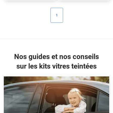
Alpine
Aston Martin
1
Audi
Bentley
Bmw
Buick
Nos guides et nos conseils
Byd
sur les kits vitres teintées
Cadillac
Changan
Chevrolet
Chrysler
Citroën