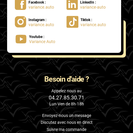
Facebook :
LinkedIn :
Skoda
variance.auto
variance-auto
Smart
Instagram :
Tiktok :
variance.auto
variance.auto
Ssangyong
Youtube :
Subaru
Variance Auto
Suzuki
Tata
Tesla
Besoin d'aide ?
Toyota
Appelez nous au
04.27.85.30.71
Volkswagen
Lun-Ven de 8h-18h
Volvo
Envoyez-nous un message
Xpeng
Discutez avec nous en direct
Suivre ma commande