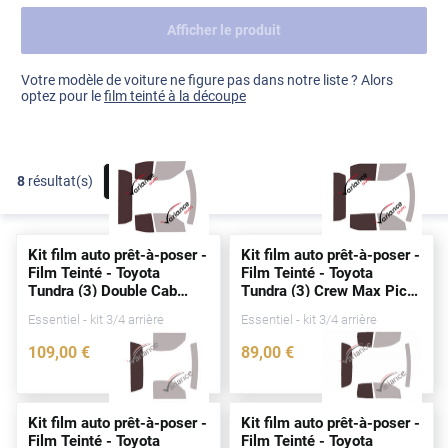
Afficher le produit
Dacia
Fiat
Voir tout
Votre modèle de voiture ne figure pas dans notre liste ? Alors
optez pour le
film teinté à la découpe
Ford
Honda
8
résultat(s)
FILTRER
Hyundai
Kia
Kit film auto prêt-à-poser -
Kit film auto prêt-à-poser -
Land Rover
Film Teinté - Toyota
Film Teinté - Toyota
Tundra (3) Double Cab
Tundra (3) Crew Max Pick-
Mercedes-Benz
Pick-up 4
portes
(
depuis
up 4
portes
(
depuis
2021)
Essentiel - kit 3/4 arrière
Essentiel - kit 3/4 arrière
2021)
Mini
109
,00
€
89
,00
€
4816-TOY
4813-TOY
Nissan
Opel
Kit film auto prêt-à-poser -
Kit film auto prêt-à-poser -
Film Teinté - Toyota
Film Teinté - Toyota