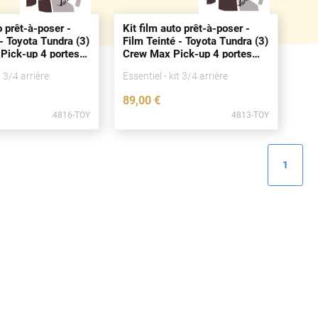
o prêt-à-poser -
Kit film auto prêt-à-poser -
 - Toyota Tundra (3)
Film Teinté - Toyota Tundra (3)
 Pick-up 4
portes
Crew Max Pick-up 4
portes
1)
(
depuis
2021)
t 3/4 arrière
Essentiel - kit 3/4 arrière
89
,00
€
4816-TOY
4813-TOY
1