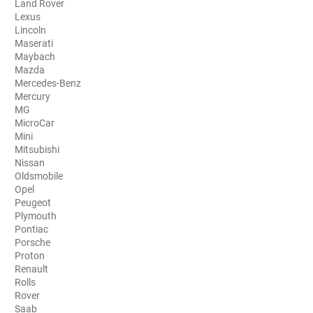
Land Rover
Lexus
Aston Martin
Lincoln
Maserati
Audi
Maybach
Mazda
Bentley
Mercedes-Benz
Mercury
Bmw
MG
MicroCar
Buick
Mini
Mitsubishi
Byd
Nissan
Oldsmobile
Cadillac
Opel
Peugeot
Changan
Plymouth
Pontiac
Chevrolet
Porsche
Proton
Chrysler
Renault
Rolls
Citroën
Rover
Saab