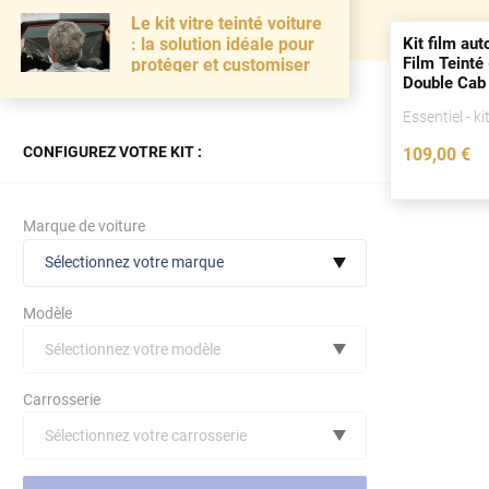
Le kit vitre teinté voiture
Kit film aut
: la solution idéale pour
Film Teinté
protéger et customiser
Double Cab
(
depuis
202
Essentiel - ki
CONFIGUREZ VOTRE KIT :
109
,00
€
Marque de voiture
Sélectionnez votre marque
Modèle
Sélectionnez votre modèle
Audi
Carrosserie
Bmw
Sélectionnez votre carrosserie
Citroën
(toutes)
undefined véhicule