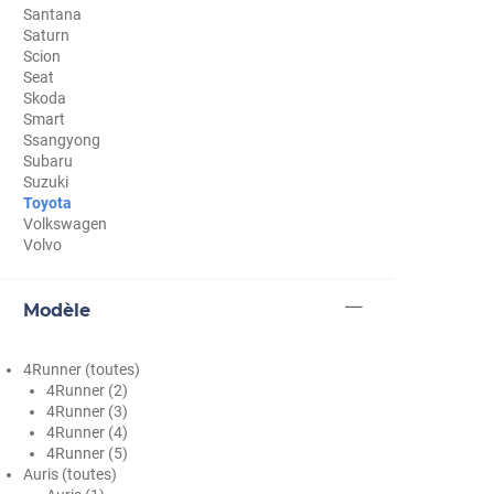
Santana
Cupra
Saturn
Scion
Dacia
Seat
Skoda
Daewoo
Smart
Ssangyong
Daihatsu
Subaru
Suzuki
Dodge
Toyota
Volkswagen
Dongfeng
Volvo
Ds
Modèle
Eagle
Ebro
4Runner (toutes)
4Runner (2)
Ferrari
4Runner (3)
4Runner (4)
Fiat
4Runner (5)
Auris (toutes)
Fisker