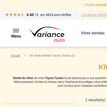
⚠️
Forte activité
4.40
/5
Livraison offert
sur
4824
avis vérifiés
Vitres teintées
Menu
Accueil
Kit vitres teintées Toyota Tundra (3)
Ki
Teinter les vitres
de votre
Toyota Tundra
ne se résume pas à une question de
l’éblouissement, limitez la chaleur dans l’habitacle et protégez votre in
sont conçus pour s’adapter parfaiteme
2
résultat(s)