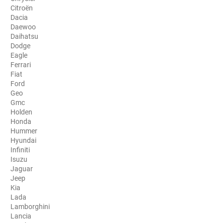
Citroën
Porsche
Dacia
Daewoo
Renault
Daihatsu
Dodge
Seat
Eagle
Ferrari
Skoda
Fiat
Ford
Geo
Tesla
Gmc
Holden
Toyota
Honda
Hummer
Volkswagen
Hyundai
Infiniti
Isuzu
Acura
Jaguar
Jeep
Aixam
Kia
Lada
Alfa Romeo
Lamborghini
Lancia
Alpine