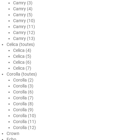
Camry (3)
Honda
Camry (4)
Camry (5)
Hummer
Camry (10)
Camry (11)
Hyundai
Camry (12)
Camry (13)
Ineos
Celica (toutes)
Celica (4)
Infiniti
Celica (5)
Celica (6)
Isuzu
Celica (7)
Corolla (toutes)
Iveco
Corolla (2)
Corolla (3)
Jaecoo
Corolla (6)
Corolla (7)
Jaguar
Corolla (8)
Corolla (9)
Jeep
Corolla (10)
Corolla (11)
Jetour
Corolla (12)
Crown
Kandi
Echo