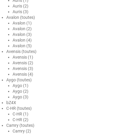
Auris (1)
Auris (2)
Ford
Auris (3)
Avalon (toutes)
Foton
Avalon (1)
Avalon (2)
Gac
Avalon (3)
Avalon (4)
Geely
Avalon (5)
Avensis (toutes)
Genesis
Avensis (1)
Avensis (2)
Geo
Avensis (3)
Avensis (4)
Aygo (toutes)
Gmc
Aygo (1)
Aygo (2)
Great
Aygo (3)
bZ4X
Grecav
C-HR (toutes)
C-HR (1)
Gwm
C-HR (2)
Camry (toutes)
Holden
Camry (2)