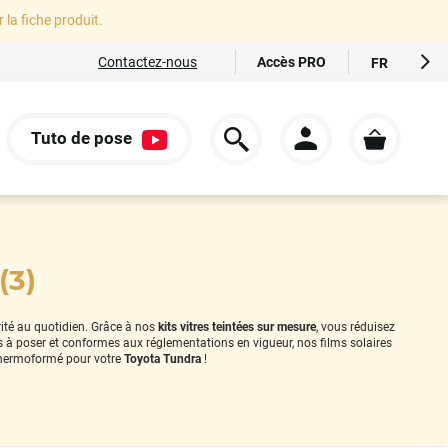
r la fiche produit.
Accès PRO
Contactez-nous
FR
EN
ES
Tuto de pose
IT
S
DE
(3)
rité au quotidien. Grâce à nos
kits vitres teintées sur mesure
, vous réduisez
es à poser et conformes aux réglementations en vigueur, nos films solaires
hermoformé pour votre
Toyota Tundra
!