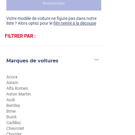
Rechercher
Dacia
Fiat
Voir tout
Votre modèle de voiture ne figure pas dans notre
liste ? Alors optez pour le
film teinté à la découpe
Ford
FILTRER PAR :
Honda
Hyundai
Marques de voitures
Kia
Land Rover
Acura
Aixam
Mercedes-Benz
Alfa Romeo
Aston Martin
Mini
Audi
Bentley
Nissan
Bmw
Buick
Opel
Cadillac
Chevrolet
Peugeot
Chrysler