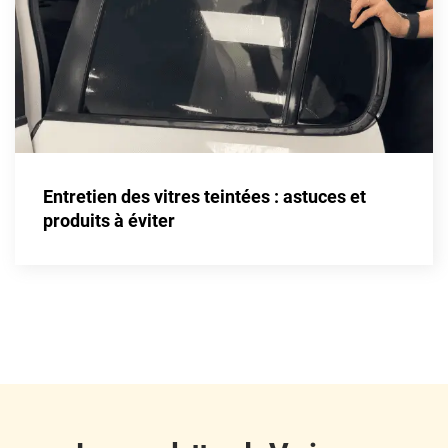
Fisker
Ford
Foton
Gac
Geely
Entretien des vitres teintées : astuces et
Genesis
produits à éviter
Geo
Gmc
Great
Grecav
Gwm
Holden