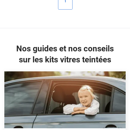
1
Peugeot
Porsche
Renault
Seat
Nos guides et nos conseils
Skoda
sur les kits vitres teintées
Tesla
Toyota
Volkswagen
Acura
Aixam
Alfa Romeo