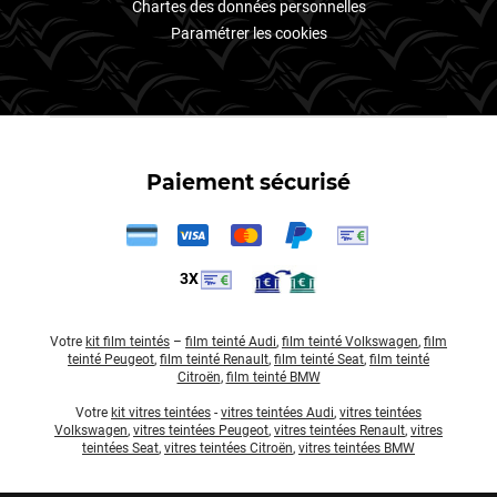
Chartes des données personnelles
Paramétrer les cookies
Paiement sécurisé
3X
Votre
kit film teintés
–
film teinté Audi
,
film teinté Volkswagen
,
film
teinté Peugeot
,
film teinté Renault
,
film teinté Seat
,
film teinté
Citroën
,
film teinté BMW
Votre
kit vitres teintées
-
vitres teintées Audi
,
vitres teintées
Volkswagen
,
vitres teintées Peugeot
,
vitres teintées Renault
,
vitres
teintées Seat
,
vitres teintées Citroën
,
vitres teintées BMW