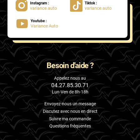
Instagram :
Tiktok :
variance.auto
variance.auto
Proton
Youtube :
Renault
Variance Auto
Rivian
Rolls
Rover
Besoin d'aide ?
Saab
Appelez nous au
04.27.85.30.71
Santana
Lun-Ven de 8h-18h
Saturn
Envoyez-nous un message
Scania
Discutez avec nous en direct
Suivre ma commande
Scion
Questions fréquentes
Seat