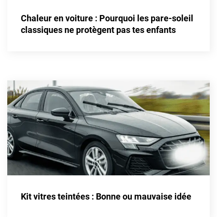
Alpine
Chaleur en voiture : Pourquoi les pare-soleil
Aston Martin
classiques ne protègent pas tes enfants
Audi
Bentley
Bmw
Buick
Byd
Cadillac
Changan
Chevrolet
Chrysler
Kit vitres teintées : Bonne ou mauvaise idée
Citroën