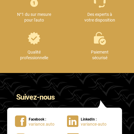
Mini
N°1 du sur mesure
Des experts à
Mitsubishi
pour l'auto
votre disposition
Nissan
Oldsmobile
Omoda
Qualité
Paiement
professionnelle
sécurisé
Opel
Ora
Peugeot
Suivez-nous
Plymouth
Polestar
Facebook :
LinkedIn :
Pontiac
variance.auto
variance-auto
Porsche