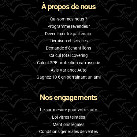
À propos de nous
Skoda
Smart
Qui sommes-nous ?
Programme revendeur
Ssangyong
Devenir centre partenaire
Livraison et services
Subaru
Demande d’échantillons
Suzuki
Calcul total covering
Calcul PPF protection carrosserie
Tata
Avis Variance Auto
Tesla
Gagnez 10 € en parrainant un ami
Toyota
Nos engagements
Volkswagen
Le sur-mesure pour votre auto
Volvo
Loi vitres teintées
Mentions légales
Xpeng
Conditions générales de ventes