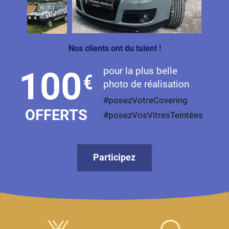
Livan
Lucid
Nos clients ont du talent !
Man
pour la plus belle
100
€
Maserati
photo de réalisation
Maybach
#posezVotreCovering
OFFERTS
#posezVosVitresTeintées
Mazda
McLaren
Participez
Mercedes-Benz
Mercury
MG
MicroCar