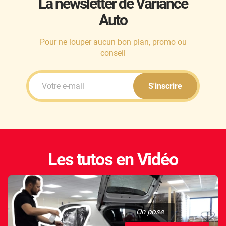
La newsletter de Variance
Auto
Honda
Hummer
Pour ne louper aucun bon plan, promo ou
conseil
Hyundai
Ineos
S'inscrire
Infiniti
Isuzu
Iveco
Les tutos en Vidéo
Jaecoo
Jaguar
Jeep
On pose
Jetour