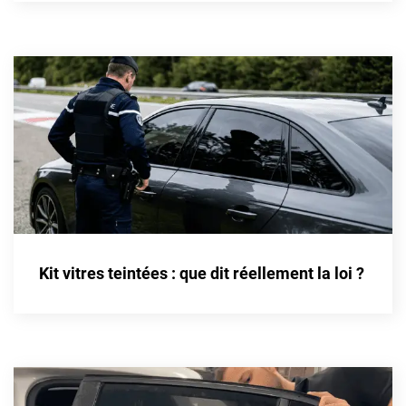
Cupra
Dacia
Daewoo
Daihatsu
Dodge
Dongfeng
Ds
Kit vitres teintées : que dit réellement la loi ?
Eagle
Ebro
Ferrari
Fiat