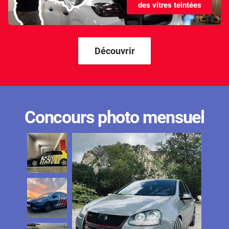
des vitres teintées
Kandi
Karma
Kgm/ssangyong
Découvrir
Kia
Lada
Lamborghini
Concours photo mensuel
Lancia
Land Rover
Ldv
Lexus
Ligier
Lincoln