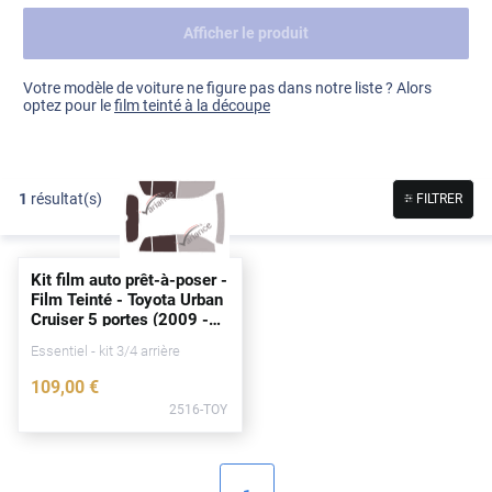
Afficher le produit
Dacia
Fiat
Voir tout
Votre modèle de voiture ne figure pas dans notre liste ? Alors
optez pour le
film teinté à la découpe
Ford
Honda
1
résultat(s)
FILTRER
Hyundai
Kia
Kit film auto prêt-à-poser -
Land Rover
Film Teinté - Toyota Urban
Cruiser 5
portes
(2009 -
Mercedes-Benz
2013)
Essentiel - kit 3/4 arrière
Mini
109
,00
€
2516-TOY
Nissan
Opel