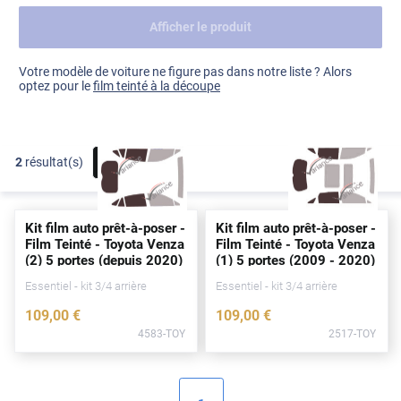
Afficher le produit
Dacia
Fiat
Voir tout
Votre modèle de voiture ne figure pas dans notre liste ? Alors
optez pour le
film teinté à la découpe
Ford
Honda
2
résultat(s)
FILTRER
Hyundai
Kia
Kit film auto prêt-à-poser -
Kit film auto prêt-à-poser -
Land Rover
Film Teinté - Toyota Venza
Film Teinté - Toyota Venza
(2) 5
portes
(
depuis
2020)
(1) 5
portes
(2009 - 2020)
Mercedes-Benz
Essentiel - kit 3/4 arrière
Essentiel - kit 3/4 arrière
Mini
109
,00
€
109
,00
€
4583-TOY
2517-TOY
Nissan
Opel