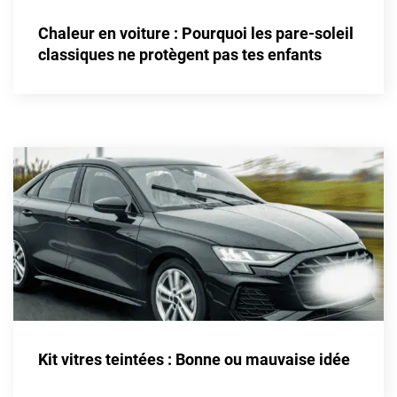
Alpine
Chaleur en voiture : Pourquoi les pare-soleil
Aston Martin
classiques ne protègent pas tes enfants
Audi
Bentley
Bmw
Buick
Byd
Cadillac
Changan
Chevrolet
Chrysler
Kit vitres teintées : Bonne ou mauvaise idée
Citroën