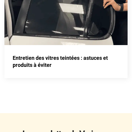
Fisker
Ford
Foton
Gac
Geely
Entretien des vitres teintées : astuces et
Genesis
produits à éviter
Geo
Gmc
Great
Grecav
Gwm
Holden