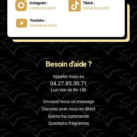
Instagram :
Tiktok :
variance.auto
variance.auto
Proton
Youtube :
Renault
Variance Auto
Rivian
Rolls
Rover
Besoin d'aide ?
Saab
Appelez nous au
04.27.85.30.71
Santana
Lun-Ven de 8h-18h
Saturn
Envoyez-nous un message
Scania
Discutez avec nous en direct
Suivre ma commande
Scion
Questions fréquentes
Seat