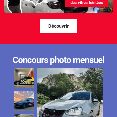
des vitres teintées
Kandi
Karma
Kgm/ssangyong
Découvrir
Kia
Lada
Lamborghini
Concours photo mensuel
Lancia
Land Rover
Ldv
Lexus
Ligier
Lincoln