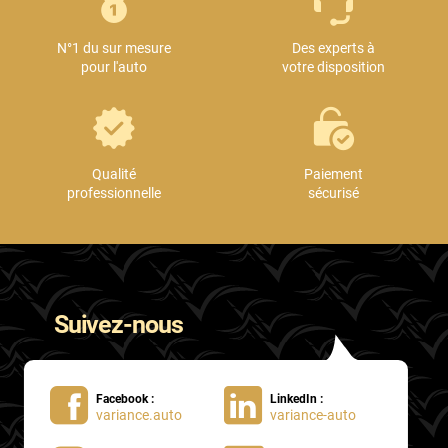
Mini
N°1 du sur mesure
Des experts à
Mitsubishi
pour l'auto
votre disposition
Nissan
Oldsmobile
Omoda
Qualité
Paiement
professionnelle
sécurisé
Opel
Ora
Peugeot
Suivez-nous
Plymouth
Polestar
Facebook :
LinkedIn :
Pontiac
variance.auto
variance-auto
Porsche