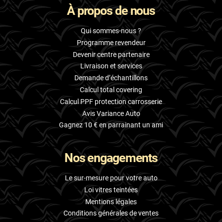
À propos de nous
Skoda
Smart
Qui sommes-nous ?
Programme revendeur
Ssangyong
Devenir centre partenaire
Livraison et services
Subaru
Demande d’échantillons
Suzuki
Calcul total covering
Calcul PPF protection carrosserie
Tata
Avis Variance Auto
Tesla
Gagnez 10 € en parrainant un ami
Toyota
Nos engagements
Volkswagen
Le sur-mesure pour votre auto
Volvo
Loi vitres teintées
Mentions légales
Xpeng
Conditions générales de ventes