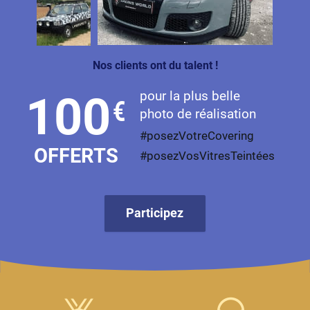
Livan
Lucid
Nos clients ont du talent !
Man
pour la plus belle
100
€
Maserati
photo de réalisation
Maybach
#posezVotreCovering
OFFERTS
#posezVosVitresTeintées
Mazda
McLaren
Participez
Mercedes-Benz
Mercury
MG
MicroCar