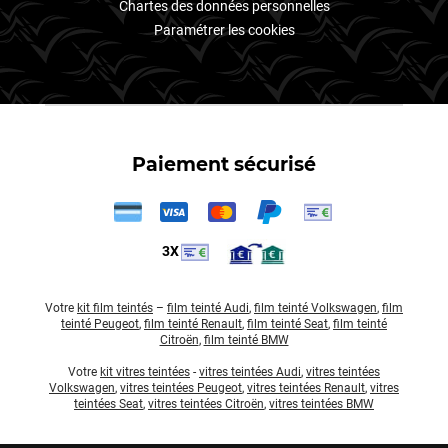
Chartes des données personnelles
Paramétrer les cookies
Paiement sécurisé
3X
Votre
kit film teintés
–
film teinté Audi
,
film teinté Volkswagen
,
film
teinté Peugeot
,
film teinté Renault
,
film teinté Seat
,
film teinté
Citroën
,
film teinté BMW
Votre
kit vitres teintées
-
vitres teintées Audi
,
vitres teintées
Volkswagen
,
vitres teintées Peugeot
,
vitres teintées Renault
,
vitres
teintées Seat
,
vitres teintées Citroën
,
vitres teintées BMW