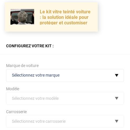
Le kit vitre teinté voiture
: la solution idéale pour
protéger et customiser
CONFIGUREZ VOTRE KIT :
Marque de voiture
Sélectionnez votre marque
Modèle
Sélectionnez votre modèle
Audi
Carrosserie
Bmw
Sélectionnez votre carrosserie
Citroën
(toutes)
undefined véhicule