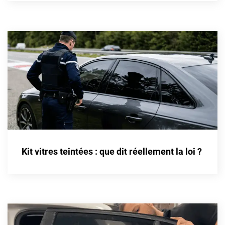
Cupra
Dacia
Daewoo
Daihatsu
Dodge
Dongfeng
Ds
Kit vitres teintées : que dit réellement la loi ?
Eagle
Ebro
Ferrari
Fiat