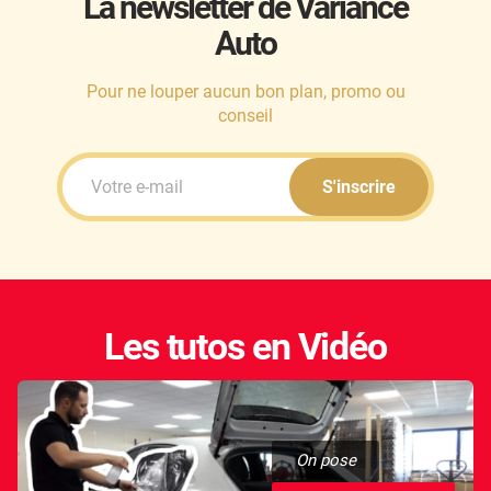
La newsletter de Variance
Auto
Honda
Hummer
Pour ne louper aucun bon plan, promo ou
conseil
Hyundai
Ineos
S'inscrire
Infiniti
Isuzu
Iveco
Les tutos en Vidéo
Jaecoo
Jaguar
Jeep
On pose
Jetour