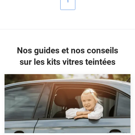
1
Peugeot
Porsche
Renault
Seat
Nos guides et nos conseils
Skoda
sur les kits vitres teintées
Tesla
Toyota
Volkswagen
Acura
Aixam
Alfa Romeo