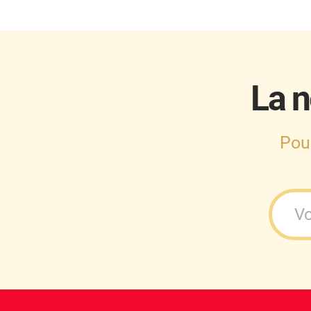
Cupra
Dacia
Daewoo
La n
Daihatsu
Dodge
Pou
Dongfeng
Ds
Eagle
Ebro
Ferrari
Fiat
Fisker