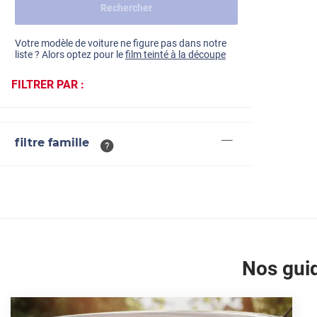
Rechercher
Dacia
Fiat
Voir tout
Votre modèle de voiture ne figure pas dans notre
liste ? Alors optez pour le
film teinté à la découpe
Ford
FILTRER PAR :
Honda
Hyundai
filtre famille
Kia
Land Rover
Mercedes-Benz
Mini
Nissan
Nos guid
Opel
Peugeot