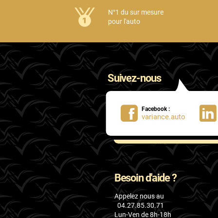
Honda
N°1 du sur mesure
pour l'auto
Hummer
Hyundai
Ineos
Suivez-nous
Infiniti
Isuzu
Facebook :
variance.auto
Iveco
Jaecoo
Jaguar
Besoin d'aide ?
Jeep
Appelez nous au
Jetour
04.27.85.30.71
Lun-Ven de 8h-18h
Kandi