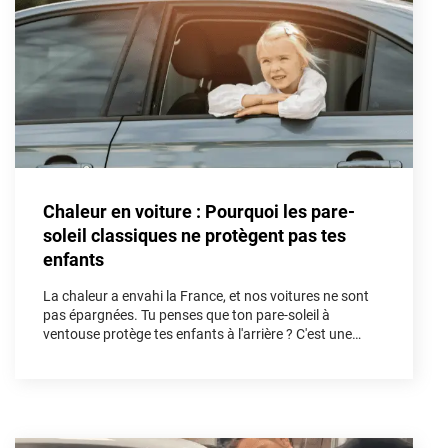
Porsche
Renault
Seat
Skoda
Tesla
Chaleur en voiture : Pourquoi les pare-
Toyota
soleil classiques ne protègent pas tes
enfants
Volkswagen
La chaleur a envahi la France, et nos voitures ne sont
pas épargnées. Tu penses que ton pare-soleil à
Acura
ventouse protège tes enfants à l'arrière ? C'est une
illusion. Dans cet article, nous allons démonter les
Aixam
fausses solutions et découvrir pourquoi le kit vitres
teintées sur mesure est l'unique arme absolue pour
Alfa Romeo
bloquer les UV et les infrarouges afin de sécuriser tes
trajets cet été.
Alpine