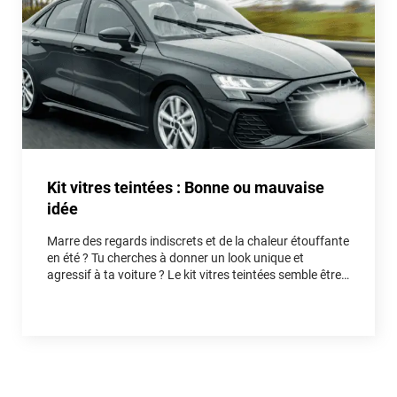
Kit vitres teintées : Bonne ou mauvaise
idée
Marre des regards indiscrets et de la chaleur étouffante
en été ? Tu cherches à donner un look unique et
agressif à ta voiture ? Le kit vitres teintées semble être
la solution idéale. Mais est-ce vraiment une bonne idée
pour ton auto, ou un piège qui va te faire perdre du
temps et de l'argent ? Entre fausses économies et
réelles astuces, on démêle le vrai du faux ensemble.