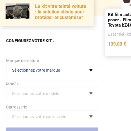
Le kit vitre teinté voiture
: la solution idéale pour
Kit film aut
protéger et customiser
poser - Film
Toyota bZ4X
portes
(
dep
Essentiel - ki
CONFIGUREZ VOTRE KIT :
109
,00
€
Marque de voiture
Sélectionnez votre marque
Modèle
Sélectionnez votre modèle
Audi
Carrosserie
Bmw
Sélectionnez votre carrosserie
Citroën
(toutes)
undefined véhicule