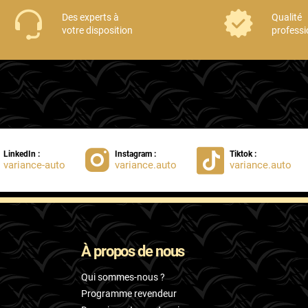
Des experts à
Qualité
votre disposition
professi
LinkedIn :
Instagram :
Tiktok :
variance-auto
variance.auto
variance.auto
À propos de nous
Qui sommes-nous ?
Programme revendeur