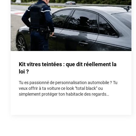
Kit vitres teintées : que dit réellement la
loi ?
Tu es passionné de personnalisation automobile ? Tu
veux offrir à ta voiture ce look "total black" ou
simplement protéger ton habitacle des regards
indiscrets et de la chaleur ? Poser un kit vitres teintées
est l'une des modifications les plus populaires pour
rendre un véhicule unique. Cependant, entre les
rumeurs de forum et la réalité du Code de la route, il est
facile de s'y perdre. Dans cet article, on fait le point
ensemble sur la loi vitres teintées pour que tu puisses
rouler avec style, tout en restant parfaitement en règle.