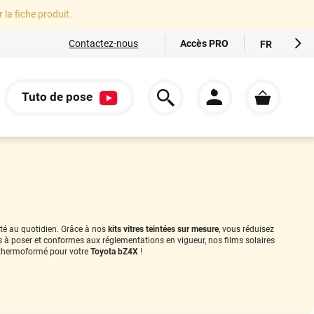
r la fiche produit.
Accès PRO
Contactez-nous
FR
EN
ES
Tuto de pose
IT
S
DE
X
ité au quotidien. Grâce à nos
kits vitres teintées sur mesure
, vous réduisez
es à poser et conformes aux réglementations en vigueur, nos films solaires
thermoformé pour votre
Toyota bZ4X
!