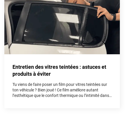
Aston Martin
Audi
Bentley
Bmw
Buick
Entretien des vitres teintées : astuces et
Byd
produits à éviter
Cadillac
Tu viens de faire poser un film pour vitres teintées sur
Changan
ton véhicule ? Bien joué ! Ce film améliore autant
l’esthétique que le confort thermique ou l’intimité dans
Chevrolet
l’habitacle. Mais pour préserver tous ses bénéfices et
sa longévité, un bon entretien dès les premières
Chrysler
semaines est indispensable. Dans cet article, on te
guide pas à pas.
Citroën