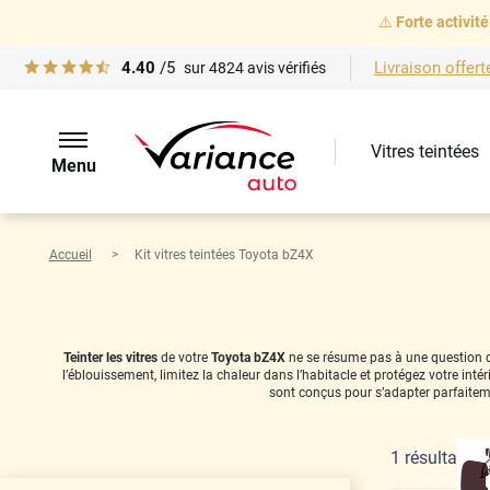
⚠️
Forte activité
4.40
/5
Livraison offert
sur
4824
avis vérifiés
Vitres teintées
Menu
Accueil
Kit vitres teintées Toyota bZ4X
Teinter les vitres
de votre
Toyota bZ4X
ne se résume pas à une question de 
l’éblouissement, limitez la chaleur dans l’habitacle et protégez votre in
sont conçus pour s’adapter parfaitem
1
résultat(s)