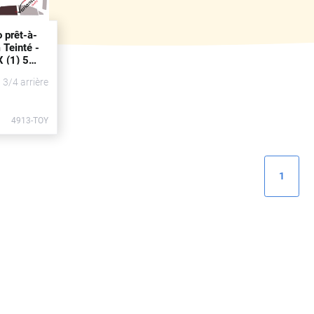
o prêt-à-
 Teinté -
 (1) 5
uis
2022)
t 3/4 arrière
4913-TOY
1