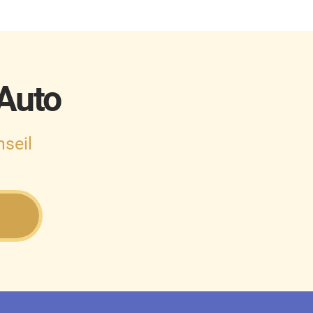
 Auto
seil