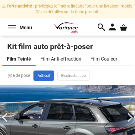
⚠️
Forte activité
: privilégiez le "mètre linéaire" pour une livraison rapide.
Délais détaillés sur la fiche produit.
Menu
Kit film auto prêt-à-poser
Marque
Film Teinté
Film Anti-effraction
Film Couleur
de
voiture
Honda
Civic
8
5
portes
(2006 - 2012)
Type de pose
Sélectionnez votre marque
Adhésif
Electrostatique
Je veux changer de véhicule
Modèle
Conseils
de
Sélectionnez votre modèle
pose
:
L'adhérence
Carrosserie
du
film
Sélectionnez votre carrosserie
sur
le