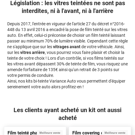
Législation : les vitres teintées ne sont pas
interdites, ni à l'avant, ni à l'arrière
Depuis 2017, l'entrée en vigueur de l'article 27 du décret n°2016-
448 du 13 avril 2016 a encadré la pose de film teinté sur les vitres
auto. En effet, celui-ci préconise de choisir un film teinté laissant
passer au minimum 70% de lumière visible. Cependant cette règle
ne s'applique que sur les
vitrages avant
de votre véhicule. Ainsi,
sur les
vitres arrière
, vous pourrez vous faire plaisir et choisir la
teinte de votre choix ! Lors d'un contrôle, si vos films teintés sur
les vitres avant dépassent 30% de teinte de film, vous risquez une
amende forfaitaire de 135€ ainsi qu'un retrait de 3 points sur
votre permis de conduire.
Ainsi, nos kits bi-teinte Variance Auto vous permettent d'équiper
sereinement votre auto alors profitez-en !
Les clients ayant acheté un kit ont aussi
acheté
Film teinté phare noir clair
Film covering carbone noir
Meilleure vente
Meilleure vente