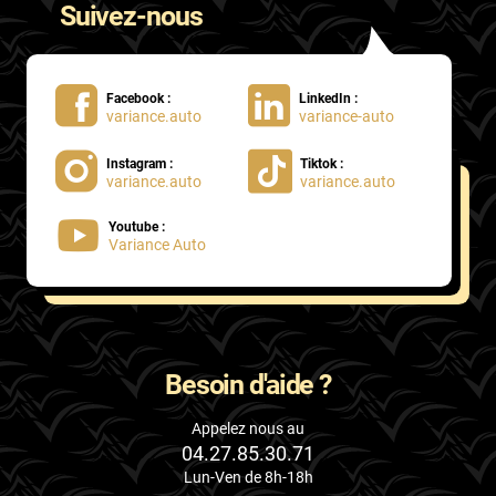
Suivez-nous
Facebook :
LinkedIn :
variance.auto
variance-auto
Instagram :
Tiktok :
variance.auto
variance.auto
Youtube :
Variance Auto
Besoin d'aide ?
Appelez nous au
04.27.85.30.71
Lun-Ven de 8h-18h