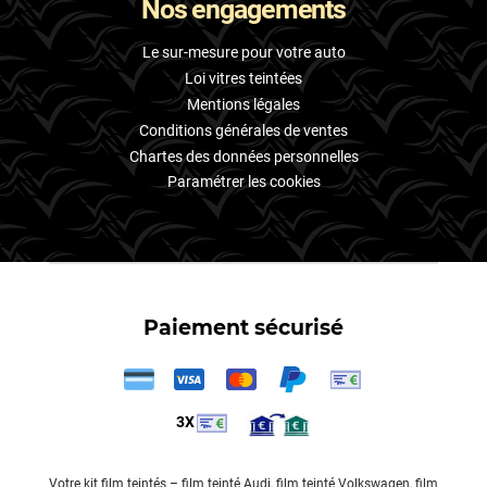
Nos engagements
Le sur-mesure pour votre auto
Loi vitres teintées
Mentions légales
Conditions générales de ventes
Chartes des données personnelles
Paramétrer les cookies
Paiement sécurisé
3X
Votre
kit film teintés
–
film teinté Audi
,
film teinté Volkswagen
,
film