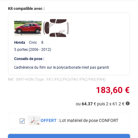
Kit compatible avec :
Honda
Civic
8
5
portes
(2006 - 2012)
Conseils de pose :
L'adhérence du film sur le polycarbonate n'est pas garanti
Ref :
0997-HON
(Type :
FK1/FK2/FK3/FN1/FN2/FN3/FN4
)
183
,60
€
ou
64.37
€ puis 2 x
61.2
€
OFFERT
:
Lot matériel de pose CONFORT