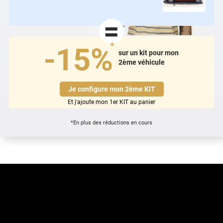
=
*
-15%
sur un kit pour mon
2ème véhicule
Je configure mon 2ème KIT
Et j'ajoute mon 1er KIT au panier
*En plus des réductions en cours