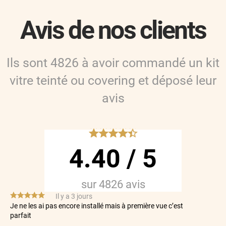
Avis de nos clients
Ils sont
4826
à avoir commandé
un kit
vitre teinté ou covering
et déposé leur
avis
*****
4.40
/
5
sur
4826
avis
*****
Il y a 3 jours
Je ne les ai pas encore installé mais à première vue c’est
parfait