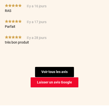
*****
Il y a 16 jours
RAS
*****
Il y a 17 jours
Parfait
*****
Il y a 28 jours
très bon produit
*****
Il y a 30 jours
Possibilité de s’y reprendre plusieurs fois donc au final le
rendu est nikel
Voir tous les avis
*****
Il y a 69 jours
Filme de tres bonne qualité et coupe parfaite
Laisser un avis Google
*****
Il y a 74 jours
Facilité de pose. Qualité du film.
*****
Il y a 91 jours