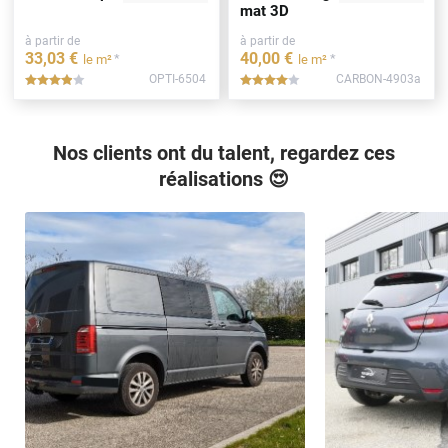
mat 3D
à partir de
à partir de
33
,03
€
40
,00
€
*
*
le m²
le m²
OPTI-6504
CARBON-4903a
*****
*****
Nos clients ont du talent, regardez ces
réalisations 😍