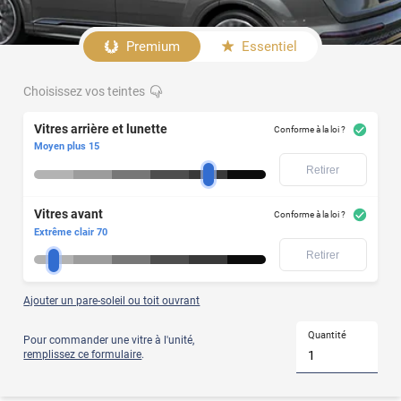
polycarbonate
n'est
Afficher
pas
le
garanti
Premium
Essentiel
produit
Vitres
Choisissez vos teintes
Votre
arrière
modèle
et
de
Vitres arrière et lunette
lunette
Conforme à la loi ?
voiture
Moyen plus 15
ne
Retirer
figure
pas
dans
Vitres avant
notre
Conforme à la loi ?
liste
Extrême clair 70
?
Retirer
Alors
optez
pour
Vitres
le
Ajouter un pare-soleil ou toit ouvrant
film
avant
teinté
Quantité
Pour commander une vitre à l'unité,
à
remplissez ce formulaire
.
la
découpe