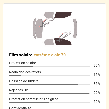
Parfait.
*****
Il y a 458 jours
Super bien emballé
*****
Il y a 459 jours
Pose difficile sur la première vitre mais facile sur les autres
lorsqu’on a compris le fonctionnement.
*****
Il y a 465 jours
rien a redire tres bien
Film solaire
extrême clair 70
Protection solaire
*****
Il y a 465 jours
30 %
Se pose bien
Réduction des reflets
15 %
*****
Il y a 490 jours
Passage de lumière
85 %
Je recommande Article bien emballé Envoi rapide La coupe est
nickel Très Facile a appliquer Je suis satisfait
Rejet des UV
99 %
Protection contre le bris de glace
*****
Il y a 490 jours
50 %
juste faut pas ce tromper de sens mais heureusement j ai pu
Confidentialité