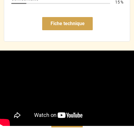
elever et mettre du bon côté la vitre latérale n est pas un
15 %
rectangle parfait j avais un petit peux de jour au nouveau de
petit point noir de la vitre mais j ai inverser le sens et c est
rentré dans l orde
Fiche technique