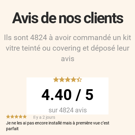
Avis de nos clients
Ils sont
4824
à avoir commandé
un kit
vitre teinté ou covering
et déposé leur
avis
*****
4.40
/
5
sur
4824
avis
*****
Il y a 2 jours
Je ne les ai pas encore installé mais à première vue c’est
parfait