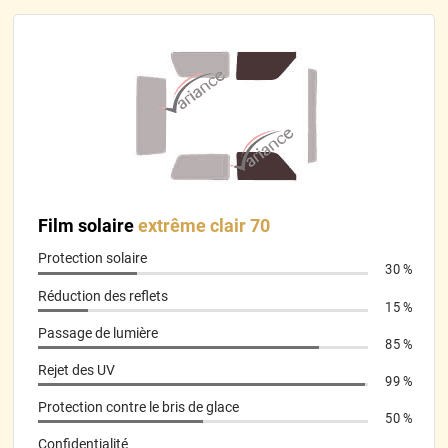
Parfait.
*****
Il y a 458 jours
Super bien emballé
*****
Il y a 458 jours
Pose difficile sur la première vitre mais facile sur les autres
lorsqu’on a compris le fonctionnement.
*****
Il y a 464 jours
rien a redire tres bien
Film solaire
extrême clair 70
Protection solaire
*****
Il y a 464 jours
30 %
Se pose bien
Réduction des reflets
15 %
*****
Il y a 489 jours
Passage de lumière
85 %
Je recommande Article bien emballé Envoi rapide La coupe est
nickel Très Facile a appliquer Je suis satisfait
Rejet des UV
99 %
Protection contre le bris de glace
*****
Il y a 489 jours
50 %
juste faut pas ce tromper de sens mais heureusement j ai pu
Confidentialité