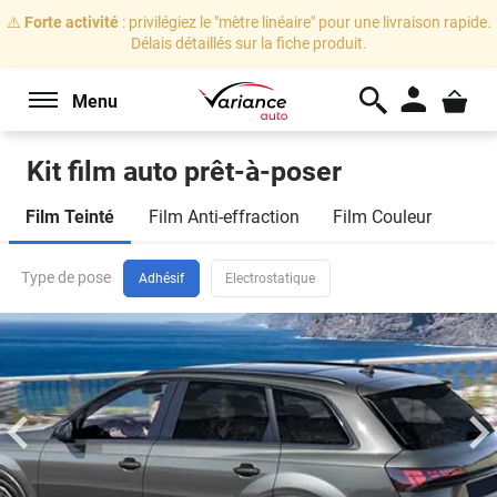
⚠️
Forte activité
: privilégiez le "mètre linéaire" pour une livraison rapide.
Délais détaillés sur la fiche produit.
Menu
Kit film auto prêt-à-poser
Marque
Film Teinté
Film Anti-effraction
Film Couleur
de
voiture
Lada
Niva
3
portes
(1992 - 2019)
Type de pose
Sélectionnez votre marque
Adhésif
Electrostatique
Je veux changer de véhicule
Modèle
Conseils
de
Sélectionnez votre modèle
pose
:
Joints
Carrosserie
en
caoutchouc
Sélectionnez votre carrosserie
:
à