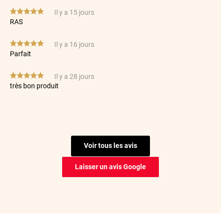
*****
Il y a 15 jours
RAS
*****
Il y a 16 jours
Parfait
*****
Il y a 28 jours
très bon produit
*****
Il y a 29 jours
Possibilité de s’y reprendre plusieurs fois donc au final le
rendu est nikel
Voir tous les avis
*****
Il y a 68 jours
Filme de tres bonne qualité et coupe parfaite
Laisser un avis Google
*****
Il y a 73 jours
Facilité de pose. Qualité du film.
*****
Il y a 90 jours