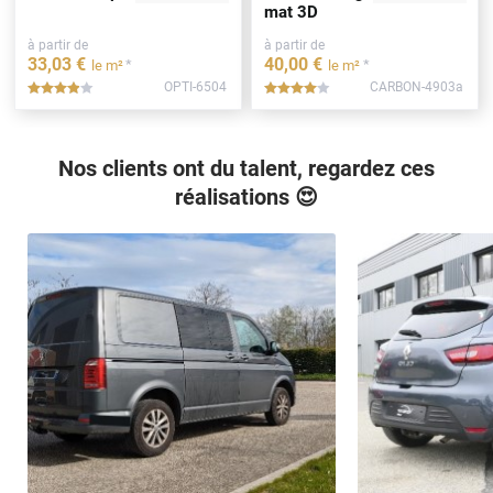
mat 3D
à partir de
à partir de
33
,03
€
40
,00
€
*
*
le m²
le m²
OPTI-6504
CARBON-4903a
*****
*****
Nos clients ont du talent, regardez ces
réalisations 😍