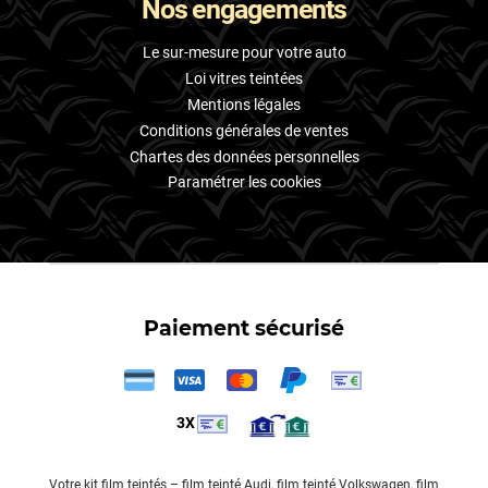
Nos engagements
Le sur-mesure pour votre auto
Loi vitres teintées
Mentions légales
Conditions générales de ventes
Chartes des données personnelles
Paramétrer les cookies
Paiement sécurisé
3X
Votre
kit film teintés
–
film teinté Audi
,
film teinté Volkswagen
,
film