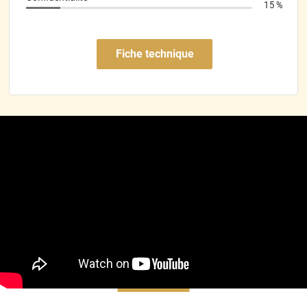
elever et mettre du bon côté la vitre latérale n est pas un
15 %
rectangle parfait j avais un petit peux de jour au nouveau de
petit point noir de la vitre mais j ai inverser le sens et c est
rentré dans l orde
Fiche technique