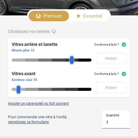
démonter
avant
Afficher
l'application
le
du
Premium
Essentiel
produit
film
Choisissez vos teintes
Vitres
Votre
modèle
arrière
de
Vitres arrière et lunette
et
Conforme à la loi ?
voiture
lunette
Moyen plus 15
ne
Retirer
figure
pas
dans
Vitres avant
notre
Conforme à la loi ?
liste
Extrême clair 70
?
Retirer
Alors
optez
pour
le
Ajouter un pare-soleil ou toit ouvrant
Vitres
film
avant
teinté
Quantité
Pour commander une vitre à l'unité,
à
remplissez ce formulaire
.
la
découpe