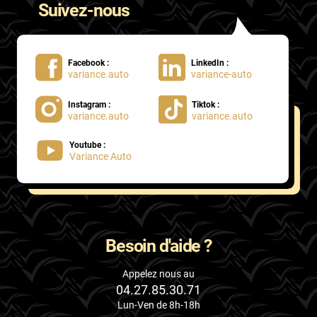
Suivez-nous
Facebook :
LinkedIn :
variance.auto
variance-auto
Instagram :
Tiktok :
variance.auto
variance.auto
Youtube :
Variance Auto
Besoin d'aide ?
Appelez nous au
04.27.85.30.71
Lun-Ven de 8h-18h