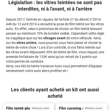
Législation : les vitres teintées ne sont pas
interdites, ni à l'avant, ni à l'arrière
Depuis 2017, l'entrée en vigueur de l'article 27 du décret n°2016-
448 du 13 avril 2016 a encadré la pose de film teinté sur les vitres
auto. En effet, celui-ci préconise de choisir un film teinté laissant
passer au minimum 70% de lumière visible. Cependant cette règle
ne s'applique que sur les
vitrages avant
de votre véhicule. Ainsi,
sur les
vitres arrière
, vous pourrez vous faire plaisir et choisir la
teinte de votre choix ! Lors d'un contrôle, si vos films teintés sur
les vitres avant dépassent 30% de teinte de film, vous risquez une
amende forfaitaire de 135€ ainsi qu'un retrait de 3 points sur
votre permis de conduire.
Ainsi, nos kits bi-teinte Variance Auto vous permettent d'équiper
sereinement votre auto alors profitez-en !
Les clients ayant acheté un kit ont aussi
acheté
Film teinté phare noir clair
Film covering carbone noir
Meilleure vente
Meilleure vente