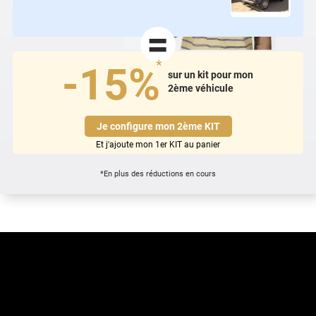
=
*
-15%
sur un kit pour mon
2ème véhicule
Je configure mon 2ème KIT
Et j'ajoute mon 1er KIT au panier
*En plus des réductions en cours