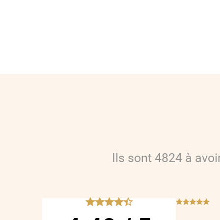
Ils sont
4824
à avo
*****
***