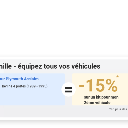
ille - équipez tous vos véhicules
*
-15%
pour
Plymouth Acclaim
=
Berline 4
portes
(1989 - 1995)
sur un kit pour mon
2ème véhicule
*En plus des