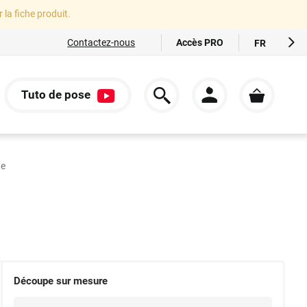
r la fiche produit.
Accès PRO
Contactez-nous
FR
EN
ES
Tuto de pose
IT
S
DE
te
Découpe sur mesure