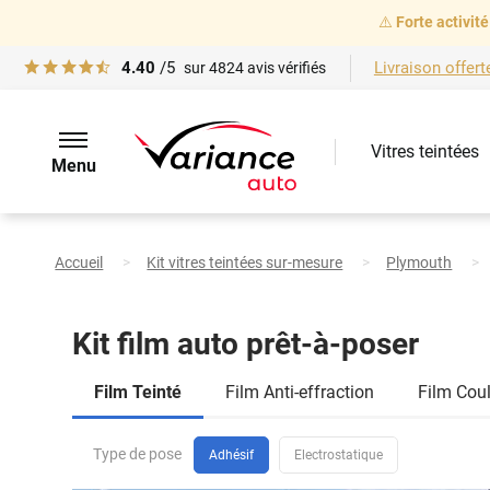
⚠️
Forte activité
4.40
/5
Livraison offert
sur
4824
avis vérifiés
Vitres teintées
Menu
Marque
de
voiture
Plymouth
Acclaim
Accueil
Kit vitres teintées sur-mesure
Plymouth
Berline 4
portes
(1989 -
Sélectionnez votre marque
1995)
Je veux changer de véhicule
Modèle
Kit film auto prêt-à-poser
Sélectionnez votre modèle
Vitres
arrière
Film Teinté
Film Anti-effraction
Film Cou
et
Carrosserie
lunette
Sélectionnez votre carrosserie
Type de pose
Adhésif
Electrostatique