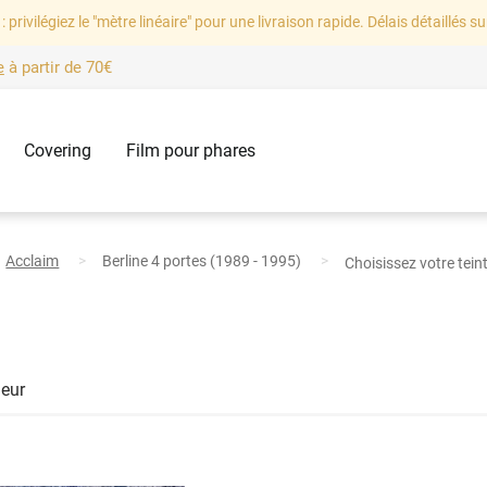
: privilégiez le "mètre linéaire" pour une livraison rapide. Délais détaillés su
e
à partir de
70€
Covering
Film pour phares
Acclaim
Berline 4
portes
(1989 - 1995)
Choisissez votre tein
leur