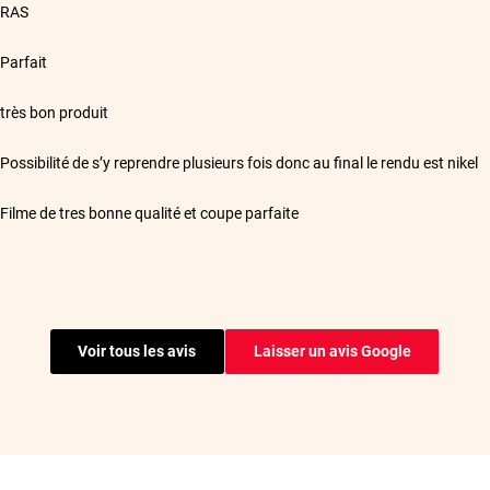
**
RAS
**
Parfait
**
très bon produit
**
Possibilité de s’y reprendre plusieurs fois donc au final le rendu est nikel
**
Filme de tres bonne qualité et coupe parfaite
**
Facilité de pose. Qualité du film.
**
Rapide et très facile à poser
Voir tous les avis
Laisser un avis Google
**
J'ai acheté des films anti effraction pour mon fourgon, bon rapport qualité 
appliquer que des films teinté, le résultat est concluant.
**
Film anti effraction parfait pour protéger son véhicule.
**
Superbe produit rien à dire