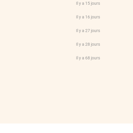
Il y a 15 jours
Il y a 16 jours
Il y a 27 jours
Il y a 28 jours
Il y a 68 jours
Il y a 73 jours
Il y a 90 jours
prix. Un peu plus difficile à
Il y a 92 jours
Il y a 112 jours
Il y a 120 jours