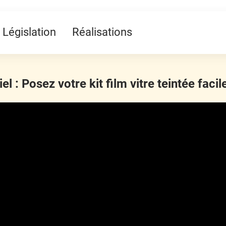
Législation
Réalisations
iel : Posez votre kit film vitre teintée faci