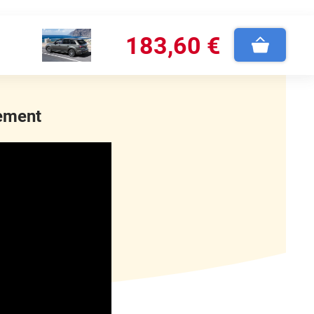
183
,60
€
lement