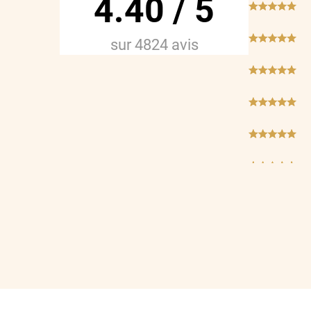
4.40
/
5
***
***
sur
4824
avis
***
***
***
***
***
***
***
***