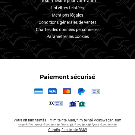
Le sur-mesure pour votre auto
Loi vitres teintées
Mentions légales
Conditions générales de ventes
Chartes des données personnelles
Paramétrer les cookies
Paiement sécurisé
3X
Votre
kit film teintés
–
film teinté Audi
,
film teinté Volkswagen
,
film
teinté Peugeot
,
film teinté Renault
,
film teinté Seat
,
film teinté
Citroën
,
film teinté BMW