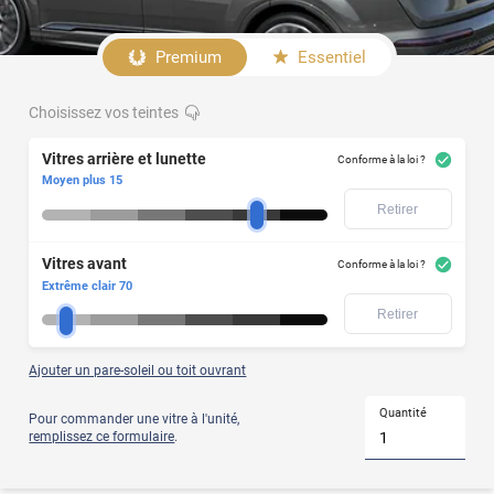
Afficher
le
Premium
Essentiel
produit
Choisissez vos teintes
Votre
modèle
Vitres
de
Vitres arrière et lunette
avant
Conforme à la loi ?
voiture
Moyen plus 15
ne
Retirer
figure
pas
dans
Vitres avant
notre
Conforme à la loi ?
liste
Extrême clair 70
?
Retirer
Alors
optez
pour
le
Ajouter un pare-soleil ou toit ouvrant
film
teinté
Quantité
Pour commander une vitre à l'unité,
à
remplissez ce formulaire
.
la
découpe