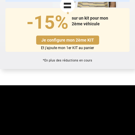
=
*
-15%
sur un kit pour mon
2ème véhicule
Je configure mon 2ème KIT
Et j'ajoute mon 1er KIT au panier
*En plus des réductions en cours