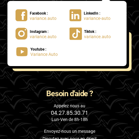
Facebook :
LinkedIn :
variance.auto
variance-auto
Instagram :
Tiktok :
variance.auto
variance.auto
Youtube :
Variance Auto
Besoin d'aide ?
Appelez nous au
04.27.85.30.71
Lun-Ven de 8h-18h
Envoyez-nous un message
Discutez avec nous en direct