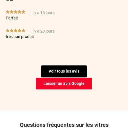
*****
Il y a 16 jours
Parfait
*****
Il y a 28 jours
très bon produit
*****
Il y a 29 jours
Possibilité de s’y reprendre plusieurs fois donc au final le
rendu est nikel
Voir tous les avis
*****
Il y a 69 jours
Filme de tres bonne qualité et coupe parfaite
Laisser un avis Google
*****
Il y a 73 jours
Facilité de pose. Qualité du film.
*****
Il y a 90 jours
Rapide et très facile à poser
Questions fréquentes sur les vitres