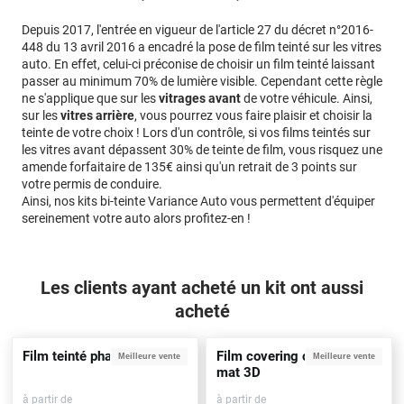
Depuis 2017, l'entrée en vigueur de l'article 27 du décret n°2016-
448 du 13 avril 2016 a encadré la pose de film teinté sur les vitres
auto. En effet, celui-ci préconise de choisir un film teinté laissant
passer au minimum 70% de lumière visible. Cependant cette règle
ne s'applique que sur les
vitrages avant
de votre véhicule. Ainsi,
sur les
vitres arrière
, vous pourrez vous faire plaisir et choisir la
teinte de votre choix ! Lors d'un contrôle, si vos films teintés sur
les vitres avant dépassent 30% de teinte de film, vous risquez une
amende forfaitaire de 135€ ainsi qu'un retrait de 3 points sur
votre permis de conduire.
Ainsi, nos kits bi-teinte Variance Auto vous permettent d'équiper
sereinement votre auto alors profitez-en !
Les clients ayant acheté un kit ont aussi
acheté
Film teinté phare noir clair
Film covering carbone noir
Meilleure vente
Meilleure vente
mat 3D
à partir de
à partir de