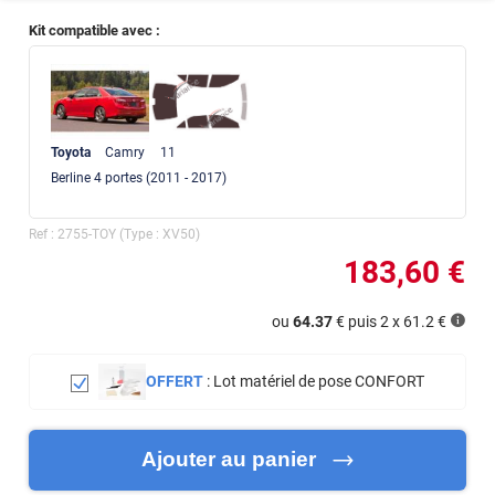
Kit compatible avec :
Toyota
Camry
11
Berline 4
portes
(2011 - 2017)
Ref :
2755-TOY
(Type :
XV50
)
183
,60
€
ou
64.37
€ puis 2 x
61.2
€
OFFERT
:
Lot matériel de pose CONFORT
Ajouter au panier