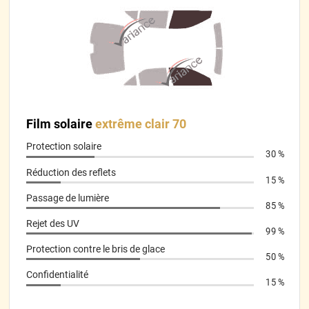
*****
Il y a 458 jours
Super bien emballé
*****
Il y a 459 jours
Pose difficile sur la première vitre mais facile sur les autres
lorsqu’on a compris le fonctionnement.
*****
Il y a 465 jours
rien a redire tres bien
Film solaire
extrême clair 70
Protection solaire
*****
Il y a 465 jours
30 %
Se pose bien
Réduction des reflets
15 %
*****
Il y a 489 jours
Passage de lumière
85 %
Je recommande Article bien emballé Envoi rapide La coupe est
nickel Très Facile a appliquer Je suis satisfait
Rejet des UV
99 %
Protection contre le bris de glace
*****
Il y a 490 jours
50 %
juste faut pas ce tromper de sens mais heureusement j ai pu
Confidentialité
elever et mettre du bon côté la vitre latérale n est pas un
15 %
rectangle parfait j avais un petit peux de jour au nouveau de
petit point noir de la vitre mais j ai inverser le sens et c est