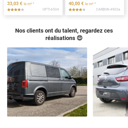
33
,03
€
40
,00
€
*
*
le m²
le m²
OPTI-6504
CARBON-4903a
*****
*****
Nos clients ont du talent, regardez ces
réalisations 😍