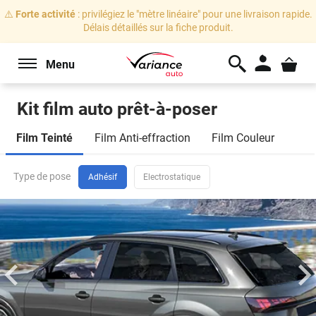
⚠️
Forte activité
: privilégiez le "mètre linéaire" pour une livraison rapide.
Délais détaillés sur la fiche produit.
Menu
Kit film auto prêt-à-poser
Marque
Film Teinté
Film Anti-effraction
Film Couleur
de
voiture
Toyota
Camry
11
Berline 4
portes
(2011 -
Type de pose
Sélectionnez votre marque
Adhésif
Electrostatique
2017)
Je veux changer de véhicule
Modèle
Sélectionnez votre modèle
Vitres
arrière
et
Carrosserie
lunette
Sélectionnez votre carrosserie