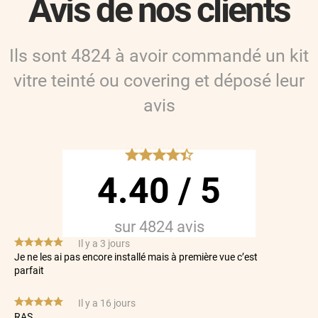
Avis de nos clients
Ils sont
4824
à avoir commandé
un kit
vitre teinté ou covering
et déposé leur
avis
*****
4.40
/
5
sur
4824
avis
*****
Il y a 3 jours
Je ne les ai pas encore installé mais à première vue c’est
parfait
*****
Il y a 16 jours
RAS