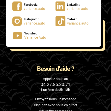
Facebook :
LinkedIn :
variance.auto
variance-auto
Instagram :
Tiktok :
variance.auto
variance.auto
Youtube :
Variance Auto
Besoin d'aide ?
Appelez nous au
04.27.85.30.71
Lun-Ven de 8h-18h
Envoyez-nous un message
Discutez avec nous en direct
Suivre ma commande