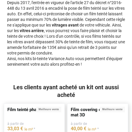
Depuis 2017, l'entrée en vigueur de l'article 27 du décret n°2016-
448 du 13 avril 2016 a encadré la pose de film teinté sur les vitres
auto. En effet, celui-ci préconise de choisir un film teinté laissant
passer au minimum 70% de lumière visible. Cependant cette règle
ne s'applique que sur les
vitrages avant
de votre véhicule. Ainsi,
sur les
vitres arrière
, vous pourrez vous faire plaisir et choisir la
teinte de votre choix ! Lors d'un contrôle, si vos films teintés sur
les vitres avant dépassent 30% de teinte de film, vous risquez une
amende forfaitaire de 135€ ainsi qu'un retrait de 3 points sur
votre permis de conduire.
Ainsi, nos kits bi-teinte Variance Auto vous permettent d'équiper
sereinement votre auto alors profitez-en !
Les clients ayant acheté un kit ont aussi
acheté
Film teinté phare noir clair
Film covering carbone noir
Meilleure vente
Meilleure vente
mat 3D
à partir de
à partir de
33
,03
€
40
,00
€
*
*
le m²
le m²