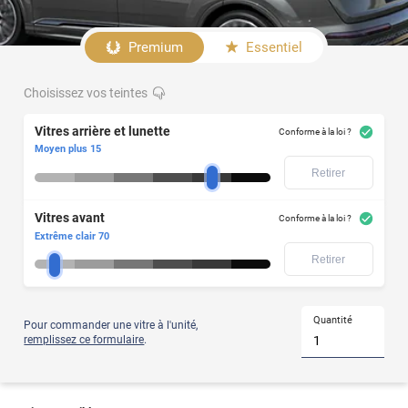
Afficher
le
Premium
Essentiel
produit
Choisissez vos teintes
Votre
Vitres
modèle
avant
de
Vitres arrière et lunette
Conforme à la loi ?
voiture
Moyen plus 15
ne
Retirer
figure
pas
dans
Vitres avant
notre
Conforme à la loi ?
liste
Extrême clair 70
?
Retirer
Alors
optez
pour
le
film
Quantité
Pour commander une vitre à l'unité,
teinté
remplissez ce formulaire
.
à
la
découpe