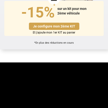
*
-15%
sur un kit pour mon
2ème véhicule
Je configure mon 2ème KIT
Et j'ajoute mon 1er KIT au panier
*En plus des réductions en cours