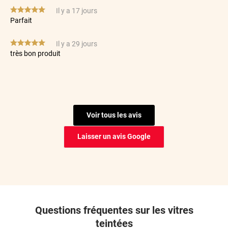
*****
Il y a 17 jours
Parfait
*****
Il y a 29 jours
très bon produit
*****
Il y a 30 jours
Possibilité de s’y reprendre plusieurs fois donc au final le
rendu est nikel
Voir tous les avis
*****
Il y a 69 jours
Filme de tres bonne qualité et coupe parfaite
Laisser un avis Google
*****
Il y a 74 jours
Facilité de pose. Qualité du film.
*****
Il y a 91 jours
Rapide et très facile à poser
Questions fréquentes sur les vitres
*****
Il y a 93 jours
teintées