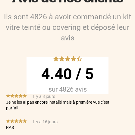
Ils sont
4826
à avoir commandé
un kit
vitre teinté ou covering
et déposé leur
avis
*****
4.40
/
5
sur
4826
avis
*****
Il y a 3 jours
Je ne les ai pas encore installé mais à première vue c’est
parfait
*****
Il y a 16 jours
RAS