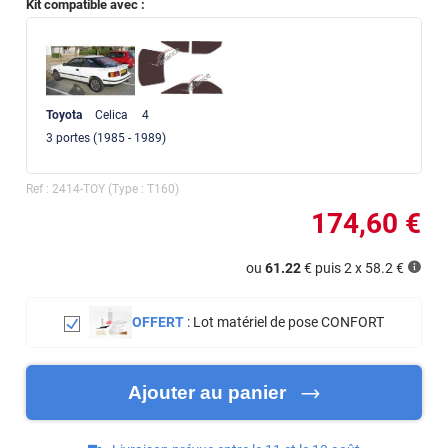
Kit compatible avec :
Toyota
Celica
4
3
portes
(1985 - 1989)
Ref :
2414-TOY
(Type :
T160
)
174
,60
€
ou
61.22
€ puis 2 x
58.2
€
OFFERT
:
Lot matériel de pose CONFORT
Ajouter au panier