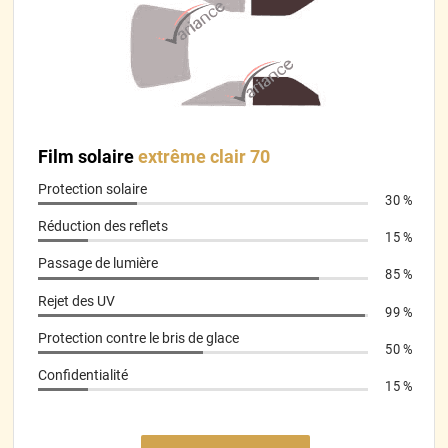
Super bien emballé
*****
Il y a 459 jours
Pose difficile sur la première vitre mais facile sur les autres
lorsqu’on a compris le fonctionnement.
*****
Il y a 465 jours
rien a redire tres bien
Film solaire
extrême clair 70
Protection solaire
*****
Il y a 465 jours
30 %
Se pose bien
Réduction des reflets
15 %
*****
Il y a 490 jours
Passage de lumière
85 %
Je recommande Article bien emballé Envoi rapide La coupe est
nickel Très Facile a appliquer Je suis satisfait
Rejet des UV
99 %
Protection contre le bris de glace
*****
Il y a 490 jours
50 %
juste faut pas ce tromper de sens mais heureusement j ai pu
Confidentialité
elever et mettre du bon côté la vitre latérale n est pas un
15 %
rectangle parfait j avais un petit peux de jour au nouveau de
petit point noir de la vitre mais j ai inverser le sens et c est
rentré dans l orde