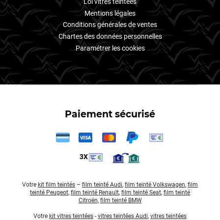
Loi vitres teintées
Mentions légales
Conditions générales de ventes
Chartes des données personnelles
Paramétrer les cookies
Paiement sécurisé
3X
Votre
kit film teintés
–
film teinté Audi
,
film teinté Volkswagen
,
film
teinté Peugeot
,
film teinté Renault
,
film teinté Seat
,
film teinté
Citroën
,
film teinté BMW
Votre
kit vitres teintées
-
vitres teintées Audi
,
vitres teintées