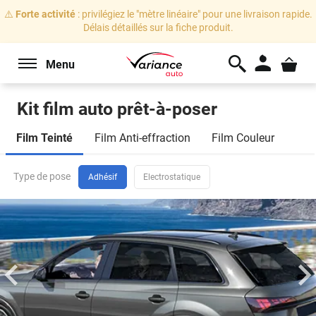
⚠️
Forte activité
: privilégiez le "mètre linéaire" pour une livraison rapide.
Délais détaillés sur la fiche produit.
Menu
Kit film auto prêt-à-poser
Marque
Film Teinté
Film Anti-effraction
Film Couleur
de
voiture
Toyota
Celica
4
3
portes
(1985 - 1989)
Type de pose
Sélectionnez votre marque
Adhésif
Electrostatique
Je veux changer de véhicule
Modèle
Vitres
Sélectionnez votre modèle
arrière
et
lunette
Carrosserie
Sélectionnez votre carrosserie