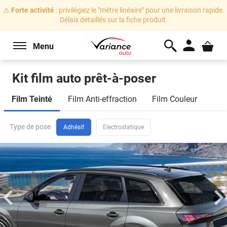
⚠️
Forte activité
: privilégiez le "mètre linéaire" pour une livraison rapide.
Délais détaillés sur la fiche produit.
Menu
Kit film auto prêt-à-poser
Marque
Film Teinté
Film Anti-effraction
Film Couleur
de
voiture
Toyota
Celica
5
3
portes
(1989 - 1993)
Type de pose
Sélectionnez votre marque
Adhésif
Electrostatique
Je veux changer de véhicule
Modèle
Vitres
Sélectionnez votre modèle
arrière
et
lunette
Carrosserie
Sélectionnez votre carrosserie