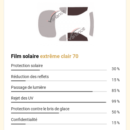
*****
Il y a 458 jours
Super bien emballé
*****
Il y a 459 jours
Pose difficile sur la première vitre mais facile sur les autres
lorsqu’on a compris le fonctionnement.
*****
Il y a 465 jours
rien a redire tres bien
Film solaire
extrême clair 70
*****
Il y a 465 jours
Protection solaire
30 %
Se pose bien
Réduction des reflets
15 %
*****
Il y a 490 jours
Passage de lumière
Je recommande Article bien emballé Envoi rapide La coupe est
85 %
nickel Très Facile a appliquer Je suis satisfait
Rejet des UV
99 %
*****
Il y a 490 jours
Protection contre le bris de glace
50 %
juste faut pas ce tromper de sens mais heureusement j ai pu
elever et mettre du bon côté la vitre latérale n est pas un
Confidentialité
15 %
rectangle parfait j avais un petit peux de jour au nouveau de
petit point noir de la vitre mais j ai inverser le sens et c est