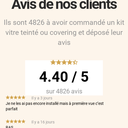
Avis de nos clients
Ils sont
4826
à avoir commandé
un kit
vitre teinté ou covering
et déposé leur
avis
*****
4.40
/
5
sur
4826
avis
*****
Il y a 3 jours
Je ne les ai pas encore installé mais à première vue c’est
parfait
*****
Il y a 16 jours
RAS