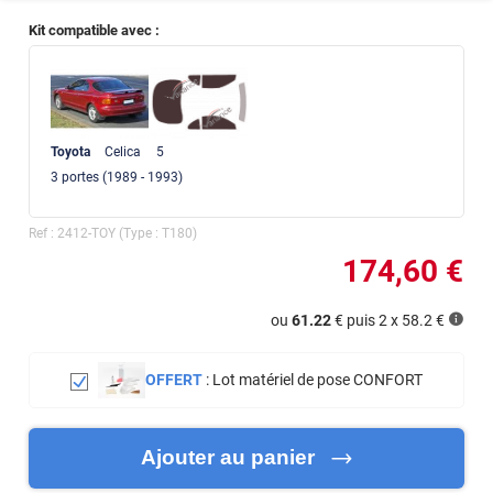
Kit compatible avec :
Toyota
Celica
5
3
portes
(1989 - 1993)
Ref :
2412-TOY
(Type :
T180
)
174
,60
€
ou
61.22
€ puis 2 x
58.2
€
OFFERT
:
Lot matériel de pose CONFORT
Ajouter au panier