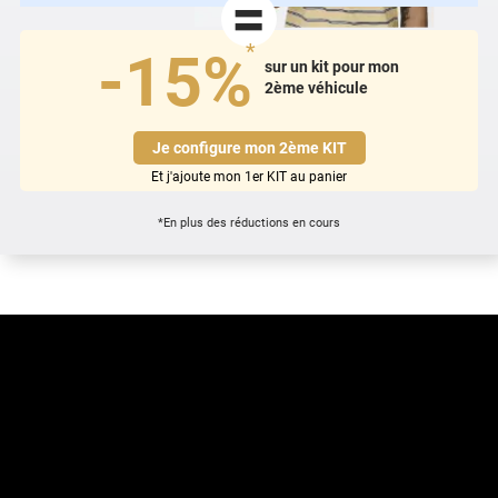
=
*
-15%
sur un kit pour mon
2ème véhicule
Je configure mon 2ème KIT
Et j'ajoute mon 1er KIT au panier
*En plus des réductions en cours