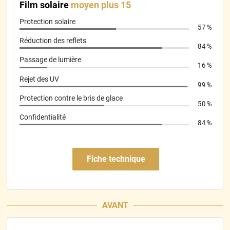
Film solaire
moyen plus 15
*****
Il y a 276 jours
Assombrissent réel. Dimensions du kit parfaites.
Protection solaire
57 %
Réduction des reflets
*****
Il y a 423 jours
84 %
Très satisfait des films de vitres Variance. La pose est
Passage de lumière
relativement facile à condition d’être méticuleux et de bien
16 %
suivre les instructions. Le produit est bien plus simple à poser
Rejet des UV
qu’un film classique non thermoformé, ce qui évite pas mal de
99 %
galères. Suite à une erreur de ma part sur le choix de teinte, le
Protection contre le bris de glace
service client a été réactif et m’a proposé une solution
50 %
adaptée, ce que j’ai vraiment apprécié. Au final, un très bon
Confidentialité
compromis entre qualité, facilité de pose et prix, largement
84 %
plus abordable que de passer par un professionnel.
*****
Il y a 425 jours
Fiche technique
Kit thermoformé de qualité professionnelle top 👍
*****
Il y a 439 jours
Super, 2 ème voiture que je fais avec vos produits à la coupe...
AVANT
Parfait.