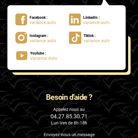
Facebook :
LinkedIn :
variance.auto
variance-auto
Instagram :
Tiktok :
variance.auto
variance.auto
Youtube :
Variance Auto
Besoin d'aide ?
Appelez nous au
04.27.85.30.71
Lun-Ven de 8h-18h
Envoyez-nous un message