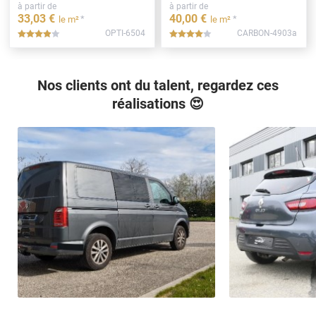
à partir de
à partir de
33
,03
€
40
,00
€
*
*
le m²
le m²
OPTI-6504
CARBON-4903a
*****
*****
Nos clients ont du talent, regardez ces
réalisations 😍