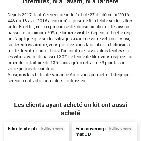
interdites, ni à l'avant, ni à l'arrière
Depuis 2017, l'entrée en vigueur de l'article 27 du décret n°2016-
448 du 13 avril 2016 a encadré la pose de film teinté sur les vitres
auto. En effet, celui-ci préconise de choisir un film teinté laissant
passer au minimum 70% de lumière visible. Cependant cette règle
ne s'applique que sur les
vitrages avant
de votre véhicule. Ainsi,
sur les
vitres arrière
, vous pourrez vous faire plaisir et choisir la
teinte de votre choix ! Lors d'un contrôle, si vos films teintés sur
les vitres avant dépassent 30% de teinte de film, vous risquez une
amende forfaitaire de 135€ ainsi qu'un retrait de 3 points sur
votre permis de conduire.
Ainsi, nos kits bi-teinte Variance Auto vous permettent d'équiper
sereinement votre auto alors profitez-en !
Les clients ayant acheté un kit ont aussi
acheté
Film teinté phare noir clair
Film covering carbone noir
Meilleure vente
Meilleure vente
mat 3D