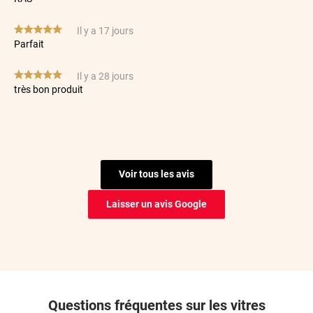
*****
Il y a 17 jours
Parfait
*****
Il y a 28 jours
très bon produit
*****
Il y a 30 jours
Possibilité de s’y reprendre plusieurs fois donc au final le
rendu est nikel
Voir tous les avis
*****
Il y a 69 jours
Filme de tres bonne qualité et coupe parfaite
Laisser un avis Google
*****
Il y a 74 jours
Facilité de pose. Qualité du film.
*****
Il y a 91 jours
Rapide et très facile à poser
Questions fréquentes sur les vitres