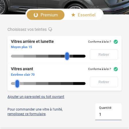
Afficher
le
Premium
Essentiel
produit
Choisissez vos teintes
Votre
Vitres
modèle
avant
de
Vitres arrière et lunette
Conforme à la loi ?
voiture
Moyen plus 15
ne
Retirer
figure
pas
dans
Vitres avant
notre
Conforme à la loi ?
liste
Extrême clair 70
?
Retirer
Alors
optez
pour
le
Ajouter un pare-soleil ou toit ouvrant
film
teinté
Quantité
Pour commander une vitre à l'unité,
à
remplissez ce formulaire
.
la
découpe