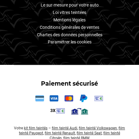
Le sur-mesure pour votre auto
Loi vitres teintées
Mentions légales
Conditions générales de ventes
Chartes des données personnelles
Paramétrer les cookies
Paiement sécurisé
3X
Votre
kit film teintés
–
film teinté Audi
,
film teinté Volkswagen
,
film
teinté Peugeot
,
film teinté Renault
,
film teinté Seat
,
film teinté
Citroën
,
film teinté BMW