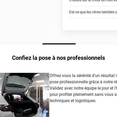
J'hésite sur le choix de mon kit
faci
Est-ce que les vitres teintées 
f
autorisée légalem
Confiez la pose à nos professionnels
article
Offrez-vous la sérénité d'un résultat
pose professionnelle grâce à notre r
Validez avec notre équipe le jour et l'
pour profiter pleinement sans vous s
techniques et logistiques.