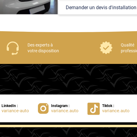
Demander un devis d'installation
Des experts à
Qualité
votre disposition
professi
LinkedIn :
Instagram :
Tiktok :
variance-auto
variance.auto
variance.auto