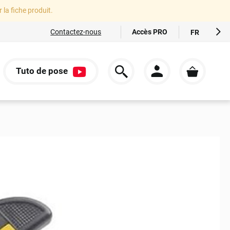
r la fiche produit.
Accès PRO
Contactez-nous
FR
EN
ES
Tuto de pose
IT
S
DE
s