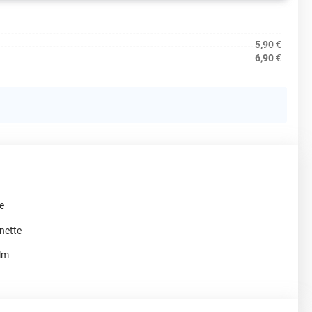
5,90
€
6,90
€
he
nette
ilm