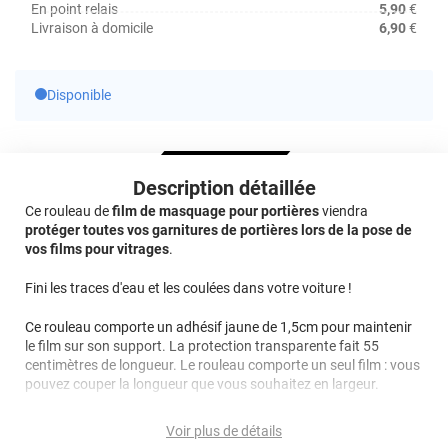
En point relais
5,90
€
Livraison à domicile
6,90
€
Disponible
Description détaillée
Ce rouleau de
film de masquage pour portières
viendra
protéger toutes vos garnitures de portières lors de la pose de
vos films pour vitrages
.
Fini les traces d'eau et les coulées dans votre voiture !
Ce rouleau comporte un adhésif jaune de 1,5cm pour maintenir
le film sur son support. La protection transparente fait 55
centimètres de longueur. Le rouleau comporte un seul film : vous
pouvez couper la longueur que vous souhaitez en largeur.
Ce produit est idéal pour
protéger les portières intérieures des
Voir plus de détails
petites voitures
(sportives, berlines, citadines...) lorsque vous