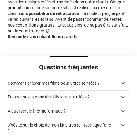
avec des designs créés et imprimés dans notre studio. Chaque
produit commandé sur notre site est réalisé aux mesures du
client
sans possibilité de rétractation
. La couleur perçue peut
varier suivant les écrans. Avant de passer commande, testez
nos échantillons gratuits ! Et évitez ainsi de ne pas être satisfait,
ou de vous tromper 😉
Demandez vos échantillons gratuits !
Questions fréquentes
Comment enlever mes films pour vitres teintées ?
Faites-vous la pose des kits vitres teintées ?
ici
À quoi sert le thermoformage ?
kits vitres teintées
J'hésite sur le choix de mon kit vitres teintées : que faire
faciliter la pose du film sur la vitre
?