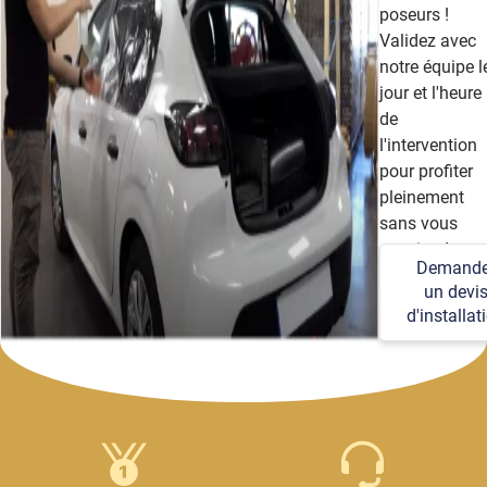
poseurs !
Validez avec
notre équipe l
jour et l'heure
de
l'intervention
pour profiter
pleinement
sans vous
soucier des
Demande
détails
un devi
techniques et
d'installat
logistiques.