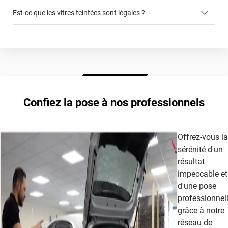
cet article
Est-ce que les vitres teintées sont légales ?
ce formulaire
autorisée légalement sur les vitres avant
film teinté
Extrême Clair 70
Confiez la pose à nos professionnels
cet article
Offrez-vous la
sérénité d'un
résultat
impeccable et
d'une pose
professionnel
grâce à notre
réseau de