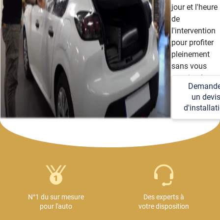
jour et l'heure
de
l'intervention
pour profiter
pleinement
sans vous
soucier des
Demande
détails
un devi
techniques et
d'installat
logistiques.
N°1 du sur mesure
Des experts à
pour l'auto
votre disposition