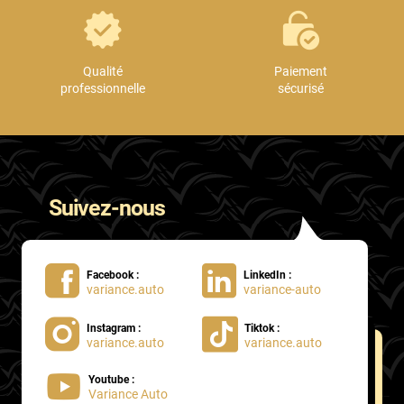
Qualité
Paiement
professionnelle
sécurisé
Suivez-nous
Facebook :
LinkedIn :
variance.auto
variance-auto
Instagram :
Tiktok :
variance.auto
variance.auto
Youtube :
Variance Auto