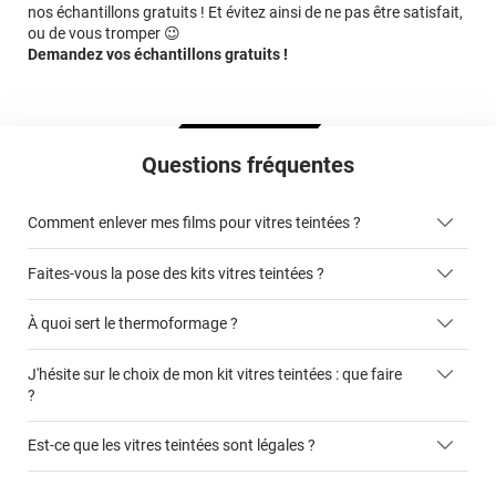
nos échantillons gratuits ! Et évitez ainsi de ne pas être satisfait,
ou de vous tromper 😉
Demandez vos échantillons gratuits !
Questions fréquentes
Comment enlever mes films pour vitres teintées ?
Faites-vous la pose des kits vitres teintées ?
ici
À quoi sert le thermoformage ?
kits vitres teintées
J'hésite sur le choix de mon kit vitres teintées : que faire
faciliter la pose du film sur la vitre
?
cet article
Est-ce que les vitres teintées sont légales ?
ce formulaire