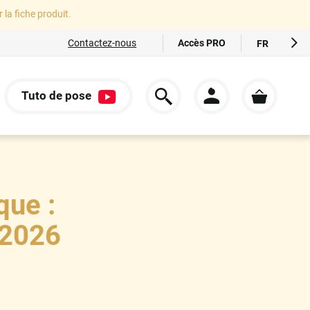
r la fiche produit.
Accès PRO
Contactez-nous
FR
EN
ES
Tuto de pose
IT
S
DE
que :
 2026