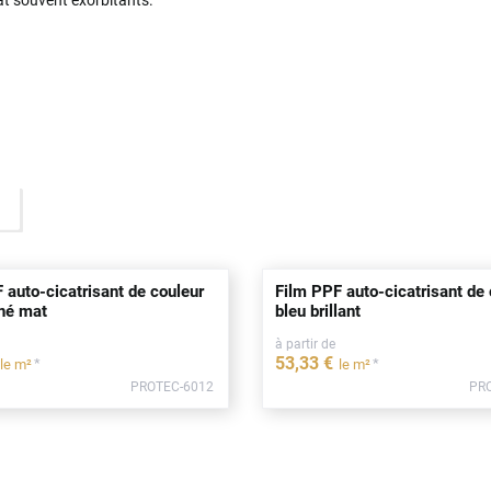
 auto-cicatrisant de couleur
Film PPF auto-cicatrisant de 
iné mat
bleu brillant
à partir de
53
,33
€
*
*
le m²
le m²
PROTEC-6012
PR