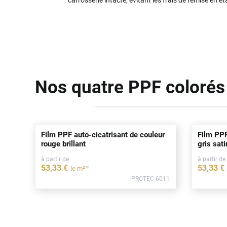
Nos quatre PPF colorés
Film PPF auto-cicatrisant de couleur
Film PPF
rouge brillant
gris sat
à partir de
à partir de
53
,33
€
53
,33
€
*
le m²
PROTEC-6011