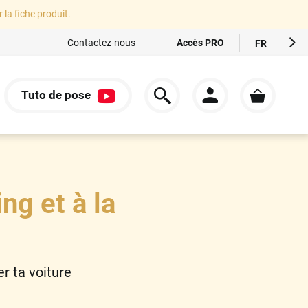
r la fiche produit.
Accès PRO
Contactez-nous
FR
EN
ES
Tuto de pose
IT
S
DE
ng et à la
er ta voiture