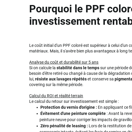
Pourquoi le PPF coloré
investissement rentab
Le coût initial d'un PPF coloré est supérieur à celui d'un 
matériaux. Mais, il s'avère bien plus avantageux à long t
Analyse du coût et durabilité sur 5 ans
Si on calcule la
stabilité dans le temps
sur une période d
besoin d'être retiré ou changé à cause de la dégradation
lui,
résiste aux lavages répétés
et conserve sa
pigmenta
covering sur la même période.
Calcul du ROI et réalité terrain
Le calcul du retour sur investissement est simple :
Protection du vernis d'origine :
En appliquant ce fil
Évitement d'une peinture complète
: Avant la rev
peinture neuve pour corriger les impacts de gravill
Zéro pénalité de leasing :
Lors de la restitution de
carrosserie intacte, évitant les frais de remise en é