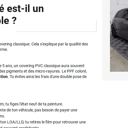
 est-il un
le ?
covering classique. Cela s'explique par la qualité des
erme.
e 5 ans, un covering PVC classique aura souvent
 des pigments et des micro-rayures. Le PPF coloré,
tion
. Tu évites ainsi les frais d'une double pose de
m, tu figes l'état neuf de ta peinture.
ente de ton véhicule, pas besoin de payer une
ons.
 ton LOA/LLD, tu retires le film pour retrouver une
tat souvent exorbitants.