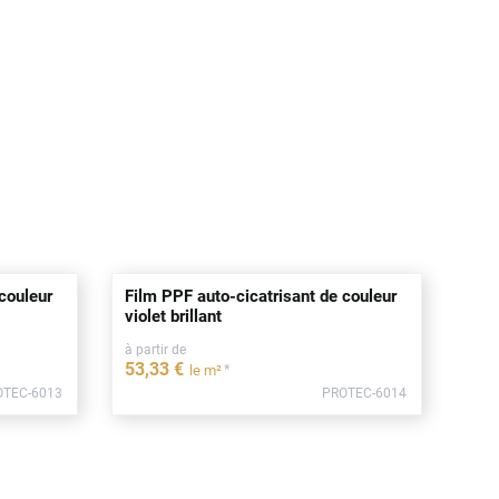
couleur
Film PPF auto-cicatrisant de couleur
violet brillant
à partir de
53
,33
€
*
le m²
OTEC-6013
PROTEC-6014