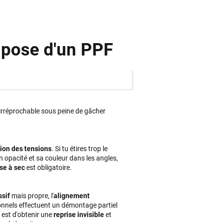
a pose d'un PPF
irréprochable sous peine de gâcher
ion des tensions
. Si tu étires trop le
n opacité et sa couleur dans les angles,
se à sec
est obligatoire.
ssif
mais propre, l'
alignement
onnels effectuent un démontage partiel
 est d'obtenir une
reprise invisible
et