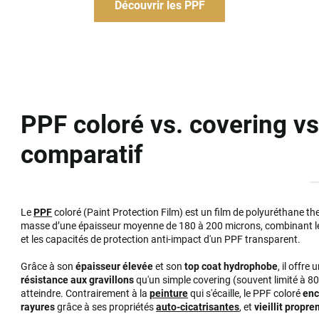
Découvrir les PPF
PPF coloré vs. covering vs
comparatif
Le
PPF
coloré (Paint Protection Film) est un film de polyuréthane t
masse d’une épaisseur moyenne de 180 à 200 microns, combinant le
et les capacités de protection anti-impact d'un PPF transparent.
Grâce à son
épaisseur élevée
et son
top coat hydrophobe
, il offre
résistance aux gravillons
qu'un simple covering (souvent limité à 8
atteindre. Contrairement à la
peinture
qui s'écaille, le PPF coloré
enc
rayures
grâce à ses propriétés
auto-cicatrisantes
, et
vieillit propr