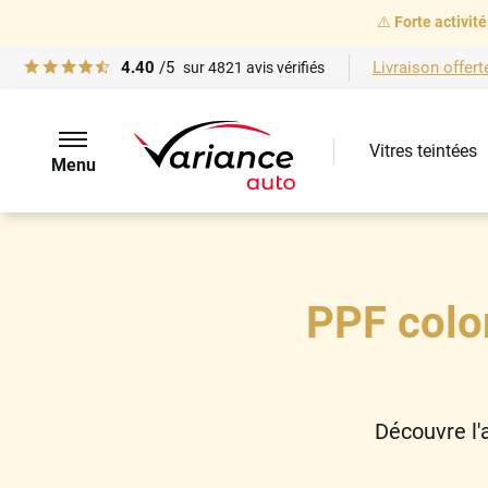
⚠️
Forte activité
4.40
/5
Livraison offert
sur
4821
avis vérifiés
Vitres teintées
Menu
PPF color
Découvre l'a