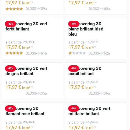
17
,97
€
17
,97
€
*
*
le m²
le m²
GLOSS-4459a
GLOSS-4460a
*****
Film covering 3D vert
Film covering 3D
-
40
%
-
40
%
forêt brillant
blanc brillant irisé
bleu
29
,95
€
29
,95
€
à partir de
à partir de
17
,97
€
17
,97
€
*
*
le m²
le m²
GLOSS-4461a
GLOSS-4462a
*****
*****
Film covering 3D vert
Film covering 3D
-
40
%
-
40
%
de gris brillant
corail brillant
29
,95
€
29
,95
€
à partir de
à partir de
17
,97
€
17
,97
€
*
*
le m²
le m²
GLOSS-4435a
GLOSS-4436a
Film covering 3D
Film covering 3D vert
-
40
%
-
40
%
flamant rose brillant
militaire brillant
29
,95
€
29
,95
€
à partir de
à partir de
17
,97
€
17
,97
€
*
*
le m²
le m²