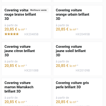
Covering voiture
Covering voiture
Meilleure vente
rouge braise brillant
orange urbain brillant
3D
3D
à partir de
à partir de
20
,85
€
20
,85
€
*
*
le m²
le m²
HX20485B
HX20495B
*****
Covering voiture
Covering voiture
jaune citron brillant
jaune soleil brillant
3D
3D
à partir de
à partir de
20
,85
€
20
,85
€
*
*
le m²
le m²
HX20108B
HX20109B
Covering voiture
Covering voiture gris
marron Marrakech
perle brillant 3D
brillant 3D
à partir de
à partir de
20
,85
€
20
,85
€
*
*
le m²
le m²