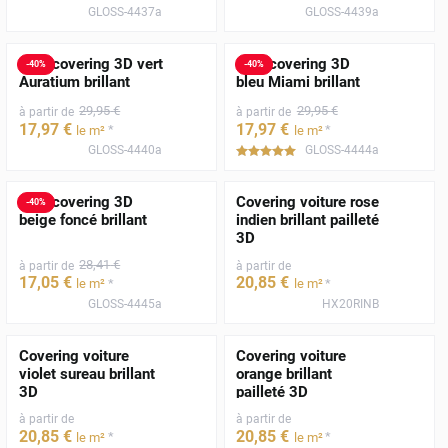
GLOSS-4437a
GLOSS-4439a
Film covering 3D vert
Film covering 3D
-
40
%
-
40
%
Auratium brillant
bleu Miami brillant
29
,95
€
29
,95
€
à partir de
à partir de
17
,97
€
17
,97
€
*
*
le m²
le m²
GLOSS-4440a
GLOSS-4444a
*****
Film covering 3D
Covering voiture rose
-
40
%
beige foncé brillant
indien brillant pailleté
3D
28
,41
€
à partir de
à partir de
17
,05
€
20
,85
€
*
*
le m²
le m²
GLOSS-4445a
HX20RINB
Covering voiture
Covering voiture
violet sureau brillant
orange brillant
3D
pailleté 3D
à partir de
à partir de
20
,85
€
20
,85
€
*
*
le m²
le m²