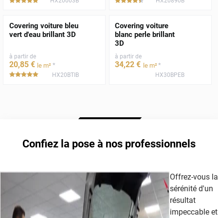
HX20003B
HX20890B
*****
*****
Covering voiture bleu
Covering voiture
vert d'eau brillant 3D
blanc perle brillant
3D
à partir de
à partir de
20
,85
€
34
,22
€
*
*
le m²
le m²
HX20BTIB
HX30BPEB
*****
Confiez la pose à nos professionnels
Offrez-vous la
sérénité d'un
résultat
impeccable et