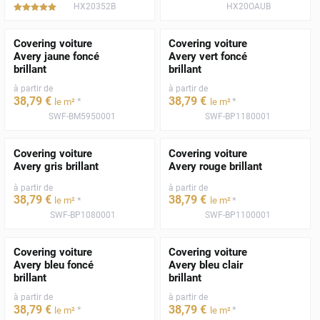
HX20352B
HX20OAUB
*****
Covering voiture
Covering voiture
Avery jaune foncé
Avery vert foncé
brillant
brillant
à partir de
à partir de
38
,79
€
38
,79
€
*
*
le m²
le m²
SWF-BM5950001
SWF-BP1180001
Covering voiture
Covering voiture
Avery gris brillant
Avery rouge brillant
à partir de
à partir de
38
,79
€
38
,79
€
*
*
le m²
le m²
SWF-BP1080001
SWF-BP1100001
Covering voiture
Covering voiture
Avery bleu foncé
Avery bleu clair
brillant
brillant
à partir de
à partir de
38
,79
€
38
,79
€
*
*
le m²
le m²