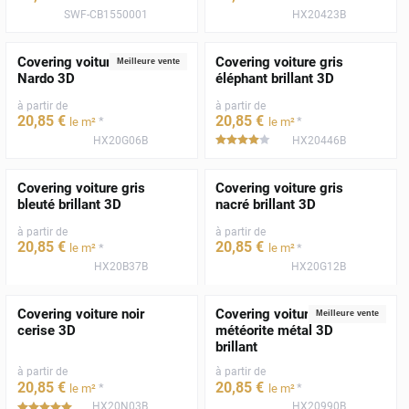
SWF-CB1550001
HX20423B
Covering voiture gris
Covering voiture gris
Meilleure vente
Nardo 3D
éléphant brillant 3D
à partir de
à partir de
20
,85
€
20
,85
€
*
*
le m²
le m²
HX20G06B
HX20446B
*****
Covering voiture gris
Covering voiture gris
bleuté brillant 3D
nacré brillant 3D
à partir de
à partir de
20
,85
€
20
,85
€
*
*
le m²
le m²
HX20B37B
HX20G12B
Covering voiture noir
Covering voiture gris
Meilleure vente
cerise 3D
météorite métal 3D
brillant
à partir de
à partir de
20
,85
€
20
,85
€
*
*
le m²
le m²
HX20N03B
HX20990B
*****