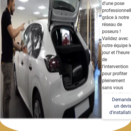
d'une pose
professionnel
grâce à notre
réseau de
poseurs !
Validez avec
notre équipe l
jour et l'heure
de
l'intervention
pour profiter
pleinement
sans vous
soucier des
Demande
détails
un devi
techniques et
d'installat
logistiques.