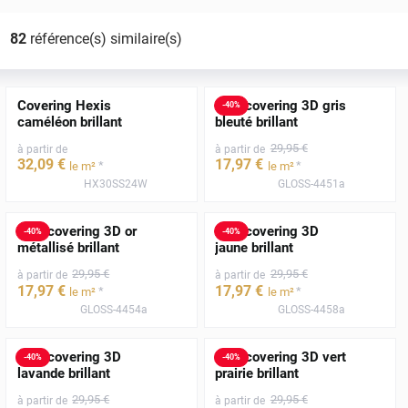
82
référence(s) similaire(s)
Covering Hexis
Film covering 3D gris
-
40
%
caméléon brillant
bleuté brillant
29
,95
€
à partir de
à partir de
32
,09
€
17
,97
€
*
*
le m²
le m²
HX30SS24W
GLOSS-4451a
Film covering 3D or
Film covering 3D
-
40
%
-
40
%
métallisé brillant
jaune brillant
29
,95
€
29
,95
€
à partir de
à partir de
17
,97
€
17
,97
€
*
*
le m²
le m²
GLOSS-4454a
GLOSS-4458a
Film covering 3D
Film covering 3D vert
-
40
%
-
40
%
lavande brillant
prairie brillant
29
,95
€
29
,95
€
à partir de
à partir de