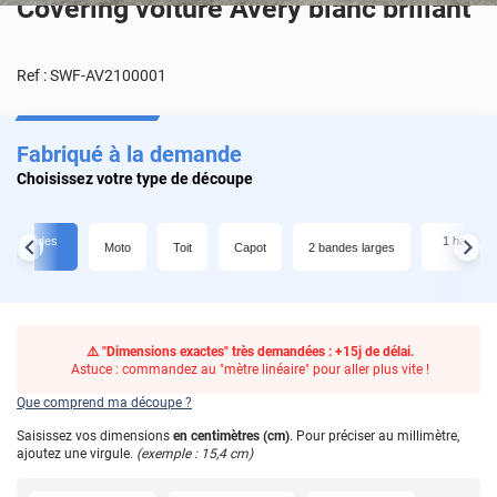
Covering voiture Avery blanc brillant
Ref :
SWF-AV2100001
Fabriqué à la demande
Choisissez votre type de découpe
 + 2 bandes
1 bande l
Moto
Toit
Capot
2 bandes larges
s
⚠️ "Dimensions exactes" très demandées : +15j de délai.
Astuce : commandez au "mètre linéaire" pour aller plus vite !
Que comprend ma découpe ?
Saisissez vos dimensions
en centimètres (cm)
. Pour préciser au millimètre,
ajoutez une virgule.
(exemple : 15,4 cm)