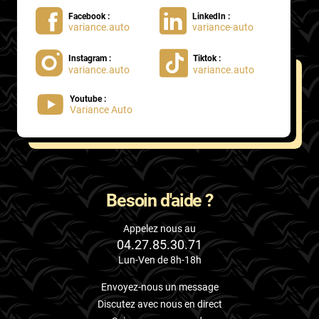
Facebook :
LinkedIn :
variance.auto
variance-auto
Instagram :
Tiktok :
variance.auto
variance.auto
Youtube :
Variance Auto
Besoin d'aide ?
Appelez nous au
04.27.85.30.71
Lun-Ven de 8h-18h
Envoyez-nous un message
Discutez avec nous en direct