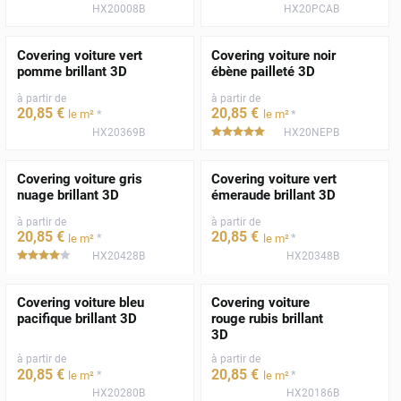
HX20008B
HX20PCAB
Covering voiture vert
Covering voiture noir
pomme brillant 3D
ébène pailleté 3D
à partir de
à partir de
20
,85
€
20
,85
€
*
*
le m²
le m²
HX20369B
HX20NEPB
*****
Covering voiture gris
Covering voiture vert
nuage brillant 3D
émeraude brillant 3D
à partir de
à partir de
20
,85
€
20
,85
€
*
*
le m²
le m²
HX20428B
HX20348B
*****
Covering voiture bleu
Covering voiture
pacifique brillant 3D
rouge rubis brillant
3D
à partir de
à partir de
20
,85
€
20
,85
€
*
*
le m²
le m²
HX20280B
HX20186B