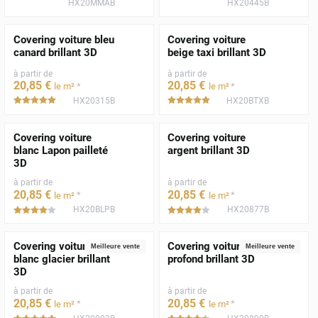
HX20MMAB
HX20445B
Covering voiture bleu
Covering voiture
canard brillant 3D
beige taxi brillant 3D
à partir de
à partir de
20
,85
€
20
,85
€
*
*
le m²
le m²
HX20315B
HX20BTXB
*****
*****
Covering voiture
Covering voiture
blanc Lapon pailleté
argent brillant 3D
3D
à partir de
à partir de
20
,85
€
20
,85
€
*
*
le m²
le m²
HX20BLPB
HX20877B
*****
*****
Covering voiture
Covering voiture noir
Meilleure vente
Meilleure vente
blanc glacier brillant
profond brillant 3D
3D
à partir de
à partir de
20
,85
€
20
,85
€
*
*
le m²
le m²