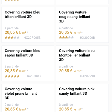
Covering voiture bleu
Covering voiture
triton brillant 3D
rouge sang brillant
3D
à partir de
à partir de
20
,85
€
20
,85
€
*
*
le m²
le m²
HX20P005B
HX20200B
*****
*****
Covering voiture bleu
Covering voiture bleu
saphir brillant 3D
Montpellier brillant
3D
à partir de
à partir de
20
,85
€
20
,85
€
*
*
le m²
le m²
HX20300B
HX20299B
*****
Covering voiture
Covering voiture pink
violet prune brillant
candy brillant 3D
3D
à partir de
à partir de
20
,85
€
20
,85
€
*
*
le m²
le m²