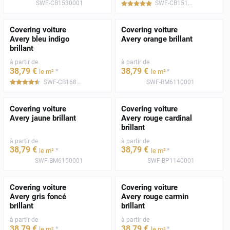
SWF-CB1530001
SWF-CB1510001
*****
Covering voiture
Covering voiture
Avery bleu indigo
Avery orange brillant
brillant
à partir de
à partir de
38
,79
€
38
,79
€
*
*
le m²
le m²
SWF-CB1680001
SWF-BM6110001
*****
Covering voiture
Covering voiture
Avery jaune brillant
Avery rouge cardinal
brillant
à partir de
à partir de
38
,79
€
38
,79
€
*
*
le m²
le m²
SWF-BM6150001
SWF-BP1140001
Covering voiture
Covering voiture
Avery gris foncé
Avery rouge carmin
brillant
brillant
à partir de
à partir de
38
,79
€
38
,79
€
*
*
le m²
le m²