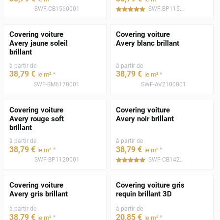
SWF-CB1560001
SWF-BP1150001
*****
Covering voiture
Covering voiture
Avery jaune soleil
Avery blanc brillant
brillant
à partir de
à partir de
38
,79
€
38
,79
€
*
*
le m²
le m²
SWF-BM6170001
SWF-AV2100001
Covering voiture
Covering voiture
Avery rouge soft
Avery noir brillant
brillant
à partir de
à partir de
38
,79
€
38
,79
€
*
*
le m²
le m²
SWF-BP1120001
SWF-CB1420001
*****
Covering voiture
Covering voiture gris
Avery gris brillant
requin brillant 3D
à partir de
à partir de
38
,79
€
20
,85
€
*
*
le m²
le m²