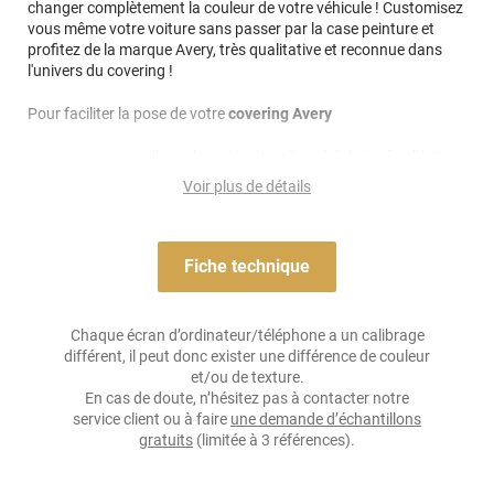
changer complètement la couleur de votre véhicule ! Customisez
vous même votre voiture sans passer par la case peinture et
profitez de la marque Avery, très qualitative et reconnue dans
l'univers du covering !
Pour faciliter la pose de votre
covering Avery
, nous vous conseillons de mettre la voiture à l'abris afin d'éviter
les poussières mais aussi que la carrosserie soit trop froide.
Voir plus de détails
Idéalement il faudrait poser le covering à une température
supérieure à 15 degrés.
Nettoyage : les produits utilisés pour le nettoyage et l'entretien
Fiche technique
du covering, doivent être sans composants abrasifs, au pH
idéalement équilibré c'est à dire ni trop acide, ni trop alcalin
(niveau de pH entre 5 et 9), sans alcool, ni acides, ni
Chaque écran d’ordinateur/téléphone a un calibrage
ammoniaque, ni chlore, ni éther de glycol, ni détergents
différent, il peut donc exister une différence de couleur
nuisibles...
et/ou de texture.
En cas de doute, n’hésitez pas à contacter notre
Note importante : faire son choix entre un covering 2D ou 3D ?
service client ou à faire
une demande d’échantillons
gratuits
(limitée à 3 références).
Pour rappel ce
film de covering
dispose d’une finition 3D, c’est-à-
dire qu’il est thermoformable. Il est donc sensible à la chaleur