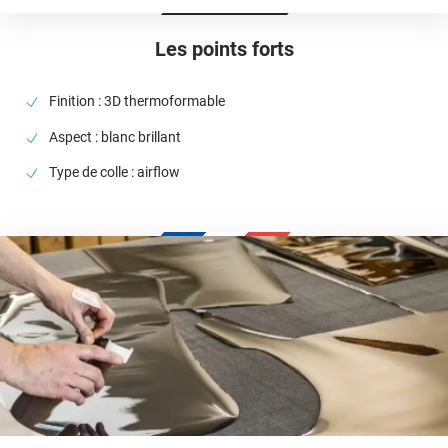
(décapeur thermique ou sèche-cheveux), il est conseillé dans la
pose de covering sur tout type de surface, planes à très
courbées ! Il est donc privilégié pour un
total covering
mais
Les points forts
également sur du
partiel covering
comme des rétroviseurs par
exemple. Un doute ? N’hésitez pas à contacter notre équipe pour
plus d’information !
Finition : 3D thermoformable
Aspect : blanc brillant
Type de colle : airflow