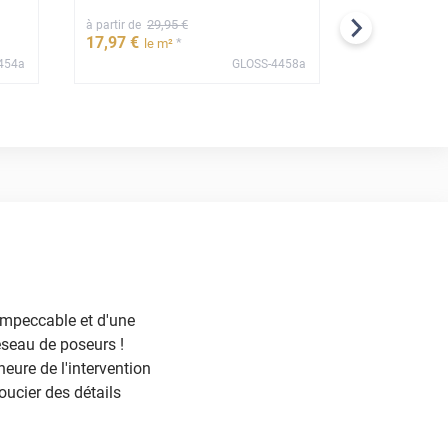
29
,95
€
29
,
à partir de
à partir de
17
,97
€
17
,97
€
*
le m²
le 
454a
GLOSS-4458a
***
 impeccable et d'une
éseau de poseurs !
heure de l'intervention
oucier des détails