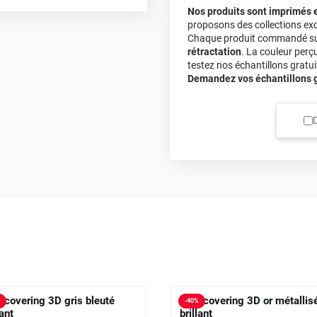
hermique ou sèche-cheveux).
Nos produits sont imprimés 
e, planes à très courbées !
proposons des collections exc
également sur du
partiel
Chaque produit commandé sur 
rétractation
. La couleur perç
testez nos échantillons gratuit
Demandez vos échantillons gr
 covering 3D gris bleuté
Film covering 3D or métallis
%
-
40
%
lant
brillant