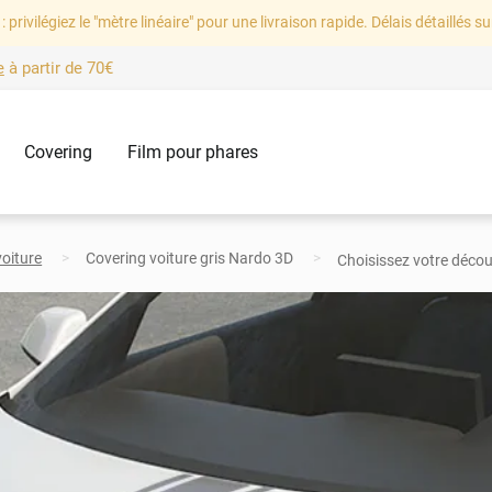
: privilégiez le "mètre linéaire" pour une livraison rapide. Délais détaillés su
e
à partir de
70€
Covering
Film pour phares
voiture
Covering voiture gris Nardo 3D
Choisissez votre déco