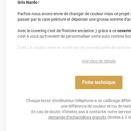
Gris Nardo
!
Parfois nous avons envie de changer de couleur mais ce projet est
passer par la case peinture et dépenser une grosse somme d'ar
Avec le covering c'est de l'histoire ancienne ;) grâce à ce
coverin
c'est à vous qu'il revient de personnaliser votre auto comme bo
C'est LA couleur mise en avant par les grands noms de l'aut
Sa couleur très reconnaissable va directement attirer les regard
finition brillante, vous allez adopter un look sportif et élégant d'
Voir plus de détails
Que ce soit pour un
total covering
, ou pour des
finitions
, des c
possibles pour avoir un véhicule looké et dans la tendance #au
voiture ou votre moto en gris nardo
! RS4, gris nardo !! SCH l'a 
Fiche technique
couleur du moment ! Ce coloris va tuner votre voiture et la ren
pouvez l'utiliser sur tous les véhicules et modèles : Motos, RS3, 
etc.
Idée Custo : customiser ton casque et tes accessoires en 
Chaque écran d’ordinateur/téléphone a un calibrage différen
sur les routes ! ;)
une différence de couleur et/ou de text
En cas de doute, n’hésitez pas à contacter notre service 
Note importante : faire son choix entre un covering 2D ou 3D 
demande d’échantillons gratuits
(limitée à 3 r
Pour rappel ce
film de covering
dispose d’une finition 3D, c’est-à