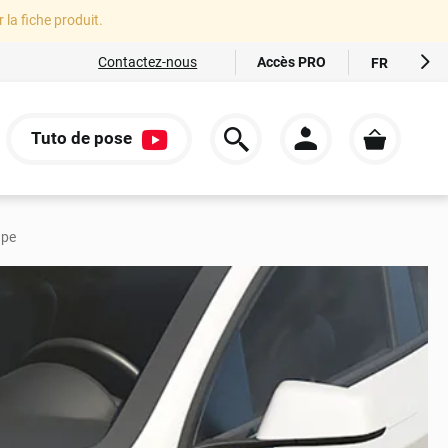
r la fiche produit.
Accès PRO
Contactez-nous
FR
EN
ES
Tuto de pose
IT
S
DE
upe