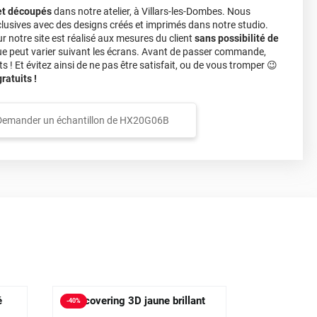
et découpés
dans notre atelier, à Villars-les-Dombes. Nous
lusives avec des designs créés et imprimés dans notre studio.
notre site est réalisé aux mesures du client
sans possibilité de
ue peut varier suivant les écrans. Avant de passer commande,
s ! Et évitez ainsi de ne pas être satisfait, ou de vous tromper 😉
atuits !
Demander un échantillon de
HX20G06B
é
Film covering 3D jaune brillant
Film coverin
-
40
%
-
40
%