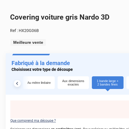
Covering voiture gris Nardo 3D
Ref :
HX20G06B
Meilleure vente
Fabriqué à la demande
Choisissez votre type de découpe
Aux dimensions
1 bande large +
Au mètre linéaire
exactes
2 bandes fines
Que comprend ma découpe ?