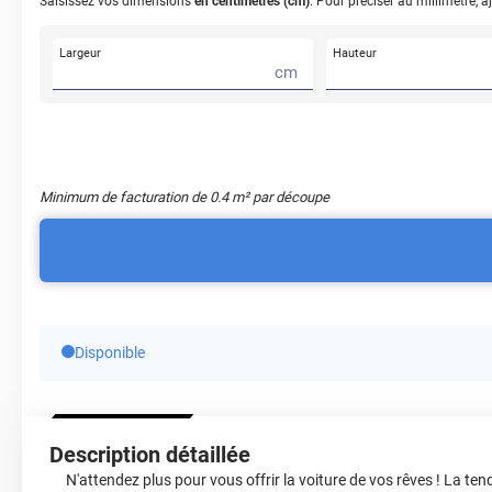
Saisissez vos dimensions
en centimètres (cm)
. Pour préciser au millimètre, a
Largeur
Hauteur
cm
Minimum de facturation de
0.4
m² par découpe
Disponible
Description détaillée
N'attendez plus pour vous offrir la voiture de vos rêves ! La ten