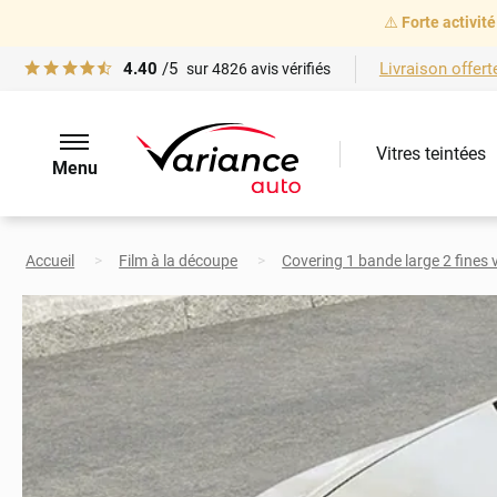
⚠️
Forte activité
4.40
/5
Livraison offert
sur
4826
avis vérifiés
Vitres teintées
Menu
Accueil
Film à la découpe
Covering 1 bande large 2 fines 