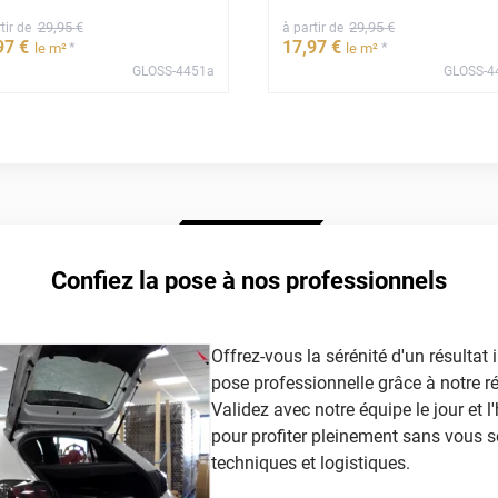
29
,95
€
29
,95
€
tir de
à partir de
97
€
17
,97
€
*
*
le m²
le m²
GLOSS-4451a
GLOSS-4
Confiez la pose à nos professionnels
Offrez-vous la sérénité d'un résultat
pose professionnelle grâce à notre r
Validez avec notre équipe le jour et l'
pour profiter pleinement sans vous s
techniques et logistiques.