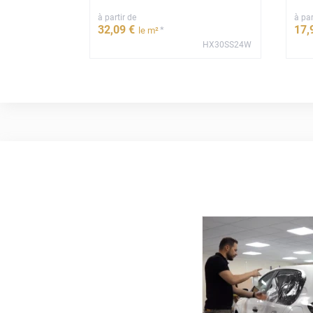
à partir de
à par
32
,09
€
17
,
*
le m²
HX30SS24W