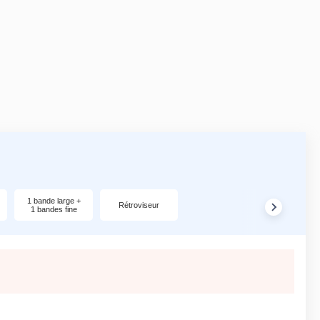
1 bande large +
Rétroviseur
1 bandes fine