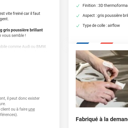
Finition : 3D thermoforma
 vite freiné car il faut
Aspect : gris poussière bri
gent.
Type de colle : airflow
g gris poussière brillant
n vous semble !
omobile comme Audi ou BMW.
s sur votre voiture. Avec sa
entrée de jeu !
entaines d'options sont
to.
Customisez votre
bien compris, c'est la
dre plus agressive. Vous
RS6, Audi, Golf, Clio, BMW,
gris nardo pour être looké
t, il peut donc exister
ure.
client ou à faire
une
?
éférences).
Fabriqué à la deman
-dire qu’il est