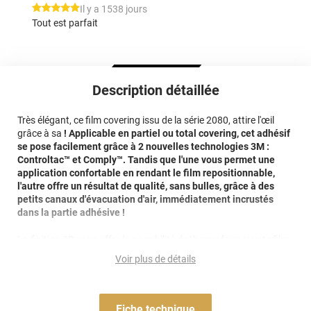
*****
Il y a 1538 jours
Tout est parfait
Description détaillée
Très élégant, ce film covering issu de la série 2080, attire l'œil
grâce à sa
! Applicable en partiel ou total covering, cet adhésif
se pose facilement grâce à 2 nouvelles technologies 3M :
Controltac™ et Comply™. Tandis que l'une vous permet une
application confortable en rendant le
film repositionnable
,
l'autre offre un résultat de qualité, sans bulles, grâce à des
petits canaux d'évacuation d'air, immédiatement incrustés
dans la partie adhésive !
La finition 3D vous offre la possibilité de thermoformer vote film
afin qu'il s'adapte à de nombreux reliefs : creux, courbes ou
Voir plus de détails
surfaces planes.
Garantie 8 ans, ce film covering 3M effet glossy blanc, doit
impérativement être
nettoyé avec une solution liquide sans
Fiche technique