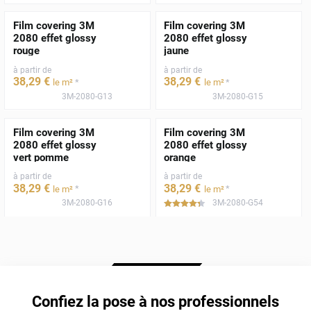
Film covering 3M
Film covering 3M
2080 effet glossy
2080 effet glossy
rouge
jaune
à partir de
à partir de
38
,29
€
38
,29
€
*
*
le m²
le m²
3M-2080-G13
3M-2080-G15
Film covering 3M
Film covering 3M
2080 effet glossy
2080 effet glossy
vert pomme
orange
à partir de
à partir de
38
,29
€
38
,29
€
*
*
le m²
le m²
3M-2080-G16
3M-2080-G54
*****
Confiez la pose à nos professionnels