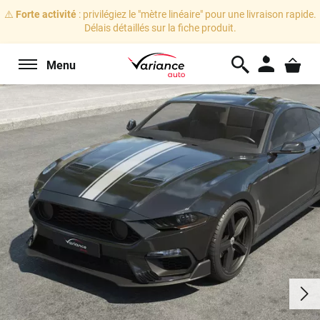
⚠️
Forte activité
: privilégiez le "mètre linéaire" pour une livraison rapide.
Délais détaillés sur la fiche produit.
Menu