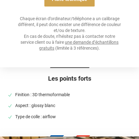
solvants
agressifs ou abrasifs.
Note importante : faire son choix entre un covering 2D ou 3D ?
Chaque écran d’ordinateur/téléphone a un calibrage
différent, il peut donc exister une différence de couleur
Pour rappel ce film de covering dispose d’une finition 3D, c’est-à-
et/ou de texture.
dire qu’il est thermoformable. Il est donc sensible à la chaleur
En cas de doute, n’hésitez pas à contacter notre
(décapeur thermique ou sèche-cheveux), il est conseillé dans la
service client ou à faire
une demande d’échantillons
pose de covering sur tout type de surface, planes à très
gratuits
(limitée à 3 références).
courbées ! Il est donc privilégié pour un total covering mais
également sur du partiel covering comme des rétroviseurs par
exemple. Un doute ? N’hésitez pas à contacter notre équipe pour
plus d’information !
Les points forts
Finition : 3D thermoformable
Aspect : glossy blanc
Type de colle : airflow