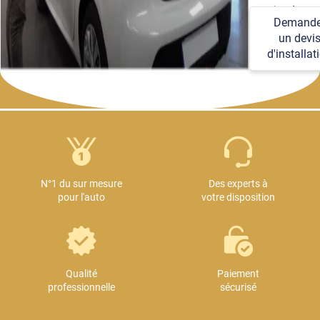
soucier des
Demande
détails
un devi
techniques et
d'installat
logistiques.
N°1 du sur mesure
Des experts à
pour l'auto
votre disposition
Qualité
Paiement
professionnelle
sécurisé