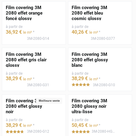
Film covering 3M
Film covering 3M
2080 effet orange
2080 effet bleu
foncé glossy
cosmic glossy
à partir de
à partir de
36
,92
€
40
,26
€
*
*
le m²
le m²
3M-2080-G14
3M-2080-G377
Film covering 3M
Film covering 3M
2080 effet gris clair
2080 effet glossy
glossy
blanc
à partir de
à partir de
38
,29
€
38
,29
€
*
*
le m²
le m²
3M-2080-G31
3M-2080-G10
*****
Film covering 3M
Film covering 3M
Meilleure vente
2080 effet glossy
2080 glossy noir
noir
ultra-lisse
à partir de
à partir de
38
,29
€
50
,45
€
*
*
le m²
le m²
3M-2080-G12
3M-2080-HG12
*****
*****