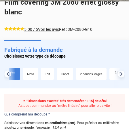
Film covering 3M 2080 effet glossy
blanc
*****
5.00
/ 5
Voir les avis
Ref :
3M-2080-G10
Fabriqué à la demande
Choisissez votre type de découpe
 + 2 bandes
1 bande l
Moto
Toit
Capot
2 bandes larges
s
⚠️ "Dimensions exactes" très demandées : +15j de délai.
Astuce : commandez au "mètre linéaire" pour aller plus vite !
Que comprend ma découpe ?
Saisissez vos dimensions
en centimètres (cm)
. Pour préciser au millimètre,
ajoutez une virgule.
(exemple : 15,4 cm)