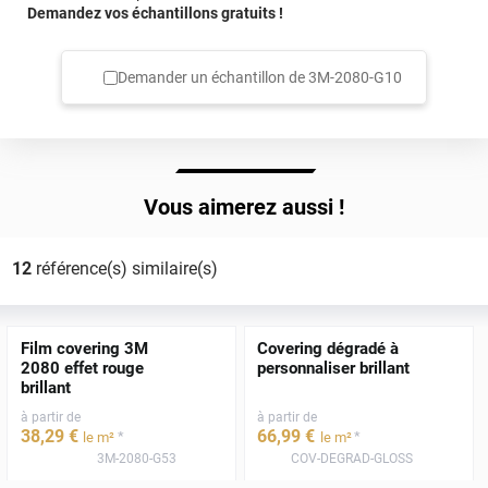
Demandez vos échantillons gratuits !
Demander un échantillon de
3M-2080-G10
Vous aimerez aussi !
12
référence(s) similaire(s)
Film covering 3M
Covering dégradé à
2080 effet rouge
personnaliser brillant
brillant
à partir de
à partir de
38
,29
€
66
,99
€
*
*
le m²
le m²
3M-2080-G53
COV-DEGRAD-GLOSS