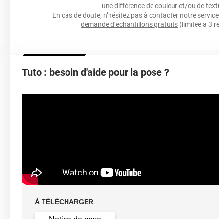
une différence de couleur et/ou de text
Résistance À L'humidité
En cas de doute, n’hésitez pas à contacter notre service 
demande d’échantillons gratuits
(limitée à 3 r
Épaisseur
Tuto : besoin d'aide pour la pose ?
Température D'application
Idéa
Élongation
Température D'utilisation
Type De Pose
À TÉLÉCHARGER
Retrait facile av
Dépose
solution c