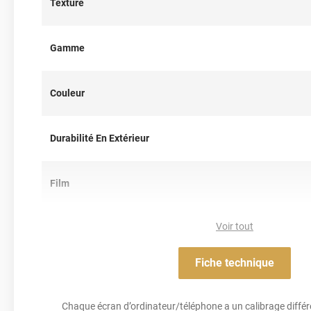
Texture
de glycol, ni détergents nuisibles...
Note importante : faire son choix entre un covering 2D ou 3D 
Gamme
Pour rappel ce
film de covering
dispose d’une finition 3D, c’est-à
thermoformable. Il est donc sensible à la chaleur (décapeur t
il est conseillé dans la pose de covering sur tout type de surface
Couleur
est donc privilégié pour un
total covering
mais également sur 
des rétroviseurs par exemple. Un doute ? N’hésitez pas à conta
d’information !
Durabilité En Extérieur
Film
Voir tout
Résistance Aux Uv
Fiche technique
Acrylique solva
Adhésif
Chaque écran d’ordinateur/téléphone a un calibrage différen