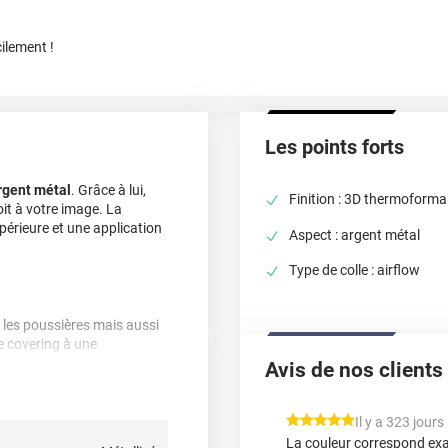
ilement !
Les points forts
rgent métal
. Grâce à lui,
Finition : 3D thermoforma
it à votre image. La
érieure et une application
Aspect : argent métal
Type de colle : airflow
er les poussières mais aussi
le covering à une
Avis de nos clients
 du covering, doivent être
e ni trop acide, ni trop
*****
Il y a 323 jours
moniaque, ni chlore, ni éther
La couleur correspond ex