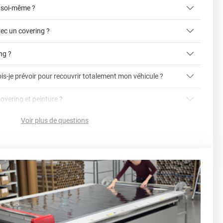
 soi-même ?
ec un covering ?
ing ?
is-je prévoir pour recouvrir totalement mon véhicule ?
article dédié aux covering 2D et 3D
covering 3D
covering et peinture ?
cet article
Avery
Voir plus de questions
vering ?
en cliquant ici
nnelle
la voiture (du bas du parechoc avant jusqu'au bas du
ser soi-même grâce aux
tutos de pose
e voiture complète ?
sant par le toit.)
einture d'origine, pour la garder en bon état
r 3.
ver à tout moment
ns cher
conseillers commerciaux