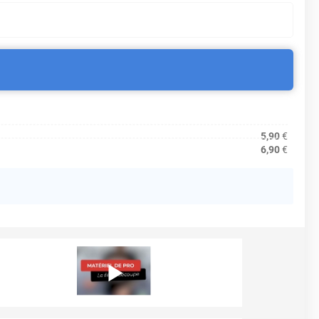
5,90
€
6,90
€