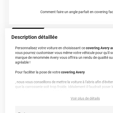
Comment faire un angle parfait en covering fac
Description détaillée
Personnalisez votre voiture en choisissant ce
covering Avery a
vous pourrez customiser vous même votre véhicule pour qu'il so
marque de renommée Avery vous offrira un rendu de qualité sup
agréable !
Pour faciliter la pose de votre
covering Avery
, nous vous conseillons de mettre la voiture à l'abris afin d'évit
que la carrosserie soit trop froide. Idéalement il faudrait poser 
température supérieure à 15 degrés.
Voir plus de détails
Nettoyage : les produits utilisés pour le nettoyage et l'entretien
sans composants abrasifs, au pH idéalement équilibré c'est à dir
alcalin (niveau de pH entre 5 et 9), sans alcool, ni acides, ni am