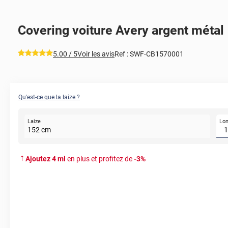
Covering voiture Avery argent métal
*****
5.00
/ 5
Voir les avis
Ref :
SWF-CB1570001
Qu'est-ce que la laize ?
Lo
Laize
152
cm
Ajoutez
4
ml
en plus et profitez de
-
3
%