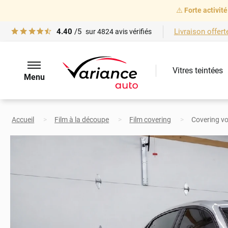
⚠️
Forte activité
4.40
/5
Livraison offert
sur
4824
avis vérifiés
Vitres teintées
Menu
Accueil
Film à la découpe
Film covering
Covering vo