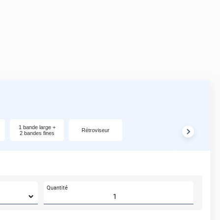
1 bande large +
Rétroviseur
2 bandes fines
Quantité