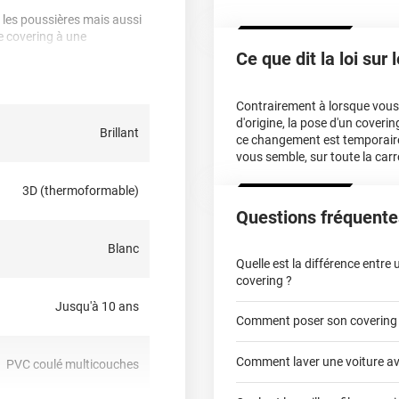
er les poussières mais aussi
le covering à une
Ce que dit la loi sur
 du covering, doivent être
e ni trop acide, ni trop
Contrairement à lorsque vous f
moniaque, ni chlore, ni éther
d'origine, la pose d'un cover
Brillant
ce changement est temporair
vous semble, sur toute la carr
?
3D (thermoformable)
-dire qu’il est
Questions fréquente
hermique ou sèche-cheveux),
, planes à très courbées ! Il
Blanc
du
partiel covering
comme
Quelle est la différence entre
cter notre équipe pour plus
covering ?
Jusqu'à 10 ans
Comment poser son covering
covering 2D
Comment laver une voiture av
PVC coulé multicouches
covering 3D