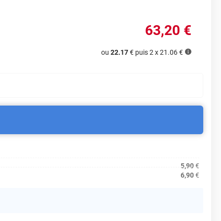
63
,20
€
ou
22.17
€ puis 2 x
21.06
€
5,90
€
6,90
€