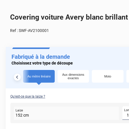
Covering voiture Avery blanc brillant
Ref :
SWF-AV2100001
Fabriqué à la demande
Choisissez votre type de découpe
Aux dimensions
Au mètre linéaire
Moto
exactes
Qu'est-ce que la laize ?
Lo
Laize
152
cm