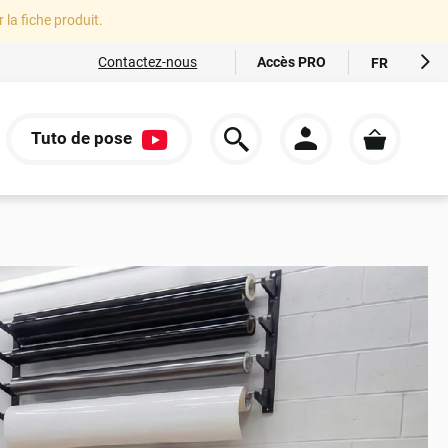
r la fiche produit.
Accès PRO
Contactez-nous
FR
EN
ES
Tuto de pose
IT
S
DE