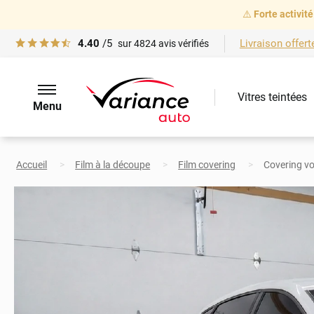
⚠️
Forte activité
4.40
/5
Livraison offert
sur
4824
avis vérifiés
Vitres teintées
Menu
Accueil
Film à la découpe
Film covering
Covering vo