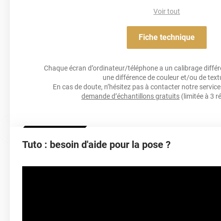
Voir tout
Résistance Aux Uv
Fiche technique
Acrylique solva
Adhésif
Chaque écran d’ordinateur/téléphone a un calibrage différen
une différence de couleur et/ou de text
Résistance À L'humidité
En cas de doute, n’hésitez pas à contacter notre service 
demande d’échantillons gratuits
(limitée à 3 r
Épaisseur
Tuto : besoin d'aide pour la pose ?
Température D'application
Idéa
Élongation
Température D'utilisation