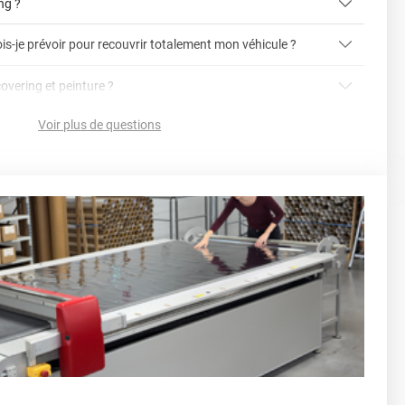
ing ?
is-je prévoir pour recouvrir totalement mon véhicule ?
article dédié aux covering 2D et 3D
covering 3D
covering et peinture ?
cet article
Avery
Voir plus de questions
vering ?
en cliquant ici
nnelle
la voiture (du bas du parechoc avant jusqu'au bas du
ser soi-même grâce aux
tutos de pose
e voiture complète ?
sant par le toit.)
einture d'origine, pour la garder en bon état
r 3.
ver à tout moment
ns cher
conseillers commerciaux