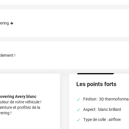
ering 🔥
ilement !
Les points forts
covering Avery blanc
Finition : 3D thermoforma
leur de votre véhicule !
nture et profitez de la
Aspect : blanc brillant
ering !
Type de colle : airflow