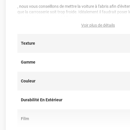
, nous vous conseillons de mettre la voiture à l'abris afin d'évit
que la carrosserie soit trop froide. Idéalement il faudrait poser 
température supérieure à 15 degrés.
Voir plus de détails
Nettoyage : les produits utilisés pour le nettoyage et l'entretien
sans composants abrasifs, au pH idéalement équilibré c'est à dir
alcalin (niveau de pH entre 5 et 9), sans alcool, ni acides, ni am
Texture
de glycol, ni détergents nuisibles...
Note importante : faire son choix entre un covering 2D ou 3D 
Gamme
Pour rappel ce
film de covering
dispose d’une finition 3D, c’est-à
thermoformable. Il est donc sensible à la chaleur (décapeur t
il est conseillé dans la pose de covering sur tout type de surface
Couleur
est donc privilégié pour un
total covering
mais également sur 
des rétroviseurs par exemple. Un doute ? N’hésitez pas à conta
d’information !
Durabilité En Extérieur
Film