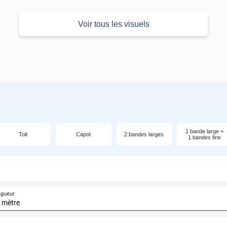
Voir tous les visuels
1 bande large +
Toit
Capot
2 bandes larges
1 bandes fine
ngueur