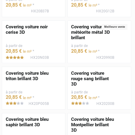
20
,85
€
20
,85
€
*
*
le m²
le m²
HX20B37B
HX20G12B
Covering voiture noir
Covering voiture gris
Meilleure vente
cerise 3D
météorite métal 3D
brillant
à partir de
à partir de
20
,85
€
20
,85
€
*
*
le m²
le m²
HX20N03B
HX20990B
*****
Covering voiture bleu
Covering voiture
triton brillant 3D
rouge sang brillant
3D
à partir de
à partir de
20
,85
€
20
,85
€
*
*
le m²
le m²
HX20P005B
HX20200B
*****
*****
Covering voiture bleu
Covering voiture bleu
saphir brillant 3D
Montpellier brillant
3D