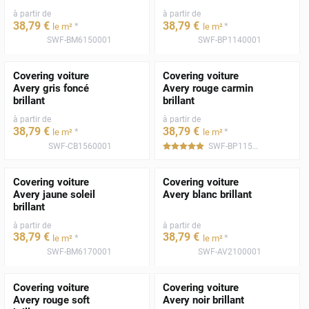
à partir de
à partir de
38
,79
€
38
,79
€
*
*
le m²
le m²
SWF-BM6150001
SWF-BP1140001
Covering voiture
Covering voiture
Avery gris foncé
Avery rouge carmin
brillant
brillant
à partir de
à partir de
38
,79
€
38
,79
€
*
*
le m²
le m²
SWF-CB1560001
SWF-BP1150001
*****
Covering voiture
Covering voiture
Avery jaune soleil
Avery blanc brillant
brillant
à partir de
à partir de
38
,79
€
38
,79
€
*
*
le m²
le m²
SWF-BM6170001
SWF-AV2100001
Covering voiture
Covering voiture
Avery rouge soft
Avery noir brillant