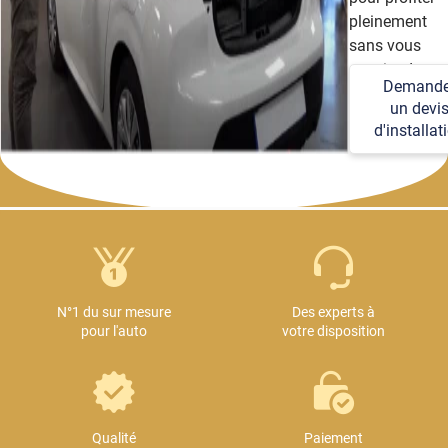
pleinement
sans vous
soucier des
Demande
détails
un devi
techniques et
d'installat
logistiques.
N°1 du sur mesure
Des experts à
pour l'auto
votre disposition
Qualité
Paiement