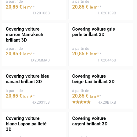
à partir de
à partir de
20
,85
€
20
,85
€
*
*
le m²
le m²
HX20108B
HX20109B
Covering voiture
Covering voiture gris
marron Marrakech
perle brillant 3D
brillant 3D
à partir de
à partir de
20
,85
€
20
,85
€
*
*
le m²
le m²
HX20MMAB
HX20445B
Covering voiture bleu
Covering voiture
canard brillant 3D
beige taxi brillant 3D
à partir de
à partir de
20
,85
€
20
,85
€
*
*
le m²
le m²
HX20315B
HX20BTXB
*****
Covering voiture
Covering voiture
blanc Lapon pailleté
argent brillant 3D
3D