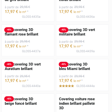
29
,95
€
29
,95
€
à partir de
à partir de
17
,97
€
17
,97
€
*
*
le m²
le m²
GLOSS-4435a
GLOSS-4436a
Film covering 3D
Film covering 3D vert
-
40
%
-
40
%
flamant rose brillant
militaire brillant
29
,95
€
29
,95
€
à partir de
à partir de
17
,97
€
17
,97
€
*
*
le m²
le m²
GLOSS-4437a
GLOSS-4439a
Film covering 3D vert
Film covering 3D
-
40
%
-
40
%
Auratium brillant
bleu Miami brillant
29
,95
€
29
,95
€
à partir de
à partir de
17
,97
€
17
,97
€
*
*
le m²
le m²
GLOSS-4440a
GLOSS-4444a
*****
Film covering 3D
Covering voiture rose
-
40
%
beige foncé brillant
indien brillant pailleté
3D