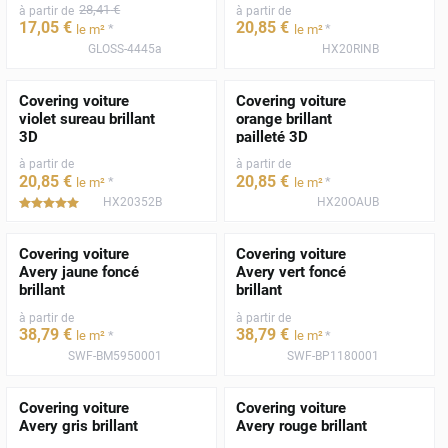
28
,41
€
à partir de
à partir de
17
,05
€
20
,85
€
*
*
le m²
le m²
GLOSS-4445a
HX20RINB
Covering voiture
Covering voiture
violet sureau brillant
orange brillant
3D
pailleté 3D
à partir de
à partir de
20
,85
€
20
,85
€
*
*
le m²
le m²
HX20352B
HX20OAUB
*****
Covering voiture
Covering voiture
Avery jaune foncé
Avery vert foncé
brillant
brillant
à partir de
à partir de
38
,79
€
38
,79
€
*
*
le m²
le m²
SWF-BM5950001
SWF-BP1180001
Covering voiture
Covering voiture
Avery gris brillant
Avery rouge brillant