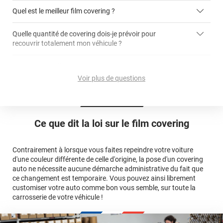
covering 3D
Quel est le meilleur film covering ?
Quelle quantité de covering dois-je prévoir pour
recouvrir totalement mon véhicule ?
covering 2D
article dédié aux covering 2D
covering 3D
Quelle est la différence entre covering et peinture ?
calculateur total covering
et 3D
Voir plus de questions
cet article
Est-il possible de retirer un covering ?
Avery Dennison
3M
en cliquant
qualité
ici
Le covering peut se poser soi-même grâce aux
tutos de
Quel covering choisir pour une voiture complète ?
professionnelle
Mesurez la longueur de la voiture (du bas du parechoc
pose
Ce que dit la loi sur
le film covering
avant jusqu'au bas du parechoc arrière, en passant par le
covering 3D
Le covering protège la peinture d'origine, pour la garder en
toit.)
bon état
Multipliez ce résultat par 3.
Contrairement à lorsque vous faites repeindre votre voiture
Le covering peut s'enlever à tout moment
d'une couleur différente de celle d'origine, la pose d'un covering
Le covering revient moins cher
conseillers
auto ne nécessite aucune démarche administrative du fait que
commerciaux
ce changement est temporaire. Vous pouvez ainsi librement
customiser votre auto comme bon vous semble, sur toute la
carrosserie de votre véhicule !
calculateur