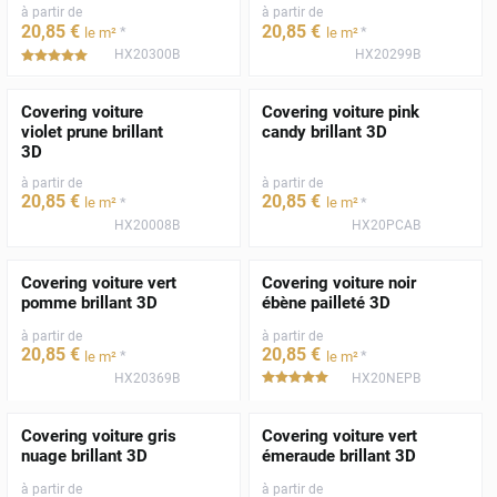
à partir de
à partir de
20
,85
€
20
,85
€
*
*
le m²
le m²
HX20300B
HX20299B
*****
Covering voiture
Covering voiture pink
violet prune brillant
candy brillant 3D
3D
à partir de
à partir de
20
,85
€
20
,85
€
*
*
le m²
le m²
HX20008B
HX20PCAB
Covering voiture vert
Covering voiture noir
pomme brillant 3D
ébène pailleté 3D
à partir de
à partir de
20
,85
€
20
,85
€
*
*
le m²
le m²
HX20369B
HX20NEPB
*****
Covering voiture gris
Covering voiture vert
nuage brillant 3D
émeraude brillant 3D
à partir de
à partir de