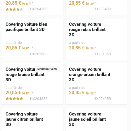
20
,85
€
20
,85
€
*
*
le m²
le m²
HX20428B
HX20348B
*****
Covering voiture bleu
Covering voiture
pacifique brillant 3D
rouge rubis brillant
3D
à partir de
à partir de
20
,85
€
20
,85
€
*
*
le m²
le m²
HX20280B
HX20186B
Covering voiture
Covering voiture
Meilleure vente
rouge braise brillant
orange urbain brillant
3D
3D
à partir de
à partir de
20
,85
€
20
,85
€
*
*
le m²
le m²
HX20485B
HX20495B
*****
Covering voiture
Covering voiture
jaune citron brillant
jaune soleil brillant
3D
3D