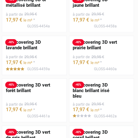
métallisé brillant
jaune brillant
29
,95
€
29
,95
€
à partir de
à partir de
17
,97
€
17
,97
€
*
*
le m²
le m²
GLOSS-4454a
GLOSS-4458a
Film covering 3D
Film covering 3D vert
-
40
%
-
40
%
lavande brillant
prairie brillant
29
,95
€
29
,95
€
à partir de
à partir de
17
,97
€
17
,97
€
*
*
le m²
le m²
GLOSS-4459a
GLOSS-4460a
*****
Film covering 3D vert
Film covering 3D
-
40
%
-
40
%
forêt brillant
blanc brillant irisé
bleu
29
,95
€
29
,95
€
à partir de
à partir de
17
,97
€
17
,97
€
*
*
le m²
le m²
GLOSS-4461a
GLOSS-4462a
*****
Film covering 3D vert
Film covering 3D
-
40
%
-
40
%
de gris brillant
corail brillant