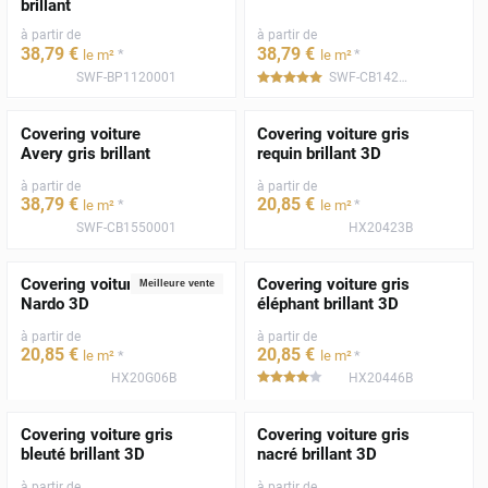
brillant
à partir de
à partir de
38
,79
€
38
,79
€
*
*
le m²
le m²
SWF-BP1120001
SWF-CB1420001
*****
Covering voiture
Covering voiture gris
Avery gris brillant
requin brillant 3D
à partir de
à partir de
38
,79
€
20
,85
€
*
*
le m²
le m²
SWF-CB1550001
HX20423B
Covering voiture gris
Covering voiture gris
Meilleure vente
Nardo 3D
éléphant brillant 3D
à partir de
à partir de
20
,85
€
20
,85
€
*
*
le m²
le m²
HX20G06B
HX20446B
*****
Covering voiture gris
Covering voiture gris
bleuté brillant 3D
nacré brillant 3D
à partir de
à partir de