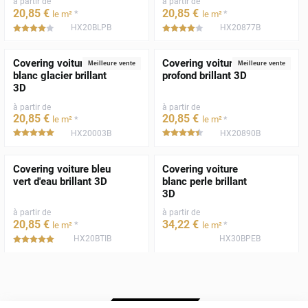
à partir de
à partir de
20
,85
€
20
,85
€
*
*
le m²
le m²
HX20BLPB
HX20877B
*****
*****
Covering voiture
Covering voiture noir
Meilleure vente
Meilleure vente
blanc glacier brillant
profond brillant 3D
3D
à partir de
à partir de
20
,85
€
20
,85
€
*
*
le m²
le m²
HX20003B
HX20890B
*****
*****
Covering voiture bleu
Covering voiture
vert d'eau brillant 3D
blanc perle brillant
3D
à partir de
à partir de
20
,85
€
34
,22
€
*
*
le m²
le m²
HX20BTIB
HX30BPEB
*****