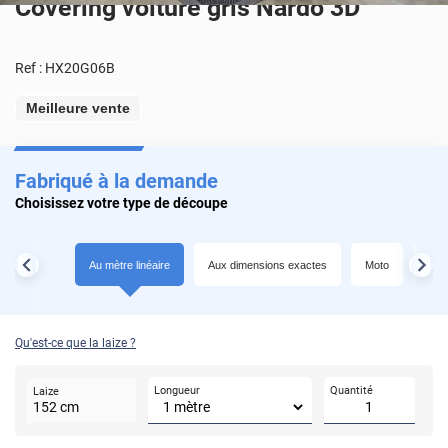
Covering voiture gris Nardo 3D
Ref :
HX20G06B
Meilleure vente
Fabriqué à la demande
Choisissez votre type de découpe
Au mètre linéaire
Aux dimensions exactes
Moto
Toit
Qu'est-ce que la laize ?
Longueur
Quantité
Laize
152
cm