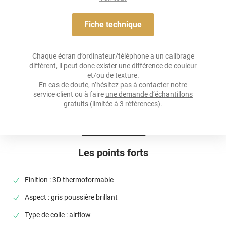
pose de covering sur tout type de surface, planes à très
Adhésif
courbées ! C'est donc la solution à privilégier pour un
total
Acrylique solvant, sensible à la pression, repositionnable
covering
mais également sur du
partiel covering
comme des
Fiche technique
rétroviseurs par exemple.
Résistance À L'humidité
Référence produit :
HX20G06B
.
oui
Chaque écran d’ordinateur/téléphone a un calibrage
différent, il peut donc exister une différence de couleur
Épaisseur
et/ou de texture.
100 µ
En cas de doute, n’hésitez pas à contacter notre
service client ou à faire
une demande d’échantillons
Température D'application
gratuits
(limitée à 3 références).
Idéalement entre 20°C et 25°C
Élongation
>90%
Les points forts
Température D'utilisation
de -40°C à +90°C
Finition : 3D thermoformable
Type De Pose
Aspect : gris poussière brillant
A sec
Type de colle : airflow
Dépose