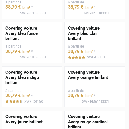
à partir de
à partir de
38
,79
€
38
,79
€
*
*
le m²
le m²
SWF-BP1080001
SWF-BP1100001
Covering voiture
Covering voiture
Avery bleu foncé
Avery bleu clair
brillant
brillant
à partir de
à partir de
38
,79
€
38
,79
€
*
*
le m²
le m²
SWF-CB1530001
SWF-CB1510001
*****
Covering voiture
Covering voiture
Avery bleu indigo
Avery orange brillant
brillant
à partir de
à partir de
38
,79
€
38
,79
€
*
*
le m²
le m²
SWF-CB1680001
SWF-BM6110001
*****
Covering voiture
Covering voiture
Avery jaune brillant
Avery rouge cardinal
brillant