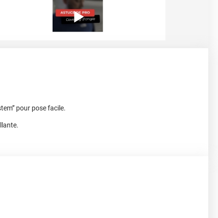
stem” pour pose facile.
illante.