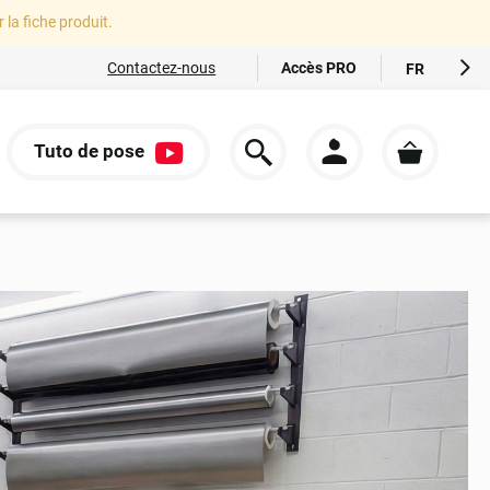
r la fiche produit.
Accès PRO
Contactez-nous
FR
EN
ES
Tuto de pose
IT
S
DE