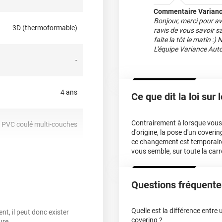
riser la pose en un rien de
Commentaire Varianc
aque commande.
Bonjour, merci pour av
3D (thermoformable)
ravis de vous savoir sat
faite la tôt le matin :
L'équipe Variance Aut
-
 aux rouleaux.
4 ans
Ce que dit la loi sur
ermique.
ute !
Contrairement à lorsque vous f
PVC coulé multi-couches
d'origine, la pose d'un cover
puisement des stocks.
ce changement est temporair
vous semble, sur toute la carr
oui
Questions fréquente
Airflow
Quelle est la différence entre
t, il peut donc exister
covering ?
oui
ure.