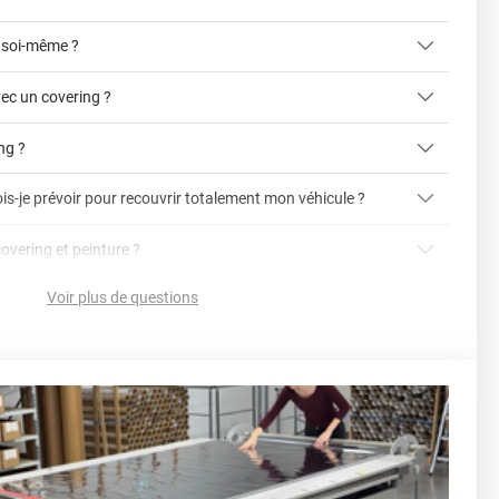
 soi-même ?
ec un covering ?
ing ?
is-je prévoir pour recouvrir totalement mon véhicule ?
article dédié aux covering 2D et 3D
covering 3D
covering et peinture ?
cet article
Avery
Voir plus de questions
vering ?
en cliquant ici
nnelle
la voiture (du bas du parechoc avant jusqu'au bas du
ser soi-même grâce aux
tutos de pose
e voiture complète ?
sant par le toit.)
einture d'origine, pour la garder en bon état
r 3.
ver à tout moment
ns cher
conseillers commerciaux