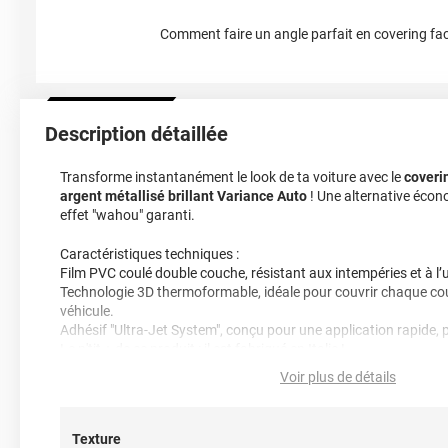
Comment faire un angle parfait en covering fac
Description détaillée
Transforme instantanément le look de ta voiture avec le
coveri
argent métallisé brillant Variance Auto
! Une alternative écon
effet "wahou" garanti.
Caractéristiques techniques :
Film PVC coulé double couche, résistant aux intempéries et à l’
Technologie 3D thermoformable, idéale pour couvrir chaque cour
véhicule.
Adhésif "Ultra-Jet System", conçu pour une application rapide, p
Le p'tit + de ce produit : il est fabriqué en Italie !
Voir plus de détails
Le covering idéal pour te faciliter la pose
: ajuste le film, fixe-
d’un rendu pro. Application à sec recommandée entre 18°C et 
optimale.
Texture