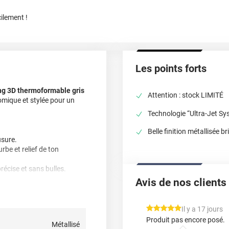
ilement !
Les points forts
ng 3D thermoformable gris
Attention : stock LIMITÉ
omique et stylée pour un
Technologie “Ultra-Jet Sy
Belle finition métallisée br
usure.
be et relief de ton
récise et sans bulles.
Avis de nos clients
le avec ta raclette et profite
28°C pour une tenue
*****
Il y a 17 jours
Produit pas encore posé.
Métallisé