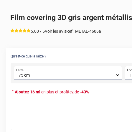
Film covering 3D gris argent métallis
*****
5.00
/ 5
Voir les avis
Ref :
METAL-4606a
Qu'est-ce que la laize ?
Laize
Lo
Ajoutez
16
ml
en plus et profitez de
-
43
%