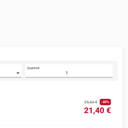
Quantité
35
,66
€
-
40
%
21
,40
€