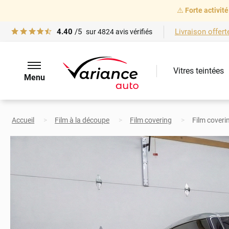
⚠️
Forte activité
4.40
/5
Livraison offert
sur
4824
avis vérifiés
Vitres teintées
Menu
Accueil
Film à la découpe
Film covering
Film coverin