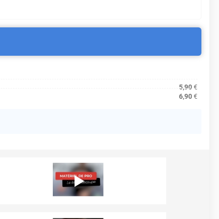
5,90
€
6,90
€