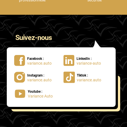
professionnelle
sécurisé
Suivez-nous
Facebook :
LinkedIn :
variance.auto
variance-auto
Instagram :
Tiktok :
variance.auto
variance.auto
Youtube :
Variance Auto