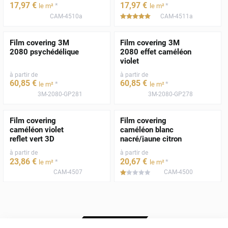
17
,97
€
17
,97
€
*
*
le m²
le m²
CAM-4510a
CAM-4511a
*****
Film covering 3M
Film covering 3M
2080 psychédélique
2080 effet caméléon
violet
à partir de
à partir de
60
,85
€
60
,85
€
*
*
le m²
le m²
3M-2080-GP281
3M-2080-GP278
Film covering
Film covering
caméléon violet
caméléon blanc
reflet vert 3D
nacré/jaune citron
à partir de
à partir de
23
,86
€
20
,67
€
*
*
le m²
le m²
CAM-4507
CAM-4500
*****