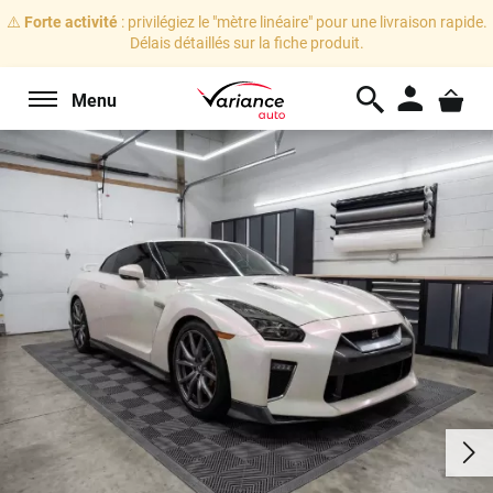
⚠️
Forte activité
: privilégiez le "mètre linéaire" pour une livraison rapide.
Délais détaillés sur la fiche produit.
Menu