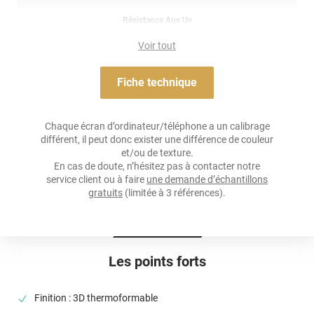
(décapeur thermique ou sèche-cheveux), il est conseillé dans la
Résistance Aux Uv
pose de covering sur tout type de surface, planes à très
oui
courbées ! Il est donc privilégié pour un total covering mais
Voir tout
également sur du partiel covering comme des rétroviseurs par
Adhésif
exemple. Un doute ? N’hésitez pas à contacter notre équipe pour
Acrylique permanent transparent ou gris
plus d’information !
Fiche technique
Résistance À L'humidité
Ce covering caméléon blanc nacré/jaune citron de la marque
Variance Auto est fabriqué en Belgique.
oui
Chaque écran d’ordinateur/téléphone a un calibrage
différent, il peut donc exister une différence de couleur
Référence produit :
cam4500
Épaisseur
.
et/ou de texture.
100 µ
En cas de doute, n’hésitez pas à contacter notre
service client ou à faire
une demande d’échantillons
Température D'application
gratuits
(limitée à 3 références).
De +5°C à +40°C
Élongation
> 150%
Les points forts
Température D'utilisation
De -25°C à +100°C
Finition : 3D thermoformable