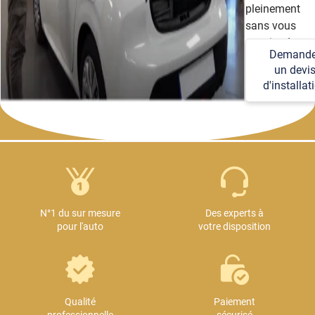
pleinement
sans vous
soucier des
Demande
détails
un devi
techniques et
d'installat
logistiques.
N°1 du sur mesure
Des experts à
pour l'auto
votre disposition
Qualité
Paiement