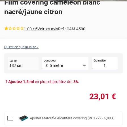
Film covering caméléon blanc
nacré/jaune citron
*****
1.00
/ 5
Voir les avis
Ref :
CAM-4500
Qu'est-ce que la laize ?
Longueur
Quantité
Laize
137
cm
Ajoutez
1.5
ml
en plus et profitez de
-
3
%
23
,01
€
Ajouter
Maroufle Alcantara covering (VO172)
-
5
,90
€