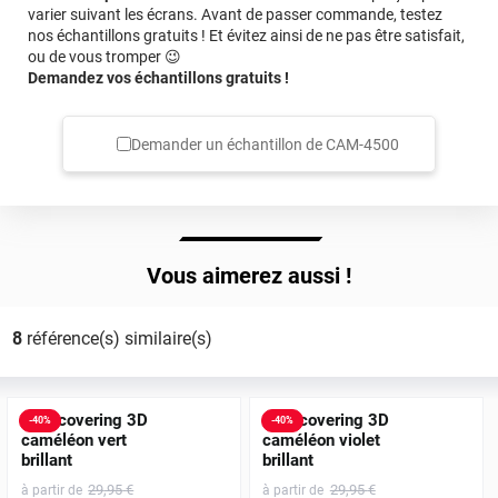
varier suivant les écrans. Avant de passer commande, testez
nos échantillons gratuits ! Et évitez ainsi de ne pas être satisfait,
ou de vous tromper 😉
Demandez vos échantillons gratuits !
Demander un échantillon de
CAM-4500
Vous aimerez aussi !
8
référence(s) similaire(s)
Film covering 3D
Film covering 3D
-
40
%
-
40
%
caméléon vert
caméléon violet
brillant
brillant
29
,95
€
29
,95
€
à partir de
à partir de