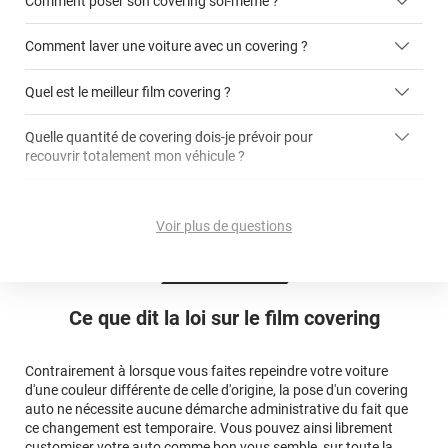
Comment poser son covering soi-même ?
covering 2D
Comment laver une voiture avec un covering ?
covering 3D
Quel est le meilleur film covering ?
Quelle quantité de covering dois-je prévoir pour
recouvrir totalement mon véhicule ?
covering 2D
article dédié aux covering 2D
covering 3D
Quelle est la différence entre covering et peinture ?
calculateur total covering
et 3D
Voir plus de questions
cet article
Est-il possible de retirer un covering ?
Avery Dennison
3M
en cliquant
qualité
ici
Le covering peut se poser soi-même grâce aux
tutos de
Quel covering choisir pour une voiture complète ?
professionnelle
Mesurez la longueur de la voiture (du bas du parechoc
pose
Ce que dit la loi sur
le film covering
avant jusqu'au bas du parechoc arrière, en passant par le
covering 3D
Le covering protège la peinture d'origine, pour la garder en
toit.)
bon état
Multipliez ce résultat par 3.
Contrairement à lorsque vous faites repeindre votre voiture
Le covering peut s'enlever à tout moment
d'une couleur différente de celle d'origine, la pose d'un covering
Le covering revient moins cher
conseillers
auto ne nécessite aucune démarche administrative du fait que
commerciaux
ce changement est temporaire. Vous pouvez ainsi librement
customiser votre auto comme bon vous semble, sur toute la