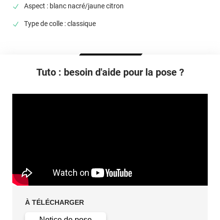
Inflammabilité
Aspect : blanc nacré/jaune citron
film auto-éteignant si appliqué sur aluminium, verre, acier
Type de colle : classique
Type De Pose
A sec
Dépose
Facile sans laisser de trace
Tuto : besoin d'aide pour la pose ?
À TÉLÉCHARGER
Notice de pose