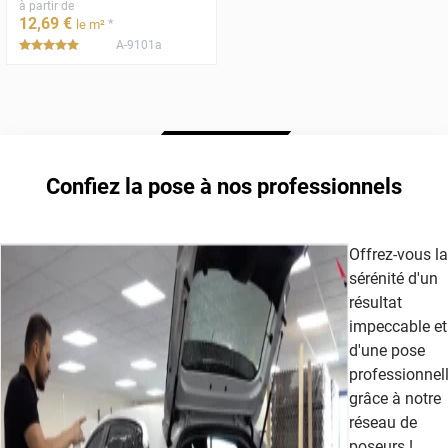
à partir de
12
,69
€
*
le m²
A-9101a
*****
Confiez la pose à nos professionnels
Offrez-vous la
sérénité d'un
résultat
impeccable et
d'une pose
professionnel
grâce à notre
réseau de
poseurs !