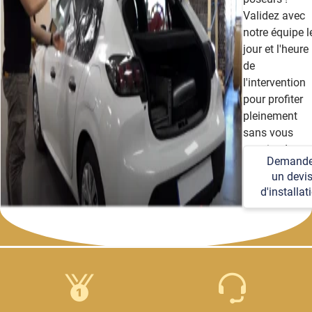
Validez avec
notre équipe l
jour et l'heure
de
l'intervention
pour profiter
pleinement
sans vous
soucier des
Demande
détails
un devi
techniques et
d'installat
logistiques.