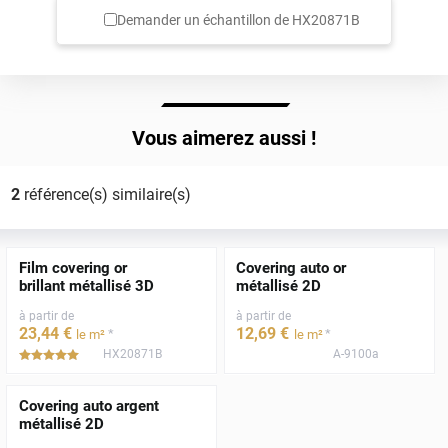
Demander un échantillon de
HX20871B
Vous aimerez aussi !
2
référence(s) similaire(s)
Film covering or
Covering auto or
brillant métallisé 3D
métallisé 2D
à partir de
à partir de
23
,44
€
12
,69
€
*
*
le m²
le m²
HX20871B
A-9100a
*****
Covering auto argent
métallisé 2D