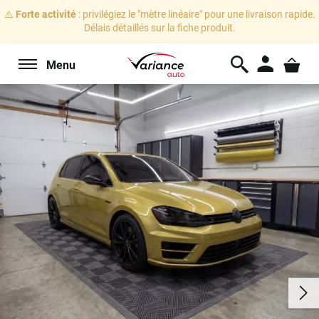
⚠️
Forte activité
: privilégiez le "mètre linéaire" pour une livraison rapide.
Délais détaillés sur la fiche produit.
Menu