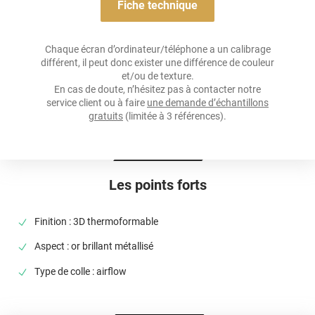
Acrylique solvant, sensible à la pression, repositionnable
Fiche technique
Résistance À L'humidité
oui
Chaque écran d’ordinateur/téléphone a un calibrage
différent, il peut donc exister une différence de couleur
Épaisseur
et/ou de texture.
100 µ
En cas de doute, n’hésitez pas à contacter notre
service client ou à faire
une demande d’échantillons
Température D'application
gratuits
(limitée à 3 références).
+16°C pour les surfaces planes
Élongation
> 90%
Les points forts
Température D'utilisation
De -40°C à +90°C
Finition : 3D thermoformable
Type De Pose
Aspect : or brillant métallisé
A sec
Type de colle : airflow
Dépose
Retrait facile avec apport de chaleur et/ou solution chimique
selon la nature du substrat