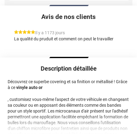
Avis de nos clients
*****
Il y a 1173 jours
La qualité du pruduit et comment on peut le travailler
Description détaillée
Découvrez ce superbe covering et sa finition or métallisé ! Grâce
à ce
vinyle auto or
, customisez vous-même l'aspect de votre véhicule en changeant
sa couleur ou en apposant des éléments comme des bandes
pour un style sportif. Les microcanaux d'air présent sur l'adhésif
permettront une application facilitée empêchant la formation de
bulles lors du marouflage. Nous vous conseillons l'utilisation
d'un chiffon microfibre pour l'entretien ainsi que de produits non
abrasifs pour augmenter la durabilité de votre
covering or