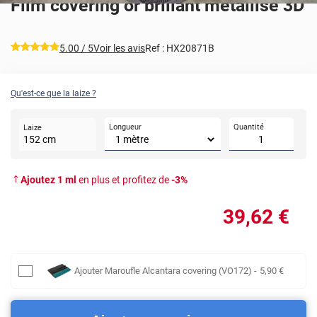
Film covering or brillant métallisé 3D
*****
5.00
/ 5
Voir les avis
Ref :
HX20871B
Qu'est-ce que la laize ?
Longueur
Quantité
Laize
152
cm
Ajoutez
1
ml
en plus et profitez de
-
3
%
39
,62
€
Ajouter
Maroufle Alcantara covering (VO172)
-
5
,90
€