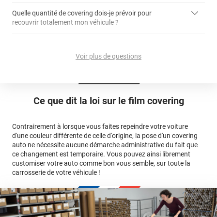
Quelle quantité de covering dois-je prévoir pour
recouvrir totalement mon véhicule ?
covering 2D
article dédié aux covering 2D
covering 3D
Quelle est la différence entre covering et peinture ?
calculateur total covering
et 3D
Voir plus de questions
cet article
Est-il possible de retirer un covering ?
Avery Dennison
3M
en cliquant
qualité
ici
Le covering peut se poser soi-même grâce aux
tutos de
Quel covering choisir pour une voiture complète ?
professionnelle
Mesurez la longueur de la voiture (du bas du parechoc
pose
Ce que dit la loi sur
le film covering
avant jusqu'au bas du parechoc arrière, en passant par le
covering 3D
Le covering protège la peinture d'origine, pour la garder en
toit.)
bon état
Multipliez ce résultat par 3.
Contrairement à lorsque vous faites repeindre votre voiture
Le covering peut s'enlever à tout moment
d'une couleur différente de celle d'origine, la pose d'un covering
Le covering revient moins cher
conseillers
auto ne nécessite aucune démarche administrative du fait que
commerciaux
ce changement est temporaire. Vous pouvez ainsi librement
customiser votre auto comme bon vous semble, sur toute la
carrosserie de votre véhicule !
calculateur