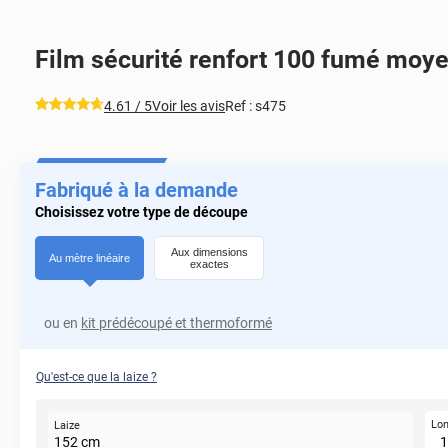
Film sécurité renfort 100 fumé moy
*****
4.61
/ 5
Voir les avis
Ref :
s475
Fabriqué à la demande
Choisissez votre type de découpe
Aux dimensions
Au mètre linéaire
exactes
ou en
kit prédécoupé et thermoformé
Qu'est-ce que la laize ?
Lo
Laize
152
cm