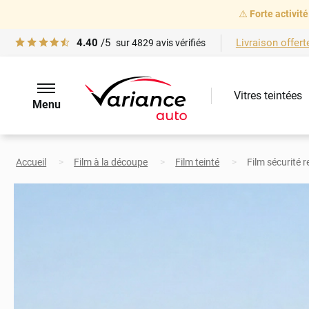
⚠️
Forte activité
4.40
/5
Livraison offert
sur
4829
avis vérifiés
Vitres teintées
Menu
Accueil
Film à la découpe
Film teinté
Film sécurité