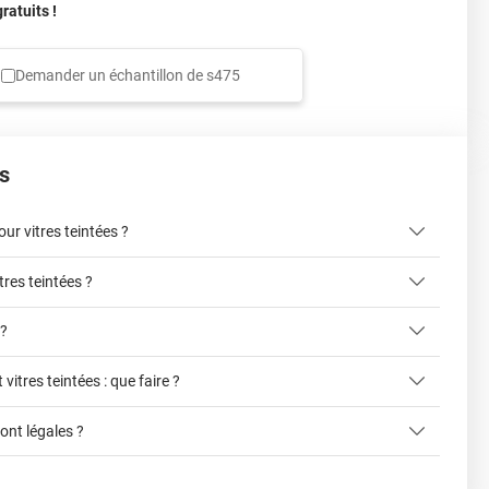
atuits !
Demander un échantillon de
s475
s
r vitres teintées ?
tres teintées ?
ici
 ?
 vitres teintées : que faire ?
liter la pose du film sur la vitre
cet article
sont légales ?
ce formulaire