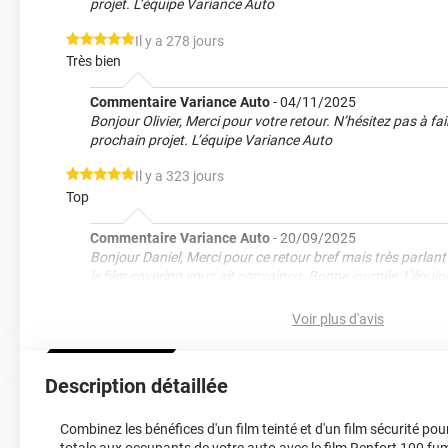
projet. L’équipe Variance Auto
*****
Il y a 278 jours
Très bien
Commentaire Variance Auto
-
04/11/2025
Bonjour Olivier, Merci pour votre retour. N’hésitez pas à fa
prochain projet. L’équipe Variance Auto
*****
Il y a 323 jours
Top
Commentaire Variance Auto
-
20/09/2025
Bonjour Daniel, Merci pour ce retour bref mais très parla
le film covering vous ait convaincu. Bonne journée, L'équi
*****
Il y a 480 jours
Voir plus d'avis
Génial
*****
Il y a 849 jours
Description détaillée
Au top
*****
Il y a 1008 jours
Combinez les bénéfices d'un film teinté et d'un film sécurité pou
Très bien