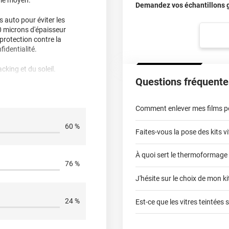
umé moyen.
Demandez vos échantillons gr
s auto pour éviter les
aisse aucune bulle bref
00 microns d'épaisseur
r le capot
 protection contre la
fidentialité.
 de pose ...
cking et du soleil.
Questions fréquente
ec. Laisser sécher environ
i celui la un peu par
Des effets laiteux ou peau
Comment enlever mes films pou
avonneux sur la colle. Ce
qu’ils disparaissent. Vous
60 %
r/fermer votre vitre afin
Faites-vous la pose des kits vi
usure sur le cover comme
lifier la tache .
À quoi sert le thermoformage
kits vitres teintées
76 %
érience avec Variance Auto.
J'hésite sur le choix de mon kit
faci
 entièrement à la hauteur
 à notre équipe afin de
24 %
Est-ce que les vitres teintées 
ariance Auto