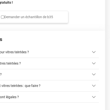
atuits !
Demander un échantillon de
b35
s
r vitres teintées ?
tres teintées ?
ici
 ?
 vitres teintées : que faire ?
liter la pose du film sur la vitre
cet article
sont légales ?
ce formulaire