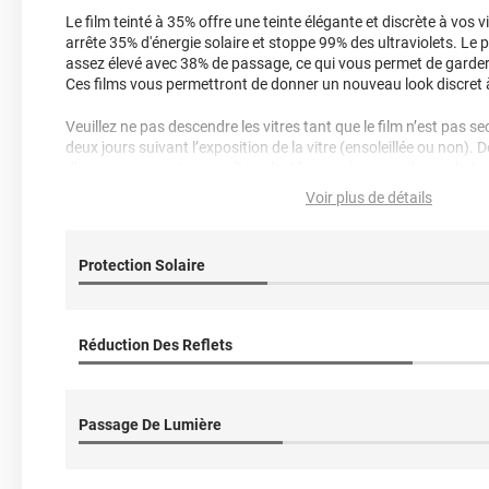
Le film teinté à 35% offre une teinte élégante et discrète à vos vi
*****
Il y a 614 jours
arrête 35% d'énergie solaire et stoppe 99% des ultraviolets. Le
Bien noir. Belle qualité
assez élevé avec 38% de passage, ce qui vous permet de garder u
Ces films vous permettront de donner un nouveau look discret à
*****
Il y a 631 jours
Top
Veuillez ne pas descendre les vitres tant que le film n’est pas s
deux jours suivant l’exposition de la vitre (ensoleillée ou non). 
*****
Il y a 862 jours
d’orange peuvent apparaître, c’est la conséquence du produit s
Expédition parfaite et qualité impeccable
sont des effets normaux, il suffit de laisser sécher le film pour 
Voir plus de détails
pouvez appliquer un morceau de scotch sur le bouton pour ouvri
*****
Il y a 1082 jours
de vous rappeler d'attendre avant d'ouvrir votre fenêtre.
Top
Protection Solaire
*****
Il y a 1152 jours
Produit nickel et de qualité
Réduction Des Reflets
*****
Il y a 1155 jours
Film de très bonne qualité
*****
Il y a 1188 jours
Passage De Lumière
Très bon covering, facile à travailler. J'ai pu faire un capot en
un peu de temps mais c'est largement réalisable. Mon rouleau e
vu comme il était bien emballé. Je l'ai aussi reçu très rapidem