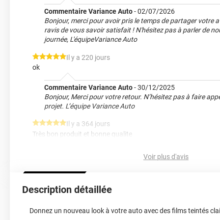
Commentaire Variance Auto
-
02/07/2026
Bonjour, merci pour avoir pris le temps de partager votre 
ravis de vous savoir satisfait ! N'hésitez pas à parler de 
journée, L'équipeVariance Auto
*****
Il y a 220 jours
ok
Commentaire Variance Auto
-
30/12/2025
Bonjour, Merci pour votre retour. N’hésitez pas à faire ap
projet. L’équipe Variance Auto
*****
Il y a 364 jours
Très bon produit et bonne qualite
*****
Il y a 378 jours
Voir plus d'avis
Parfait , beau rendu et facile à poser
*****
Il y a 441 jours
Description détaillée
Parfait et facile d’utilisation
*****
Il y a 558 jours
Donnez un nouveau look à votre auto avec des films teintés clai
Produit correspondent à mes attentes. Je recommande.