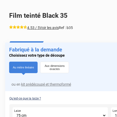
Film teinté Black 35
*****
4.53
/ 5
Voir les avis
Ref :
b35
Fabriqué à la demande
Choisissez votre type de découpe
Aux dimensions
Au mètre linéaire
exactes
ou en
kit prédécoupé et thermoformé
Qu'est-ce que la laize ?
Laize
Lo