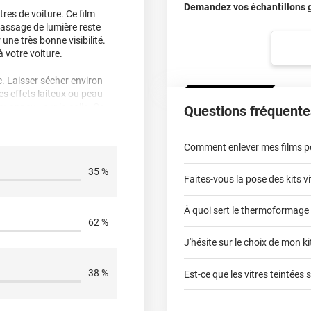
Demandez vos échantillons gr
tres de voiture. Ce film
 passage de lumière reste
ne très bonne visibilité.
 votre voiture.
ec. Laisser sécher environ
Des effets laiteux ou peau
avonneux sur la colle. Ce
Questions fréquente
qu’ils disparaissent. Vous
r/fermer votre vitre afin
Comment enlever mes films pou
35 %
Faites-vous la pose des kits vi
À quoi sert le thermoformage
kits vitres teintées
62 %
J'hésite sur le choix de mon kit
faci
38 %
Est-ce que les vitres teintées 
tier seule, ça m'a demandé
st arrivé en parfait état
ent. Par contre ça marque