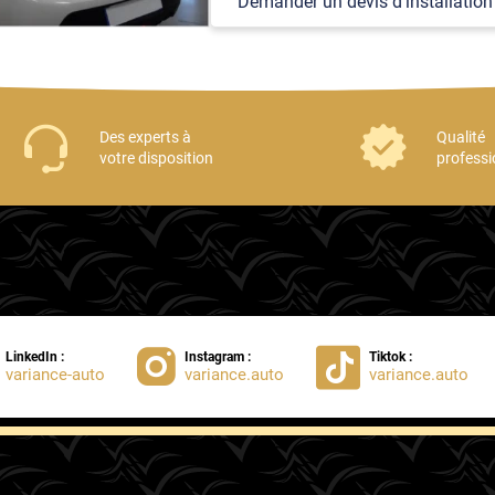
Demander un devis d'installation
erie très facilement avant
Des experts à
Qualité
votre disposition
professi
LinkedIn :
Instagram :
Tiktok :
variance-auto
variance.auto
variance.auto