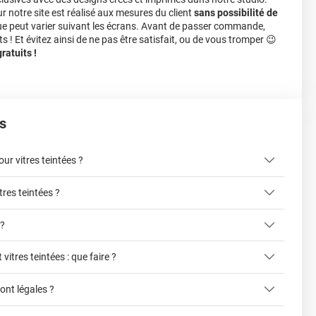
notre site est réalisé aux mesures du client
sans possibilité de
ue peut varier suivant les écrans. Avant de passer commande,
s ! Et évitez ainsi de ne pas être satisfait, ou de vous tromper 😉
atuits !
s
r vitres teintées ?
tres teintées ?
ici
 ?
 vitres teintées : que faire ?
liter la pose du film sur la vitre
cet article
sont légales ?
ce formulaire