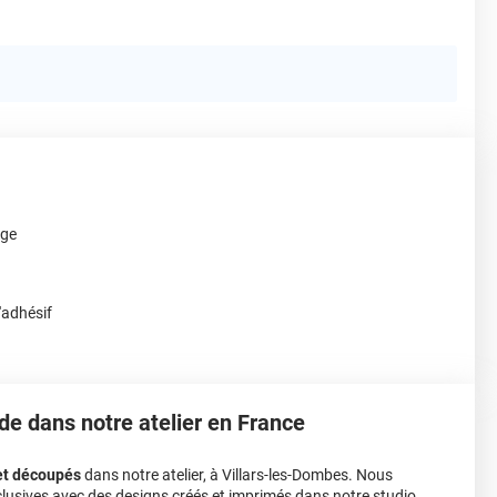
age
'adhésif
de dans notre atelier en France
et découpés
dans notre atelier, à Villars-les-Dombes. Nous
lusives avec des designs créés et imprimés dans notre studio.