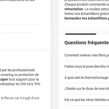
Chaque produit commandé sur 
rétractation
. La couleur perç
testez nos échantillons gratuit
Demandez vos échantillons gr
 de vous accompagner sur
Questions fréquente
Comment enlever mes films pou
pel à nous pour un prochain
Faites-vous la pose des kits vi
 par les professionnels
 covering ou protection de
À quoi sert le thermoformage
kits vitres teintées
écaper
tout support pour la
lvérisateur en 250 ml à 70%
J'hésite sur le choix de mon kit
faci
e flacon car il s'agit d'une
ravis de collaborer avec
Est-ce que les vitres teintées 