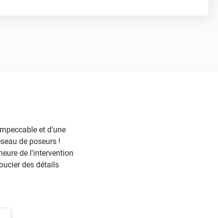
ilm teinté
ent sur les vitres avant
Extrême Clair 70
cet
 impeccable et d'une
éseau de poseurs !
heure de l'intervention
oucier des détails