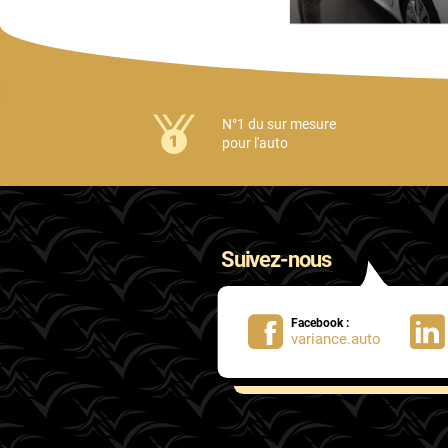
*****
Il y a 1489 jours
Très bon produit, j'ai effacé les traces de dépôt sur ma carross
la pose d'un sticker. Au top
N°1 du sur mesure
pour l'auto
Suivez-nous
Facebook :
variance.auto