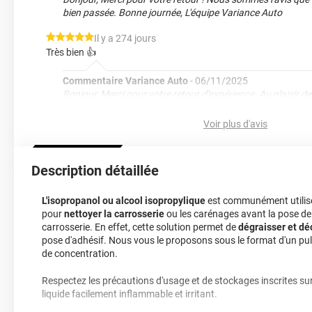
bien passée. Bonne journée, L'équipe Variance Auto
*****
Il y a 274 jours
Très bien 👍
Commentaire Variance Auto
-
06/11/2025
Bonjour, Merci pour votre retour d'expérience. Au plaisir
un futur projet. L’équipe Variance Auto
Voir plus d'avis
*****
Il y a 280 jours
Top
Description détaillée
Commentaire Variance Auto
-
01/11/2025
Bonjour, Merci pour votre retour. N’hésitez pas à faire ap
L'isopropanol ou alcool isopropylique
est communément utilisé
projet. L’équipe Variance Auto
pour
nettoyer la carrosserie
ou les carénages avant la pose de
*****
Il y a 323 jours
carrosserie. En effet, cette solution permet de
dégraisser et d
pose d'adhésif. Nous vous le proposons sous le format d'un pu
Très produit dégraissant.
de concentration.
Commentaire Variance Auto
-
19/09/2025
Respectez les précautions d'usage et de stockages inscrites sur l
Bonjour Jean-Louis, Merci pour votre retour. Nous serons 
liquide facilement inflammable et irritant.
vous sur un futur projet. L’équipe Variance Auto