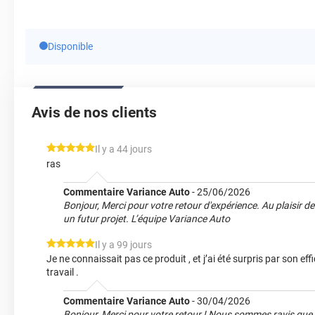
Disponible
Avis de nos clients
*****
Il y a 44 jours
ras
Commentaire Variance Auto
-
25/06/2026
Bonjour, Merci pour votre retour d'expérience. Au plaisir
un futur projet. L’équipe Variance Auto
*****
Il y a 99 jours
Je ne connaissait pas ce produit , et j’ai été surpris par son effi
travail .
Commentaire Variance Auto
-
30/04/2026
Bonjour, Merci pour votre retour ! Nous sommes ravis que 