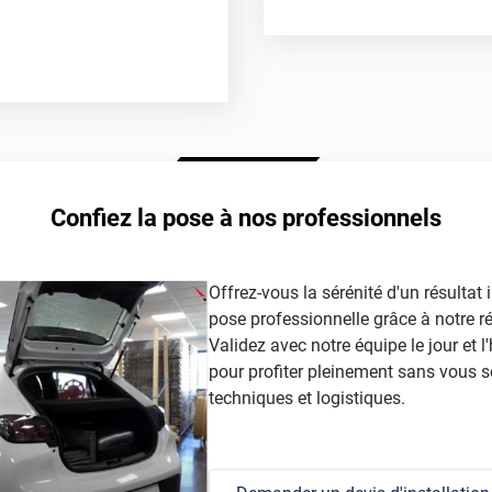
était haut ! Même à 2.
f
autorisée légalem
article
Confiez la pose à nos professionnels
Offrez-vous la sérénité d'un résultat
pose professionnelle grâce à notre r
Validez avec notre équipe le jour et l'
pour profiter pleinement sans vous s
techniques et logistiques.
ison et produit conforme