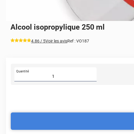
Alcool isopropylique 250 ml
*****
4.86
/ 5
Voir les avis
Ref :
VO187
Quantité