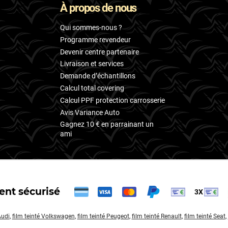
À propos de nous
Qui sommes-nous ?
Programme revendeur
Devenir centre partenaire
Livraison et services
Demande d’échantillons
Calcul total covering
Calcul PPF protection carrosserie
Avis Variance Auto
Gagnez 10 € en parrainant un
ami
nt sécurisé
3X
Audi
,
film teinté Volkswagen
,
film teinté Peugeot
,
film teinté Renault
,
film teinté Seat
,